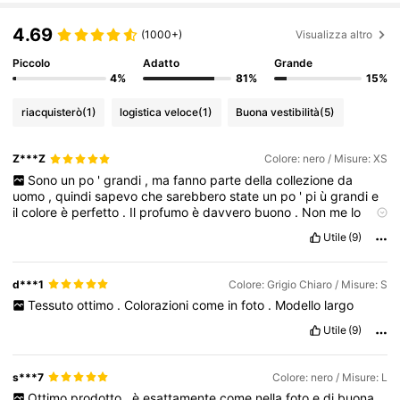
4.69
(1000+)
Visualizza altro
Piccolo
Adatto
Grande
4%
81%
15%
riacquisterò
(1)
logistica veloce
(1)
Buona vestibilità
(5)
Z***Z
Colore: nero / Misure: XS
Sono
un
po
'
grandi
,
ma
fanno
parte
della
collezione
da
uomo
,
quindi
sapevo
che
sarebbero
state
un
po
'
pi
ù
grandi
e
il
colore
è
perfetto
.
Il
profumo
è
davvero
buono
.
Non
me
lo
aspettavo
,
ma
i
fiori
sono
cos
ì
splendidi
.
Utile
(9)
d***1
Colore: Grigio Chiaro / Misure: S
Tessuto
ottimo
.
Colorazioni
come
in
foto
.
Modello
largo
Utile
(9)
s***7
Colore: nero / Misure: L
Ottimo
prodotto
,
è
esattamente
come
nella
foto
e
di
buona