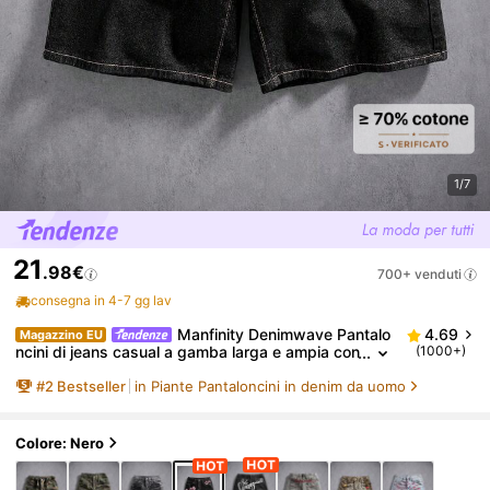
1/7
21
.98€
700+ venduti
consegna in 4-7 gg lav
Manfinity Denimwave Pantalo
4.69
Magazzino EU
ncini di jeans casual a gamba larga e ampia con
(1000+)
ricamo floreale, design vintage versatile di nicc
#
2
Bestseller
in Piante Pantaloncini in denim da uomo
hia, adatti per l'estate, stile boho chic
Colore: Nero