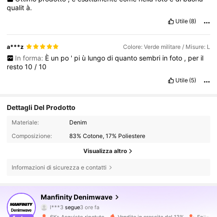
qualit
à.
Utile
(8)
a***z
Colore: Verde militare / Misure: L
In forma:
È
un
po
'
pi
ù
lungo
di
quanto
sembri
in
foto
,
per
il
resto
10
/
10
Utile
(5)
Dettagli Del Prodotto
Materiale:
Denim
Composizione:
83% Cotone, 17% Poliestere
Visualizza altro
Informazioni di sicurezza e contatti
35K Follower
4.75
Manfinity Denimwave
m***l
sta navigando
35K Follower
4.75