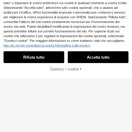
tutto" o impostare le vostre preferenze sui cookie in qualsiasi momento a vostra scelta.
Selezionando "Accetta tutto", attiveremo tutti i cookie opzionali, che ci aiutano ad
analizzare il traffico, offrire funzionalità avanzate e personalizzare contenuti e annunci
per migliorare la vostra esperienza di acquisto con SHEIN. Selezionando "Rifiuta tutto",
consentite l'utilizzo dei soli cookie strettamente necessari per il funzionamento del
nostro sito web. Potete disabilitarli modificando le impostazioni del vostro browser, ma
questo potrebbe influire sul corretto funzionamento del sito. Per saperne di più sui
cookie che utilizziamo e per regolare le impostazioni dei cookie opzionali, selezionate
"Gestisci cookie". Per maggiori informazioni su come trattiamo i dati che raccogliamo,
fate clic qui per consultare la nostra Informativa sulla privacy.
Rifiuta tutto
Accetta tutto
AGGIUNGI AL
Gestisci i cookie
COMPRA ORA
CARRELLO