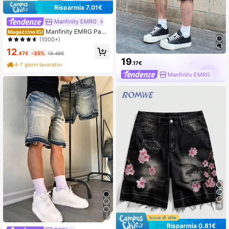
Risparmia 7.01€
Manfinity EMRG
Manfinity EMRG Pant
Magazzino EU
aloncini in denim casual, ampi e co
(1000+)
n tasche, versatili da uomo
12
.47€
-35%
19.48€
19
.17€
4-7 giorni lavorativi
Manfinity EMRG
16
7
Risparmia 0.81€