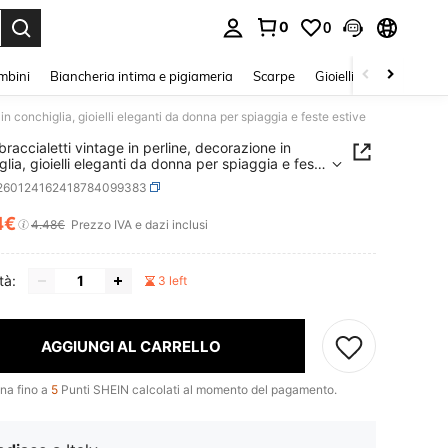
0
0
s Enter to select.
mbini
Biancheria intima e pigiameria
Scarpe
Gioielli E Accessori
 in conchiglia, gioielli eleganti da donna per spiaggia e feste estive
braccialetti vintage in perline, decorazione in
glia, gioielli eleganti da donna per spiaggia e feste
j260124162418784099383
4€
ICE AND AVAILABILITY
4.48€
Prezzo IVA e dazi inclusi
tà:
3 left
AGGIUNGI AL CARRELLO
na fino a
5
Punti SHEIN calcolati al momento del pagamento.