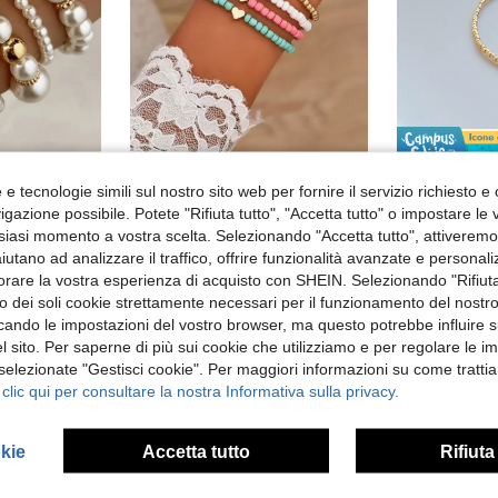
in Bianco Set di braccialetti da donna
in Cuore Bracciali da donna
#4 Bestseller
Set di 4 braccialetti eleganti in stile vintage con perle finte in ABS
Set di 4 braccialetti elastici con perline a forma di cuore, colori caramella, impilabili, gioielli da mano per donne e ragazze, uso quotidiano, stile boho, accessori gioiello carini
alla moda minimalista Bracciale
-39%
)
(1000+)
e tecnologie simili sul nostro sito web per fornire il servizio richiesto e o
in Bianco Set di braccialetti da donna
in Bianco Set di braccialetti da donna
in Cuore Bracciali da donna
in Cuore Bracciali da donna
#4 Bestseller
#4 Bestseller
gazione possibile. Potete "Rifiuta tutto", "Accetta tutto" o impostare le
2.94€
4.85
)
)
(1000+)
(1000+)
3.94€
siasi momento a vostra scelta. Selezionando "Accetta tutto", attiveremo t
in Bianco Set di braccialetti da donna
in Cuore Bracciali da donna
#4 Bestseller
Consegna r
aiutano ad analizzare il traffico, offrire funzionalità avanzate e personal
)
(1000+)
orare la vostra esperienza di acquisto con SHEIN. Selezionando "Rifiuta
zzo dei soli cookie strettamente necessari per il funzionamento del nostr
ficando le impostazioni del vostro browser, ma questo potrebbe influire s
 sito. Per saperne di più sui cookie che utilizziamo e per regolare le i
 selezionate "Gestisci cookie". Per maggiori informazioni su come trattia
 clic qui per consultare la nostra Informativa sulla privacy.
okie
Accetta tutto
Rifiuta