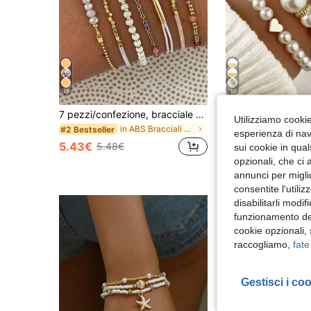
16
10
#2 Bestseller
7 pezzi/confezione, bracciale con perle in CCB, semplice e alla moda, stile da spiaggia personalizzato con catena colorata a gocce di olio in CCB, gioielli per donna (perle in CCB miste e casuali)
(1000+
Utilizziamo cookie 
in ABS Bracciali con perline da donna
#2 Bestseller
#2 Bestseller
#2 Bestseller
esperienza di navi
(1000+
(1000+
5.43€
3.94€
5.48€
sui cookie in qual
#2 Bestseller
opzionali, che ci 
(1000+
annunci per migli
consentite l'utili
disabilitarli modi
funzionamento del
cookie opzionali,
raccogliamo,
fate
Gestisci i co