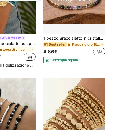
1 pezzo Braccialetto in cristallo curativo, perline sfaccettate naturali da 3 mm in berillo, ametista, quarzo nero, regolabile, unisex, regalo di compleanno, accessorio di moda, regalo di amicizia
INES JEWELRY
3 pezzi/Set Braccialetto con perline di conchiglie turchesi Islandy con ciondolo a forma di stella marina e conchiglia in metallo
in Placcato oro 18 carati Bracciali con perline da
#1 Bestseller
in Lega di zinco Bracciali con perline da donna
4.86€
€
Consegna rapida
Alto livello di fidelizzazione dei clienti