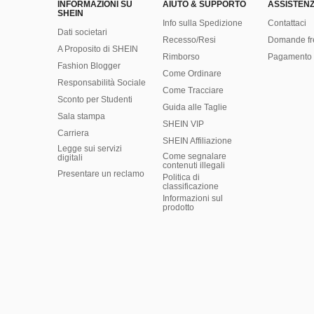
INFORMAZIONI SU
AIUTO & SUPPORTO
ASSISTENZ
SHEIN
Info sulla Spedizione
Contattaci
Dati societari
Recesso/Resi
Domande fr
A Proposito di SHEIN
Rimborso
Pagamento 
Fashion Blogger
Come Ordinare
Responsabilità Sociale
Come Tracciare
Sconto per Studenti
Guida alle Taglie
Sala stampa
SHEIN VIP
Carriera
SHEIN Affiliazione
Legge sui servizi
Come segnalare
digitali
contenuti illegali
Presentare un reclamo
Politica di
classificazione
​Informazioni sul
prodotto