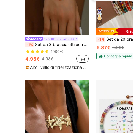
4
Ris
Set da 20 braccialetti elastici perline col
SHINES JEWELRY
-1%
Set da 3 braccialetti con perle bianche semplici e conchiglie a forma di stella marina, adatti per l'uso quotidiano e il tempo libero delle donne
-1%
5.87€
5.98€
(1000+)
Consegna rapida
4.93€
4.98€
Alto livello di fidelizzazione dei clienti