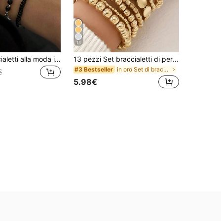
14
Set di 4 braccialetti alla moda in cristallo nero realizzati a mano con perline, gioielli di stile per le donne, regalo ideale per feste e vacanze
13 pezzi Set braccialetti di perline in CCB alla moda, braccialetti da donna con charm di cerchi geometrici e stelle
in oro Set di braccialetti da donna
#3 Bestseller
€
5.98€