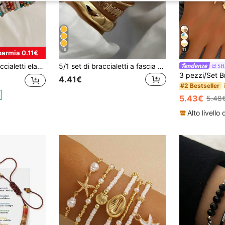
18
11
parmia 0.11€
orati assortiti, tema della dopamina
5/1 set di braccialetti a fascia vintage eleganti e bohémien, con decorazioni floreali delicate e motivi geometrici intrecciati aperti, adatti per uso quotidiano, feste, vacanze, resort, accessori, regalo perfetto per le donne
SH
4.41€
#2 Bestseller
5.43€
5.48