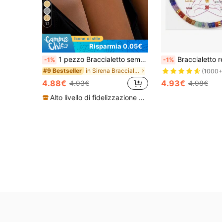
12
Risparmia 0.05€
#8 Bestseller
1 pezzo Braccialetto semplice e alla moda a forma di stella marina, stile versatile da mare
Braccialetto regolabile con perline in pietra naturale, braccialetto 
-1%
-1%
(1000+
in Sirena Bracciali da donna
#9 Bestseller
#8 Bestseller
#8 Bestseller
(1000+
(1000+
4.88€
4.93€
4.93€
4.98€
#8 Bestseller
(1000+
Alto livello di fidelizzazione dei clienti