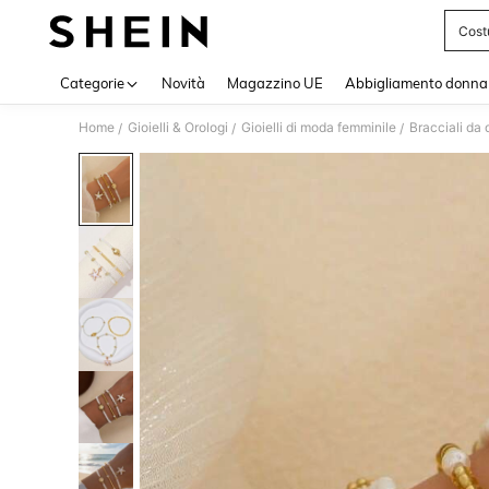
Cost
Use up 
Categorie
Novità
Magazzino UE
Abbigliamento donna
Home
Gioielli & Orologi
Gioielli di moda femminile
Bracciali da
/
/
/