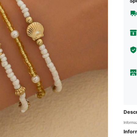
Sp
Descr
Informaz
Infor