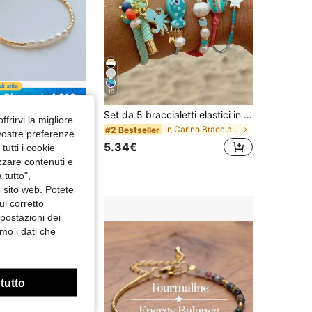
10
Risparmia 1.91€
tto con perline con d'acqua dolce con perla , estate femmina Accessorio
Set da 5 braccialetti elastici in ceramica con motivi carini di polpo, conchiglia e pesce, adatti per uso quotidiano, vacanze e abbigliamento casual delle donne
ffrirvi la migliore
in Carino Bracciali da donna
#2 Bestseller
 vostre preferenze
€
5.34€
utti i cookie
apida
izzare contenuti e
 tutto",
o sito web. Potete
ul corretto
mpostazioni dei
mo i dati che
 tutto