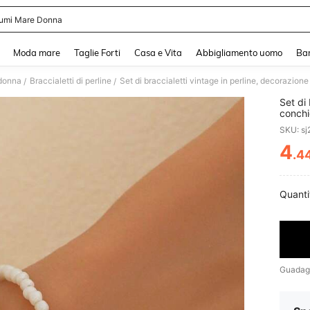
umi Mare Donna
and down arrow keys to navigate search Recente ricerca and Cerca e Trova. Pres
Moda mare
Taglie Forti
Casa e Vita
Abbigliamento uomo
Ba
 donna
Braccialetti di perline
Set di braccialetti vintage in perline, decorazione
/
/
Set di 
conchi
estive
SKU: s
4
.4
PR
Quanti
Guadag