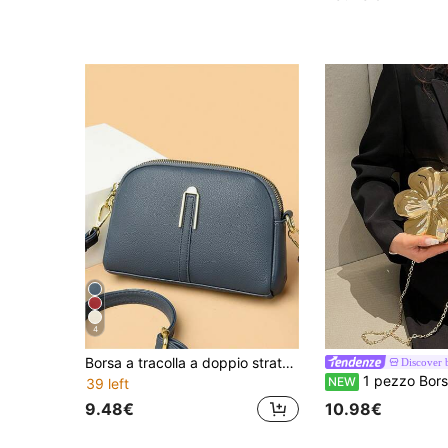
4
Borsa a tracolla a doppio strato con zip, borsa a spalla in pelle PU alla moda per donna, borsetta elegante e versatile, borsa media da donna, piccola borsa a tracolla di moda
Discover 
1 pezzo Borsa a tracolla di moda di colore unito, design con fiori in metallo, clutch da sera, adatta per matrimoni, feste, occasioni formali, può essere u
NEW
39 left
9.48€
10.98€