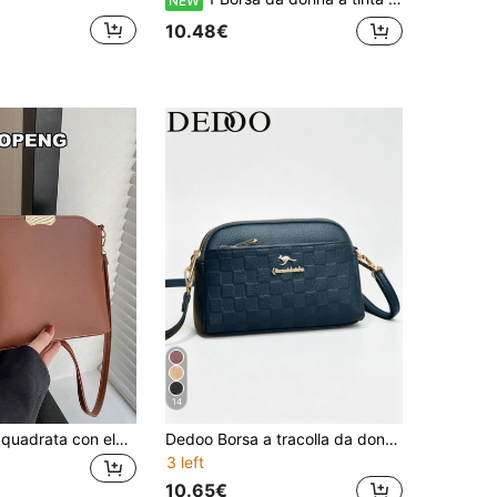
NEW
10.48€
14
Piccola borsa quadrata con elegante decorazione in metallo marrone in PU per la vita quotidiana, Borsa a tracolla NINE WEST JORIE MINI JET SET CROSSBODY per le donne
Dedoo Borsa a tracolla da donna a forma di conchiglia, borsa portafoglio in finta pelle a scacchi con logo canguro, tracolla regolabile con tasche multiple, borsa vintage per uso quotidiano
3 left
10.65€