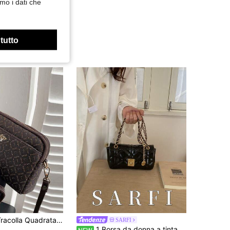
mo i dati che
 tutto
Mini Borsa A Tracolla Quadrata Con Grafica Geometrica, Borsa A Tracolla Minimalista, Leggera E Portatile Per Ragazze, Regali Per Insegnanti, Regali Per Donne, Borsa Regalo Per Principianti E Lavoratori White-collar, Perfetto Per L'ufficio, Lavoro, Attività Commerciali, Pendolarismo, Festa Degli Insegnanti
SARFI
1 Borsa da donna a tinta unita con chiusura a ribaltamento a griglia di diamanti, borsa da donna in materiale PU alla moda e versatile, adatta per l'uso quotidiano e il pendolarismo delle donne