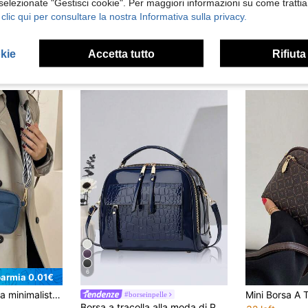
 selezionate "Gestisci cookie". Per maggiori informazioni su come trattia
 clic qui per consultare la nostra Informativa sulla privacy.
okie
Accetta tutto
Rifiuta
6
parmia 0.01€
Mini borsa a tracolla minimalista vegana, borsa a spalla in PU di moda, borsa e portafoglio casual da donna, portafoglio da donna con cinturino largo
#borseinpelle
Borsa a tracolla alla moda di PLANEE, portafoglio da donna per telefono, borsa a tracolla con cerniera doppia, borsa a spalla con stampa coccodrillo lucida, grande capacità con tasche multiple, tracolla regolabile. Il miglior regalo della festa della mamma.