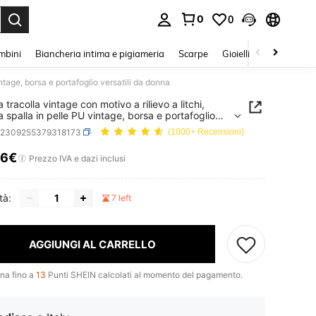
0
0
s Enter to select.
mbini
Biancheria intima e pigiameria
Scarpe
Gioielli E Accessori
intage, borsa e portafoglio versatili da donna
 tracolla vintage con motivo a rilievo a litchi,
a spalla in pelle PU vintage, borsa e portafoglio
ili da donna
g2309255379318173
(1000+ Recensioni)
86€
ICE AND AVAILABILITY
Prezzo IVA e dazi inclusi
tà:
7 left
AGGIUNGI AL CARRELLO
na fino a
13
Punti SHEIN calcolati al momento del pagamento.