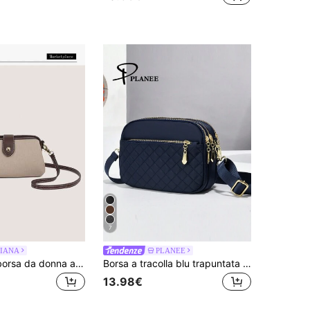
7
IANA
PLANEE
2026 Nuova borsa da donna alla moda, borsa a tracolla piccola vintage di alta qualità con chiusura a scatto e blocchi di colore blu, borsa a spalla casual con molletta, in PU
Borsa a tracolla blu trapuntata leggera PLANEE, stile retrò da fotocamera, regalo per la Festa della Mamma, borsa multiuso per mamme con grande capacità, borsa cosmetica leggera e impermeabile, adatta per ragazze adolescenti, studentesse universitarie, giovani professioniste e donne d'ufficio, ideale per lo shopping, l'ufficio, l'università, il lavoro, gli spostamenti, l'aperto, i viaggi, l'escursionismo e altre occasioni.
13.98€