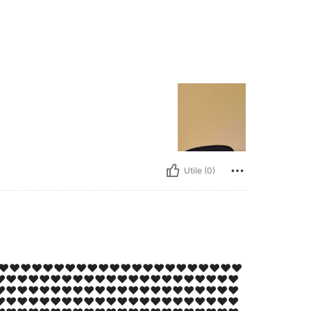
Utile (0)
️❤️❤️❤️❤️❤️❤️❤️❤️❤️❤️❤️❤️❤️❤️❤️❤️❤️❤️❤️❤️❤️
️❤️❤️❤️❤️❤️❤️❤️❤️❤️❤️❤️❤️❤️❤️❤️❤️❤️❤️❤️❤️❤️
️❤️❤️❤️❤️❤️❤️❤️❤️❤️❤️❤️❤️❤️❤️❤️❤️❤️❤️❤️❤️❤️
️❤️❤️❤️❤️❤️❤️❤️❤️❤️❤️❤️❤️❤️❤️❤️❤️❤️❤️❤️❤️❤️