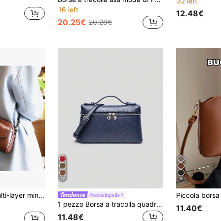
32 left
16 left
12.48€
20.25€
20.28€
17
5
Borsa a tracolla multi-layer mini, borsa a tracolla in PU alla moda, borsa a mano vintage e portafoglio per donne
#borseinpelle
1 pezzo Borsa a tracolla quadrata in PU di colore unito con motivo in pelle di struzzo, alla moda per uso quotidiano delle donne
11.40€
11.48€