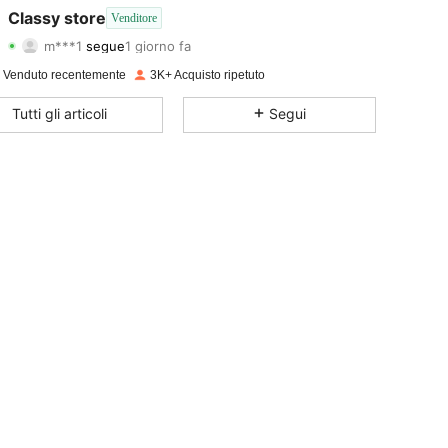
4.88
17
2.9K
Classy store
Venditore
m***1
segue
1 giorno fa
4.88
17
2.9K
Valutazione
Articoli
Follower
 Venduto recentemente
3K+ Acquisto ripetuto
4.88
17
2.9K
Tutti gli articoli
Segui
4.88
17
2.9K
4.88
17
2.9K
4.88
17
2.9K
4.88
17
2.9K
4.88
17
2.9K