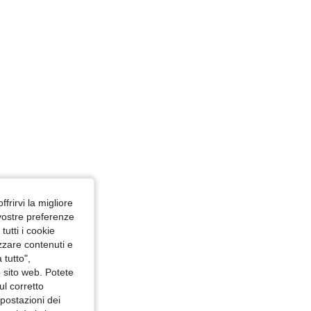
ffrirvi la migliore
 vostre preferenze
utti i cookie
izzare contenuti e
 tutto",
o sito web. Potete
ul corretto
mpostazioni dei