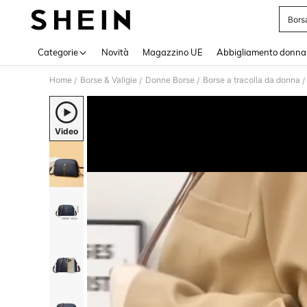
Bors
Use up 
Categorie
Novità
Magazzino UE
Abbigliamento donna
Home
Borse & Valigie
Donne Borse
Borse a tracolla da donna
/
/
/
/
Video