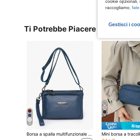
cookie opzionali,
raccogliamo,
fate
Gestisci i co
Ti Potrebbe Piacere
9
4
Ris
Borsa a spalla multifunzionale da donna in colore unito, borsa a tracolla impermeabile, borsa organizer casual da ufficio, borsa per pendolari e studenti, cartella nera, per uso quotidiano, borsa da viaggio con scomparti multipli, regalo per le vacanze