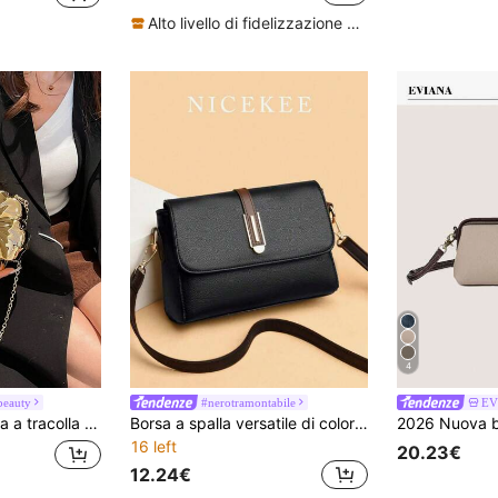
Alto livello di fidelizzazione dei clienti
4
beauty
#nerotramontabile
EV
tilizzata come accessorio, borsa per rossetto, portamonete, pochette per gioielli, con tracolla a catena rimovibile, un regalo unico per lei
Borsa a spalla versatile di colore unito alla moda, leggera e facile da trasportare, adatta per il business e il tempo libero. Borsa a tracolla minimalista retrò con patta a contrasto, adatta per studentesse universitarie e impiegate, ideale per ufficio, università, lavoro, affari, pendolarismo, attività all'aperto, viaggi e uscite.
16 left
20.23€
12.24€