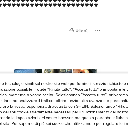
️❤️❤️❤️❤️❤️❤️❤️❤️❤️❤️❤️❤️❤️❤️❤️❤️❤️❤️❤️❤️❤️
️❤️❤️❤️❤️❤️❤️❤️❤️❤️❤️❤️❤️❤️❤️❤️❤️❤️❤️❤️❤️❤️
Utile (0)
e tecnologie simili sul nostro sito web per fornire il servizio richiesto e o
gazione possibile. Potete "Rifiuta tutto", "Accetta tutto" o impostare le
siasi momento a vostra scelta. Selezionando "Accetta tutto", attiveremo t
aiutano ad analizzare il traffico, offrire funzionalità avanzate e personal
Utile (0)
orare la vostra esperienza di acquisto con SHEIN. Selezionando "Rifiuta
zzo dei soli cookie strettamente necessari per il funzionamento del nostr
ficando le impostazioni del vostro browser, ma questo potrebbe influire s
 Recensioni
 sito. Per saperne di più sui cookie che utilizziamo e per regolare le i