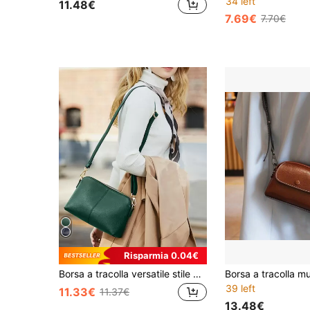
34 left
11.48€
7.69€
7.70€
Risparmia 0.04€
Borsa a tracolla versatile stile pendolare con molteplici tasche con cerniera, grande capacità, minimalista e portatile, adatta per lo shopping delle donne, feste, regalo per la mamma
39 left
11.33€
11.37€
13.48€