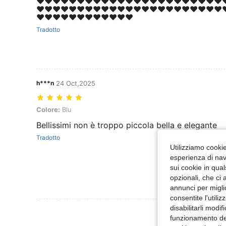
❤️❤️❤️❤️❤️❤️❤️❤️❤️❤️❤️❤️❤️❤️❤️❤️❤️❤️❤️❤️❤️❤️❤️❤
❤️❤️❤️❤️❤️❤️❤️❤️❤️❤️❤️❤️❤️❤️❤️❤️❤️❤️❤️❤️❤️❤️❤️❤
❤️❤️❤️❤️❤️❤️❤️❤️❤️❤️❤️❤️
Tradotto
h***n
24 Oct,2025
Colore: Blu
Colore:
Blu
Bellissimi non è troppo piccola bella e elegante
Tradotto
Utilizziamo cookie 
esperienza di navi
sui cookie in qual
opzionali, che ci 
annunci per migli
consentite l'utili
disabilitarli modi
Visualizza Altre
funzionamento del