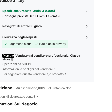
edisce a
Italy
Spedizione Gratuita(Ordini ≥ 9.00€)
Consegna prevista:
6-11 Giorni Lavorativi
Resi gratuiti entro 30 giorni
Sicurezza negli acquisti
Pagamenti sicuri
Tutela della privacy
Venduto dal venditore professionale: Classy
Mercato
store
Spedizioni da SHEIN
Informazioni e obblighi del venditore
Per segnalare questo venditore e/o prodotto
izione
Multiscomparto,100% Poliuretanica,Non
4.88
17
2.9K
ioni di sicurezza e contatti
4.88
17
2.9K
mazioni Sul Negozio