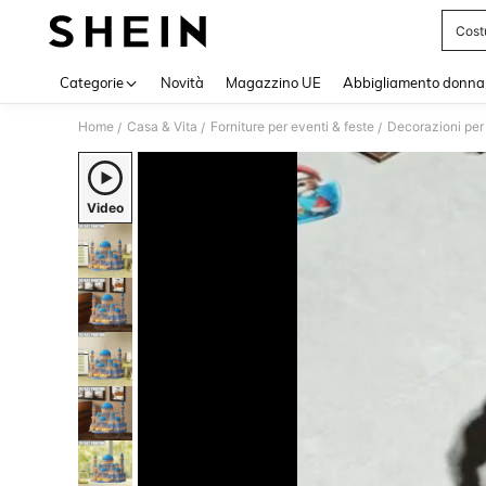
Cost
Use up 
Categorie
Novità
Magazzino UE
Abbigliamento donna
Home
Casa & Vita
Forniture per eventi & feste
Decorazioni per
/
/
/
Video