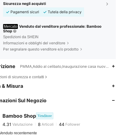
Sicurezza negli acquisti
Pagamenti sicuri
Tutela della privacy
Venduto dal venditore professionale: Bamboo
Mercato
Shop
Spedizioni da SHEIN
Informazioni e obblighi del venditore
Per segnalare questo venditore e/o prodotto
izione
PMMA,Addio al celibato,Inaugurazione casa nuova,Festa di laurea,Fes
ioni di sicurezza e contatti
a & Misura
4.31
8
44
mazioni Sul Negozio
4.31
8
44
Bamboo Shop
Venditore
4.31
8
44
Valutazione
Articoli
Follower
s***1
pagato
1 giorno fa
Venduto recentemente