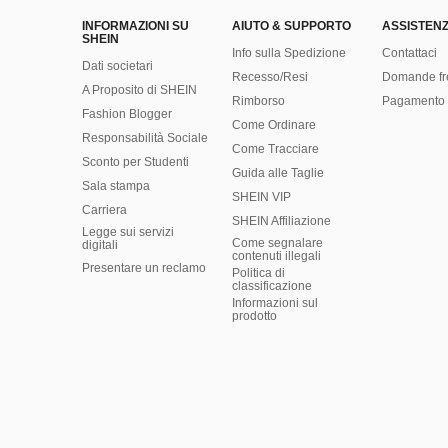
INFORMAZIONI SU
AIUTO & SUPPORTO
ASSISTENZ
SHEIN
Info sulla Spedizione
Contattaci
Dati societari
Recesso/Resi
Domande fr
A Proposito di SHEIN
Rimborso
Pagamento 
Fashion Blogger
Come Ordinare
Responsabilità Sociale
Come Tracciare
Sconto per Studenti
Guida alle Taglie
Sala stampa
SHEIN VIP
Carriera
SHEIN Affiliazione
Legge sui servizi
Come segnalare
digitali
contenuti illegali
Presentare un reclamo
Politica di
classificazione
​Informazioni sul
prodotto