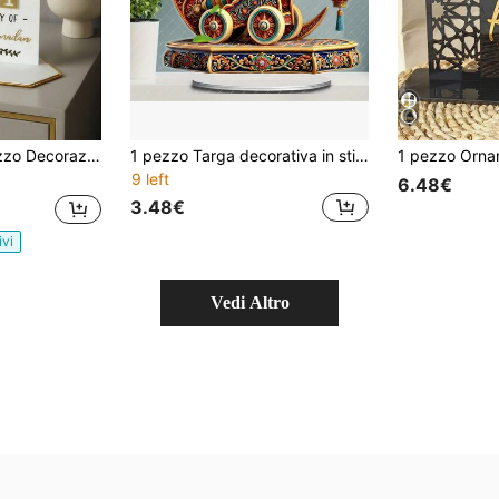
dario dell'Avvento in legno fai-da-te per l'Eid Mubarak, Decorazione per il Ramadan, Calendario del conto alla rovescia di 30 giorni (per uso domestico)
1 pezzo Targa decorativa in stile bohémien 2D in acrilico e targhetta, decorazione multifunzionale da scrivania a tema floreale, adatta per casa e ufficio, regalo creativo per il Ramadan, regalo ideale per le festività di Eid al-Fitr e Eid al-Adha, testo in inglese, senza batteria o laser necessari
9 left
6.48€
3.48€
ivi
Vedi Altro