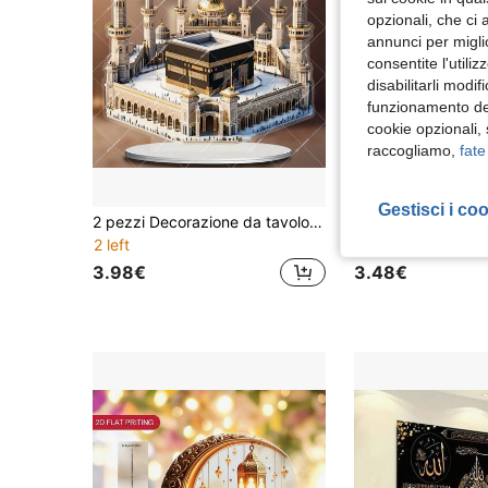
opzionali, che ci 
annunci per migli
consentite l'utili
disabilitarli modi
funzionamento del
cookie opzionali,
raccogliamo,
fate
Gestisci i co
2 pezzi Decorazione da tavolo in acrilico piatta 2D, 1 pezzo Moschea Grande di Mecca tradizionale, vibrante e dettagliata, ideale per casa, ufficio, caffè, giardino - regalo perfetto per il Ramadan e l'Eid Al-Fitr
2 left
3 left
3.98€
3.48€