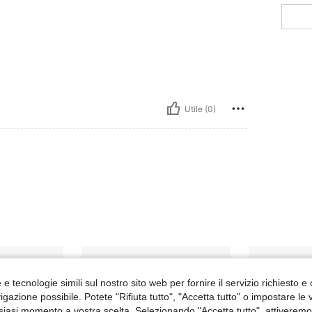
Utile (0)
e tecnologie simili sul nostro sito web per fornire il servizio richiesto e o
gazione possibile. Potete "Rifiuta tutto", "Accetta tutto" o impostare le
siasi momento a vostra scelta. Selezionando "Accetta tutto", attiveremo t