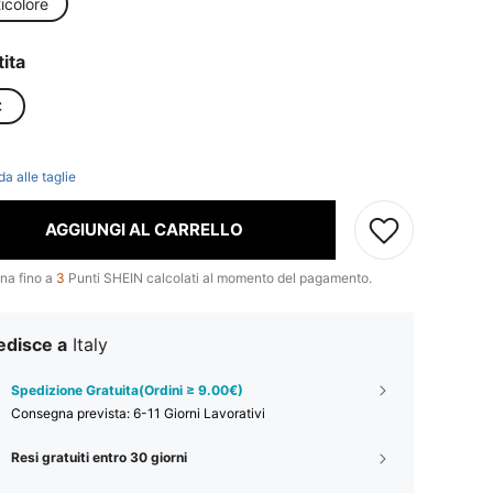
icolore
ita
C
t
da alle taglie
AGGIUNGI AL CARRELLO
na fino a
3
Punti SHEIN calcolati al momento del pagamento.
edisce a
Italy
Spedizione Gratuita(Ordini ≥ 9.00€)
Consegna prevista:
6-11 Giorni Lavorativi
Resi gratuiti entro 30 giorni