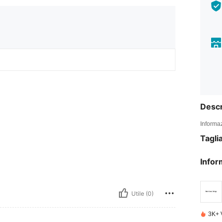
Descr
Informaz
Tagli
Infor
Utile (0)
3K+ 