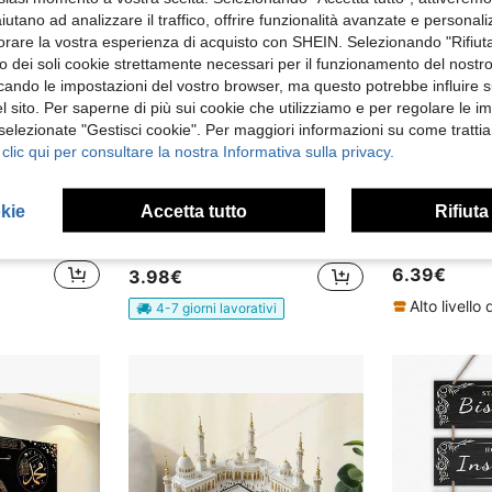
aiutano ad analizzare il traffico, offrire funzionalità avanzate e personal
orare la vostra esperienza di acquisto con SHEIN. Selezionando "Rifiuta
zzo dei soli cookie strettamente necessari per il funzionamento del nostr
ficando le impostazioni del vostro browser, ma questo potrebbe influire s
 sito. Per saperne di più sui cookie che utilizziamo e per regolare le i
 selezionate "Gestisci cookie". Per maggiori informazioni su come trattia
 clic qui per consultare la nostra Informativa sulla privacy.
okie
Accetta tutto
Rifiuta
1 pezzo Ornamento da scrivania in acrilico decorativo a forma di moschea, artigianato piatto 2D, decorazione per la casa multifunzionale, senza alimentazione o batteria richiesta, ideale come regalo per il Ramadan o l'Eid al-Fitr
2 Lanterne di Ramadan in acrilico piatte ed eleganti - Decorazione da scrivania in cristallo con motivo a vetro colorato blu e arancione, ideale per la celebrazione di Eid a casa, in ufficio o in camera da letto - Perfetto regalo festivo per gli amici
Magazzino EU
4 left
35 left
6.39€
3.98€
4-7 giorni lavorativi