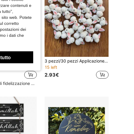
izzare contenuti e
 tutto",
o sito web. Potete
ul corretto
mpostazioni dei
mo i dati che
 tutto
20 pezzi, Scatole regalo Eid Mubarak, Scatola di caramelle al cioccolato, Scatola regalo Ramadan Kareem, Scatola per confezione fai-da-te, Festa islamica, Buon Eid Al-Fitr, Bomboniere, Forniture per feste, Ramadan Kareem, Decorazione EID, Ramadan Kareem, Decorazione Eid Al-Fitr, Decorazione a forma di moschea
3 pezzi/30 pezzi Applicazione in tessuto coniglio bianco - Kit fai-da-te per conigli pasquali fatti a mano per ghirlande primaverili, feste, decorazione di abbigliamento - 30 applicazioni indipendenti di coniglio bianco, cornice non inclusa
15 left
2.93€
Alto livello di fidelizzazione dei clienti