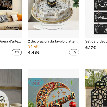
2D/Piatto Grande Opera d'arte decorativa su tela - Calligrafia araba astratta floreale dorata, adatta per decorazione di soggiorno, camera da letto o corridoio, cartellone, design floreale elegante, arte per soggiorno | Design floreale elegante | Tela, decorazione da parete 50x150cm 19,69x59,06 pollici senza cornice
2 decorazioni da tavolo piatte e affascinanti per il pellegrinaggio alla Mecca - stile bohémien in PVC, perfette per abbellire la casa e le vetrine, decorazioni per feste, tavoli e finestre, idee regalo per Eid e Ramadan, stile bohémien
34 left
6.17€
4.48€