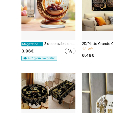
2 decorazioni da tavolo eleganti a tema Ramadan - Eid Mubarak e Buon Compleanno, con lanterna dorata e disegno di datteri, adatte per casa, ufficio e celebrazioni all'aperto, regalo ideale, decorazione per le vacanze | Decorazioni per la celebrazione del Ramadan | Lavorazione raffinata, decorazioni per il Ramadan
Magazzino EU
23 left
3.96€
6.48€
4-7 giorni lavorativi