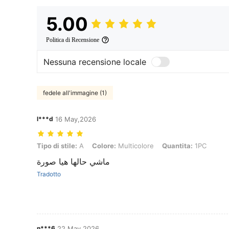
5.00
Politica di Recensione
Nessuna recensione locale
fedele all'immagine (1)
l***d
16 May,2026
Tipo di stile: A, Colore: Multicolore, Quantita: 1PC
Tipo di stile:
A
Colore:
Multicolore
Quantita:
1PC
ماشي حالها هيا صورة
Tradotto
n***6
22 May,2026