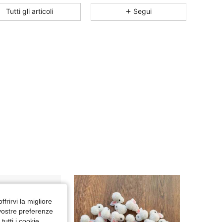
4.31
8
44
Tutti gli articoli
Segui
4.31
8
44
4.31
8
44
4.31
8
44
4.31
8
44
4.31
8
44
4.31
8
44
ffrirvi la migliore
 vostre preferenze
utti i cookie