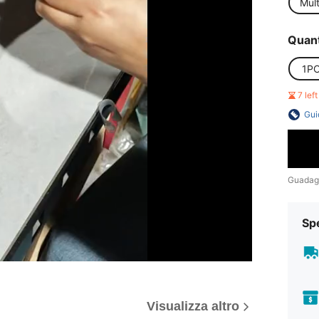
Mult
Quant
1P
7 lef
Gui
Guadag
Sp
Visualizza altro