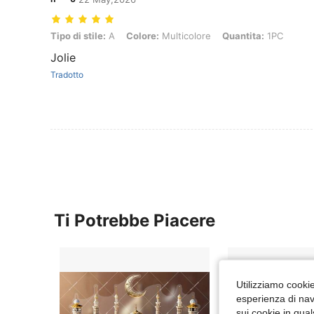
Tipo di stile: A, Colore: Multicolore, Quantita: 1PC
Tipo di stile:
A
Colore:
Multicolore
Quantita:
1PC
Jolie
Tradotto
Ti Potrebbe Piacere
Utilizziamo cookie 
esperienza di navi
sui cookie in qual