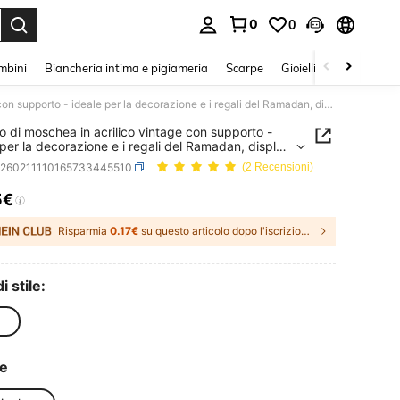
0
0
s Enter to select.
mbini
Biancheria intima e pigiameria
Scarpe
Gioielli E Accessori
Modello di moschea in acrilico vintage con supporto - ideale per la decorazione e i regali del Ramadan, display da scrivania religioso, senza alimentazione elettrica
o di moschea in acrilico vintage con supporto -
 per la decorazione e i regali del Ramadan, display
ivania religioso, senza alimentazione elettrica
h260211110165733445510
(2 Recensioni)
5€
ICE AND AVAILABILITY
Risparmia
0.17€
su questo articolo dopo l'iscrizione.
i stile:
re