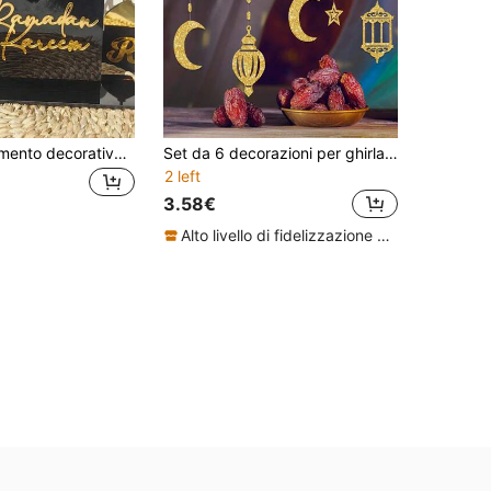
1 pezzo Ornamento decorativo per Ramadan in acrilico specchiato, regalo per l'Eid per amici, decorazione da tavolo e per la casa islamica, opera d'arte murale per Ramadan Mubarak, regalo per donne e uomini
Set da 6 decorazioni per ghirlanda a mezzaluna per Eid Mubarak, striscione per festa di Eid, lanterne a stella e luna da appendere come sfondo, adatte per casa, matrimonio, compleanno, decorazioni per feste islamiche
2 left
3.58€
Alto livello di fidelizzazione dei clienti