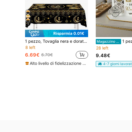
4
Risparmia 0.01€
1 pezzo, Tovaglia nera e dorata per il Ramadan Kareem, in poliestere con design a stelle, lune e fiori, copritavolo rettangolare/rotondo per tavolo da cucina e da pranzo, decorazioni per feste in casa e all'aperto, decorazioni per il Ramadan 2026, raduni e celebrazioni della famiglia per il Ramadan Mubarak
1 pezzo Decorazione per il Ramadan, Calendario del Ramadan, Calen
Magazzino EU
8 left
28 left
6.69€
6.70€
9.48€
Alto livello di fidelizzazione dei clienti
4-7 giorni lavorat