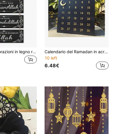
Set da 5 decorazioni in legno retrò semplici per appendere, design piatto 2D con frase religiosa Bismillah InshAllah, regali musulmani, regali per Ramadan/Iftar, per casa, atmosfera, festival, parete, decorazione per feste
Calendario del Ramadan in acrilico con decorazioni magnetiche per il Ramadan
10 left
6.48€