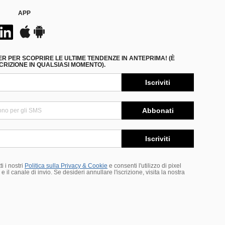
APP
ER PER SCOPRIRE LE ULTIME TENDENZE IN ANTEPRIMA! (È
RIZIONE IN QUALSIASI MOMENTO).
Iscriviti
Abbonati
Iscriviti
i i nostri
Politica sulla Privacy & Cookie
e consenti l'utilizzo di pixel
 il canale di invio. Se desideri annullare l'iscrizione, visita la nostra