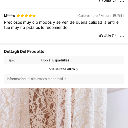
Utile
(2)
M***o
Colore: nero / Misure: EUR41
Preciosos
muy
c
ó
modos
y
se
ven
de
buena
calidad
la
entr
é
fue
muy
r
á
pida
os
lo
recomiendo
Utile
(1)
Dettagli Del Prodotto
Tipo:
Fibbia, Espadrillas
Visualizza altro
Informazioni di sicurezza e contatti