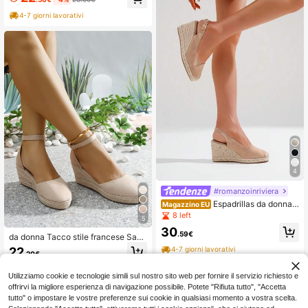
fibbia bohémien, scarpe da spiaggia
estive casual con platform, espadrill
4-7 giorni lavorativi
as
4
#romanzoinriviera
Espadrillas da donna c
Magazzino EU
on zeppa media e tallone scoperto
8 left
5
– Espadrillas con plateau in juta a p
30
unta chiusa con fibbia, stile estivo e
.59€
da donna Tacco stile francese Sand
legante e confortevole
ali con zeppa con Legare Cannucci
22
4-7 giorni lavorativi
.20€
a tessitura , alla moda con punta rot
onda scavato pescatore Scarpe co
n cinturino alla caviglia
Utilizziamo cookie e tecnologie simili sul nostro sito web per fornire il servizio richiesto e
offrirvi la migliore esperienza di navigazione possibile. Potete "Rifiuta tutto", "Accetta
tutto" o impostare le vostre preferenze sui cookie in qualsiasi momento a vostra scelta.