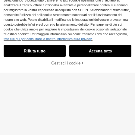
Selezionando "Accetta tutto", attiveremo tutti i cookie opzionali, che ci aiutano ad
analizzare il traffico, offrire funzionalità avanzate e personalizzare contenuti e annunci
per migliorare la vostra esperienza di acquisto con SHEIN. Selezionando "Rifiuta tutto",
consentite l'utilizzo dei soli cookie strettamente necessari per il funzionamento del
nostro sito web. Potete disabilitarli modificando le impostazioni del vostro browser, ma
questo potrebbe influire sul corretto funzionamento del sito. Per saperne di più sui
cookie che utilizziamo e per regolare le impostazioni dei cookie opzionali, selezionate
"Gestisci cookie". Per maggiori informazioni su come trattiamo i dati che raccogliamo,
fate clic qui per consultare la nostra Informativa sulla privacy.
Rifiuta tutto
Accetta tutto
AGGIUNGI AL
Gestisci i cookie
COMPRA ORA
CARRELLO