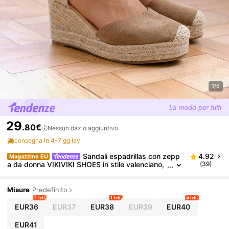
1/6
29
.80€
Nessun dazio aggiuntivo
consegna in 4-7 gg lav
Sandali espadrillas con zepp
4.92
Magazzino EU
a da donna VIKIVIKI SHOES in stile valenciano,
(39)
con punta chiusa, tallone aperto e cinturino reg
olabile alla caviglia. Presentano un'elegante finitura
Y2K, una calzata comoda e flessibile e una suola in
Misure
Predefinito
iuta leggera e antiscivolo. Ideali per un abbigliament
1 left
1 left
4 left
o estivo chic, per l'uso quotidiano, per le vacanze, l
EUR36
EUR37
EUR38
EUR39
EUR40
a spiaggia, le passeggiate in città e per look casual
con abiti o gonne.
EUR41