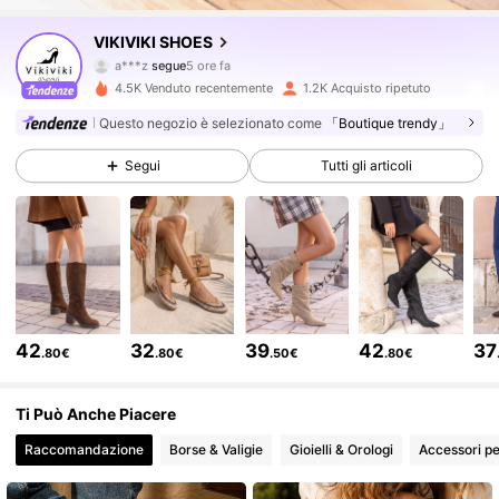
2.6K Follower
4.80
VIKIVIKI SHOES
g***8
sta navigando
2.6K Follower
4.80
4.5K Venduto recentemente
1.2K Acquisto ripetuto
Questo negozio è selezionato come
「Boutique trendy」
2.6K Follower
4.80
Segui
Tutti gli articoli
2.6K Follower
4.80
2.6K Follower
4.80
42
32
39
42
37
.80€
.80€
.50€
.80€
2.6K Follower
4.80
Ti Può Anche Piacere
Raccomandazione
Borse & Valigie
Gioielli & Orologi
Accessori pe
2.6K Follower
4.80