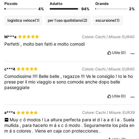
Piccolo
Adatto
Grande
4%
94%
2%
logistica veloce
(1)
per l'uso quotidiano
(2)
escursione
(1)
M***a
Colore: Cachi / Misure: EUR40
Perfetti
,
molto
ben
fatti
e
molto
comodi
Utile
(0)
c***4
Colore: Cachi / Misure: EUR40
Comodissime
!!!!
Belle
belle
,
ragazze
!!!
Ve
le
consiglio
!
Io
le
ho
prese
per
il
mio
viaggio
e
sono
comode
anche
dopo
belle
passeggiate
Utile
(0)
a***s
Colore: Cachi / Misure: EUR39
Muy
c
ó
modos
!
La
altura
perfecta
para
el
d
í
a
a
d
í
a
.
Suela
mullida
,
para
hacerlo
m
á
s
c
ó
modo
.
Seguramente
los
pida
en
m
á
s
colores
.
Viene
en
caja
con
protecciones
.