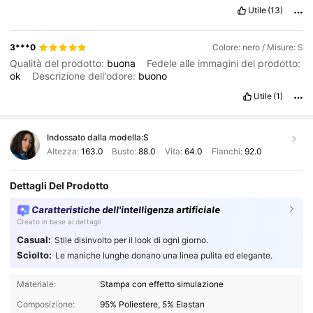
Utile
(13)
3***0
Colore: nero / Misure: S
Qualità del prodotto:
buona
Fedele alle immagini del prodotto:
ok
Descrizione dell'odore:
buono
Utile
(1)
Indossato dalla modella:
S
Altezza:
163.0
Busto:
88.0
Vita:
64.0
Fianchi:
92.0
Dettagli Del Prodotto
Caratteristiche dell'intelligenza artificiale
Creato in base ai dettagli
Casual:
Stile disinvolto per il look di ogni giorno.
Sciolto:
Le maniche lunghe donano una linea pulita ed elegante.
Materiale:
Stampa con effetto simulazione
Composizione:
95% Poliestere, 5% Elastan