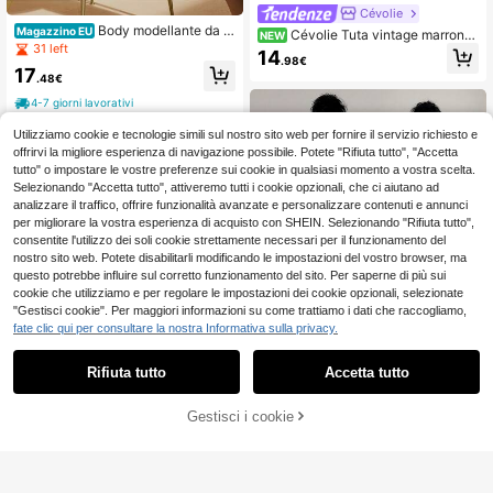
Cévolie
Body modellante da d
Magazzino EU
Cévolie Tuta vintage marrone
NEW
onna con compressione e copertura
31 left
con scollo a V profondo, maniche a
14
delle cosce, vestibilità scultorea, de
.98€
palloncino, tessuto strutturato, desi
17
sign senza cuciture per supporto qu
.48€
gn 2 in 1 con gonna a doppio strato,
otidiano
versatile per appuntamenti, pendola
4-7 giorni lavorativi
rismo, feste, stile hot girl
Utilizziamo cookie e tecnologie simili sul nostro sito web per fornire il servizio richiesto e
offrirvi la migliore esperienza di navigazione possibile. Potete "Rifiuta tutto", "Accetta
tutto" o impostare le vostre preferenze sui cookie in qualsiasi momento a vostra scelta.
Selezionando "Accetta tutto", attiveremo tutti i cookie opzionali, che ci aiutano ad
analizzare il traffico, offrire funzionalità avanzate e personalizzare contenuti e annunci
per migliorare la vostra esperienza di acquisto con SHEIN. Selezionando "Rifiuta tutto",
consentite l'utilizzo dei soli cookie strettamente necessari per il funzionamento del
nostro sito web. Potete disabilitarli modificando le impostazioni del vostro browser, ma
questo potrebbe influire sul corretto funzionamento del sito. Per saperne di più sui
cookie che utilizziamo e per regolare le impostazioni dei cookie opzionali, selezionate
"Gestisci cookie". Per maggiori informazioni su come trattiamo i dati che raccogliamo,
fate clic qui per consultare la nostra Informativa sulla privacy.
Rifiuta tutto
Accetta tutto
Gestisci i cookie
AGGIUNGI AL CARRELLO
Elenzga
Risparmia 0.49€
SHEIN Elenzya Tuta elegante nera
con maniche a mantella luccicante
Rafferiza
17
.48€
da donna
Rafferiza Tuta a fascia con inserti in