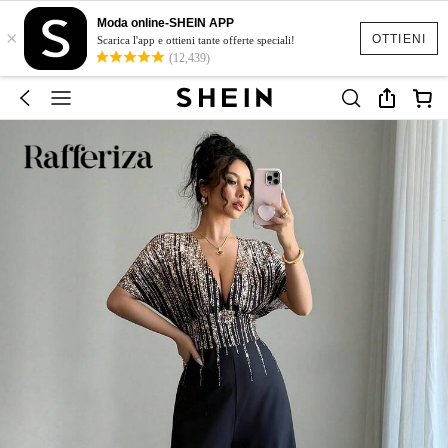
Moda online-SHEIN APP
×
OTTIENI
Scarica l'app e ottieni tante offerte speciali!
(12,439)