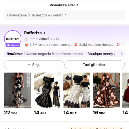
Visualizza altro
Informazioni di sicurezza e contatti
949K Follower
4.82
Rafferiza
l***4
segue
5 ore fa
3.5M Venduto recentemente
2.3M Acquisto ripetuto
Follo
949K Follower
4.82
Questo negozio è selezionato come
「Boutique trendy」
Segui
Tutti gli articoli
949K Follower
4.82
949K Follower
4.82
949K Follower
4.82
22
14
14
16
14
.98€
.48€
.00€
.98€
949K Follower
4.82