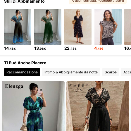
Stili Di Abbinamento
Articoli correlati
, Potrebbe piacerti
949K Follower
4.82
949K Follower
4.82
14
13
22
4
16
.48€
.98€
.48€
.41€
.
949K Follower
4.82
Ti Può Anche Piacere
Raccomandazione
Intimo & Abbigliamento da notte
Scarpe
Acce
949K Follower
4.82
949K Follower
4.82