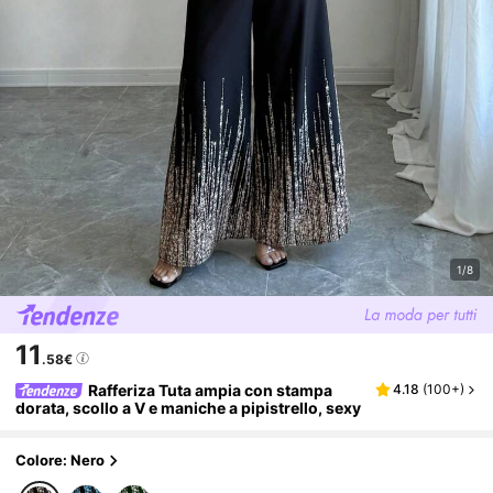
1/8
11
.58€
Rafferiza Tuta ampia con stampa
4.18
(
100+
)
dorata, scollo a V e maniche a pipistrello, sexy
Colore: Nero