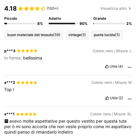
4.18
(100+)
Visualizza altro
Piccolo
Adatto
Grande
8%
90%
2%
buon materiale del tessuto
(10)
vintage
(1)
punta lucida
(1)
p***3
Colore: nero / Misure: L
In forma:
bellissima
Utile
(4)
a***2
Colore: nero / Misure: M
Top
!
Utile
(2)
a***1
Colore: nero / Misure: XL
avevo
molte
aspettative
per
questo
vestito
per
questa
tuta
per
ò
mi
sono
accorta
che
non
veste
proprio
come
mi
aspettavo
quindi
penso
di
rimandarlo
indietro