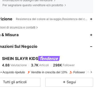
Informazioni e obblighi del venditore
Per segnalare questo venditore e/o prodotto
izione
Resistenza del colore al lavaggio,Resistenza del colore allo sfregame
ioni di sicurezza e contatti
4.88
3.7K
298K
a & Misura
mazioni Sul Negozio
4.88
3.7K
298K
SHEIN SLAYR KIDS
4.88
3.7K
298K
Valutazione
Articoli
Follower
m***o
pagato
1 giorno fa
+ Acquisto ripetuto
Vendite in crescita del 10%
Follower in crescita del 24
4.88
3.7K
298K
Tutti gli articoli
Segui
4.88
3.7K
298K
4.88
3.7K
298K