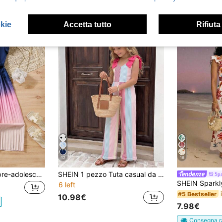
okie
Accetta tutto
Rifiuta
12
16
Tuta per ragazze pre-adolescenti, collo rotondo, maniche floreali, pantaloni a gamba larga plissettati con effetto sfumato, cerniera posteriore, rosa e blu, abbigliamento estivo carino per vacanze e festività, moda per ragazze pre-adolescenti
SHEIN 1 pezzo Tuta casual da ragazza per vacanze, con stampa digitale floreale intrecciata, senza maniche, con fiocco rimovibile, gamba dritta e ampia, adatta per uso quotidiano, primavera/estate
Sp
6 left
#5 Bestseller
10.98€
7.98€
Consegna r