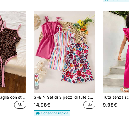
4
Set di canotta in maglia con stampa leopardata e pantaloni a gamba larga, design retrò cool alla moda, casual e versatile, vestibilità aderente, per ragazze pre-adolescenti
SHEIN Set di 3 pezzi di tute casual alla moda per ragazze pre-adolescenti, con stampe floreali, a righe e tinta unita, in tessuto morbido e comodo, adatto per famiglie con più figli, vacanze al mare, attività all'aperto, scuola
14.98€
9.98€
Consegna rapida