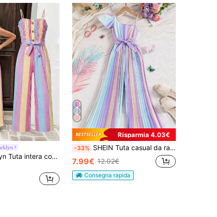
Risparmia 4.03€
SHEIN Tuta casual da ragazza con stampa floreale sfumata, spalline a spaghetti, con cintura regolabile e fiocco, adatta per vacanze primavera/estate
arklyn
-33%
SHEIN Sparklyn Tuta intera con stampa floreale vintage per ragazze pre-adolescenti, progettata per snellire e allungare la figura, con top senza spalline, bordo con volant e vita stretta, abbinata a pantaloni a gamba larga per un look vintage ed elegante. Adatta per uscite casual, appuntamenti e piccoli raduni.
7.99€
12.02€
Consegna rapida