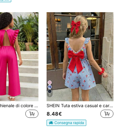
7
Tuta senza schienale di colore unito per ragazze pre-adolescenti, abbigliamento casual da vacanza
SHEIN Tuta estiva casual e carina per ragazze pre-adolescenti, con maniche a volant e fiocco, tuta intera a quadri blu e bianchi con motivo a ciliegie
8.48€
Consegna rapida