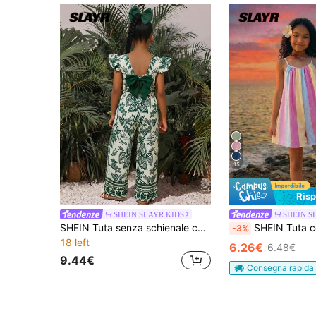
15
Ris
SHEIN SLAYR KIDS
SHEIN S
SHEIN Tuta senza schienale con stampa tropicale e fiocco per ragazze pre-adolescenti
SHEIN Tuta corta con spalline sottili a righe verticali rosa e bianche per ragazze pre-adolescenti, design con spalline sottili, dettaglio arricciato sul petto, stile dol
-3%
18 left
6.26€
6.48€
9.44€
Consegna rapida