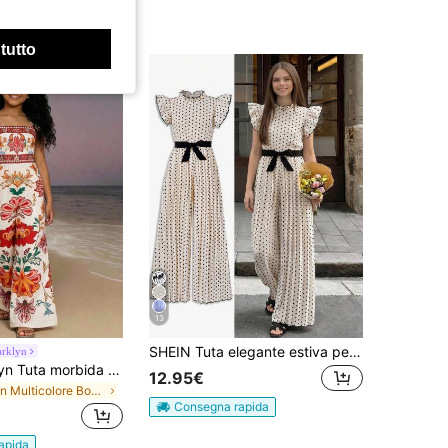
 tutto
13
SHEIN Tuta elegante estiva per ragazze pre-adolescenti con pois bianchi e neri, pieghettata, colletto arricciato, cintura in vita rimovibile, maniche a volant, per feste, vacanze, shopping e casual
arklyn
SHEIN Sparklyn Tuta morbida color beige con vivaci motivi floreali rosso-arancio e foglie verdi, che ricorda un vivace giardino primaverile. Lo scollo quadrato valorizza le spalle e il collo, mentre le maniche ampie aggiungono un tocco dinamico. La vita stretta crea una silhouette slanciata e il design a gamba larga si drappeggia elegantemente. Adatta per vacanze al mare, feste da tè in giardino o passeggiate nei mercati degli artigiani, questo capo rilassato ma accattivante trasmette un'atmosfera da vacanza.
12.95€
in Multicolore Body e tute per ragazze adolescenti
Consegna rapida
apida