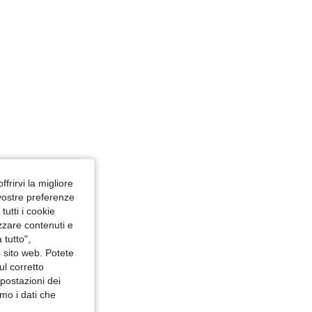
ffrirvi la migliore
 vostre preferenze
utti i cookie
izzare contenuti e
 tutto",
o sito web. Potete
ul corretto
mpostazioni dei
mo i dati che