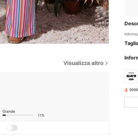
Descr
Informaz
Tagli
Infor
Visualizza altro
999K
Grande
11%