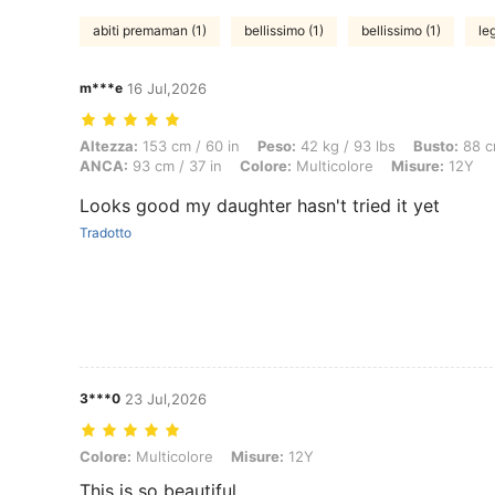
abiti premaman (1)
bellissimo (1)
bellissimo (1)
le
m***e
16 Jul,2026
Altezza: 153 cm / 60 in, Peso: 42 kg / 93 lbs, Busto: 88 cm / 35 in, 
Altezza:
153 cm / 60 in
Peso:
42 kg / 93 lbs
Busto:
88 c
ANCA:
93 cm / 37 in
Colore:
Multicolore
Misure:
12Y
Looks good my daughter hasn't tried it yet
Tradotto
3***0
23 Jul,2026
Colore: Multicolore, Misure: 12Y
Colore:
Multicolore
Misure:
12Y
This is so beautiful