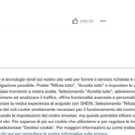
Utile (0)
e tecnologie simili sul nostro sito web per fornire il servizio richiesto e o
gazione possibile. Potete "Rifiuta tutto", "Accetta tutto" o impostare le
Utile (0)
siasi momento a vostra scelta. Selezionando "Accetta tutto", attiveremo t
aiutano ad analizzare il traffico, offrire funzionalità avanzate e personal
 Recensioni
orare la vostra esperienza di acquisto con SHEIN. Selezionando "Rifiuta
zzo dei soli cookie strettamente necessari per il funzionamento del nostr
ficando le impostazioni del vostro browser, ma questo potrebbe influire s
 sito. Per saperne di più sui cookie che utilizziamo e per regolare le i
 selezionate "Gestisci cookie". Per maggiori informazioni su come trattia
 clic qui per consultare la nostra Informativa sulla privacy.