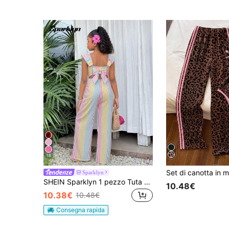
18
Sparklyn
SHEIN Sparklyn 1 pezzo Tuta da ragazza, design con schiena aperta, fiocco decorativo, maniche a volant con spalline sottili, adatta per uso casual in primavera/estate
10.48€
10.38€
10.48€
Consegna rapida