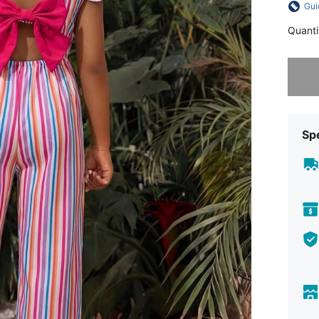
Gui
Quanti
Ci dispi
Sp