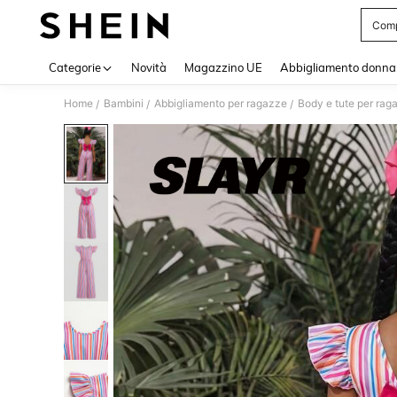
Comp
Use up 
Categorie
Novità
Magazzino UE
Abbigliamento donna
Home
Bambini
Abbigliamento per ragazze
Body e tute per rag
/
/
/