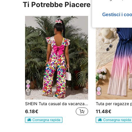
Ti Potrebbe Piacere
Gestisci i co
5
SHEIN Tuta casual da vacanza per ragazze pre-adolescenti con schiena traforata, colore a contrasto, grande fiocco, maniche a cappuccio, stampa floreale minuta e vita stretta
6.18€
11.48€
Consegna rapida
Consegna rapida