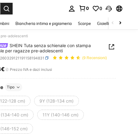
0
0
s Enter to select.
mbini
Biancheria intima e pigiameria
Scarpe
Gioielli E Accessori
 pre-adolescenti
SHEIN Tuta senza schienale con stampa
ale per ragazze pre-adolescenti
k260329121191158194831
(9 Recensioni)
8€
ICE AND AVAILABILITY
Prezzo IVA e dazi inclusi
re
Tipo
(122-128 cm)
9Y (128-134 cm)
 (134-140 cm)
11Y (140-146 cm)
 (146-152 cm)