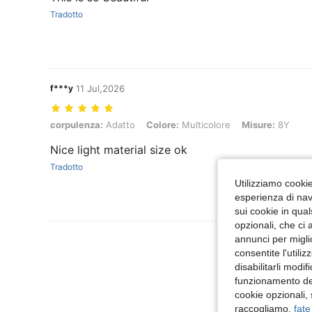
Tradotto
f***y
11 Jul,2026
corpulenza: Adatto, Colore: Multicolore, Misure: 8Y
corpulenza:
Adatto
Colore:
Multicolore
Misure:
8Y
Nice light material size ok
Tradotto
Utilizziamo cookie 
esperienza di navi
sui cookie in qual
opzionali, che ci 
Visualizza Altre
annunci per migli
consentite l'utili
disabilitarli modi
funzionamento del
cookie opzionali,
raccogliamo,
fate