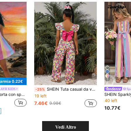
7
parmia 0.22€
SHEIN Tuta casual da vacanza per ragazze pre-adolescenti con schiena traforata, fiocco a contrasto, maniche a volant, stampa floreale minuta e vita stretta
LAYR KIDS
Sp
-25%
ce e fresco, outfit casual estivo da vacanza per ragazze pre-adolescenti, design di nicchia comodo per uso quotidiano con pantaloncini a righe
19 left
40 left
7.46€
9.98€
10.77€
Vedi Altro