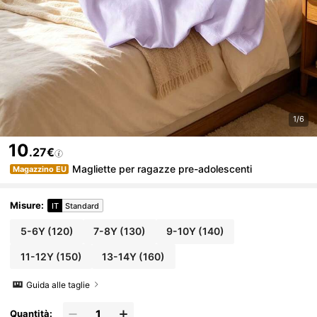
1/6
10
.27€
Magliette per ragazze pre-adolescenti
Magazzino EU
Misure
:
IT
Standard
5-6Y
(120)
7-8Y
(130)
9-10Y
(140)
11-12Y
(150)
13-14Y
(160)
Guida alle taglie
Quantità: