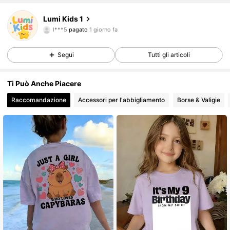
14 Follower
4.68
Lumi Kids 1
l***5
pagato
1 giorno fa
d***a
segue
1 giorno fa
14 Follower
4.68
Segui
Tutti gli articoli
14 Follower
4.68
Ti Può Anche Piacere
14 Follower
4.68
Raccomandazione
Accessori per l'abbigliamento
Borse & Valigie
14 Follower
4.68
14 Follower
4.68
14 Follower
4.68
14 Follower
4.68
14 Follower
4.68