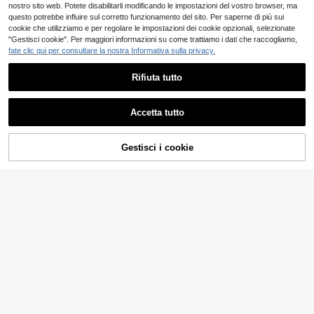
nostro sito web. Potete disabilitarli modificando le impostazioni del vostro browser, ma
questo potrebbe influire sul corretto funzionamento del sito. Per saperne di più sui
cookie che utilizziamo e per regolare le impostazioni dei cookie opzionali, selezionate
"Gestisci cookie". Per maggiori informazioni su come trattiamo i dati che raccogliamo,
fate clic qui per consultare la nostra Informativa sulla privacy.
Rifiuta tutto
Accetta tutto
7
Gestisci i cookie
COMPRA ORA
AGGIUNGI AL CARRELLO
27
Felpa girocollo basic con stampa di
lettere, stile casual minimalista, ada
20 left
Felpa a pois per ragazze adole
NEW
tta per l'autunno/inverno, per ragaz
6
13
scenti, maniche lunghe, ampia, autu
.41€
.48€
ze adolescenti
nnale, casual, vintage, comoda, min
imalista, vintage, in maglia, oversiz
e, ritorno a scuola, a pois