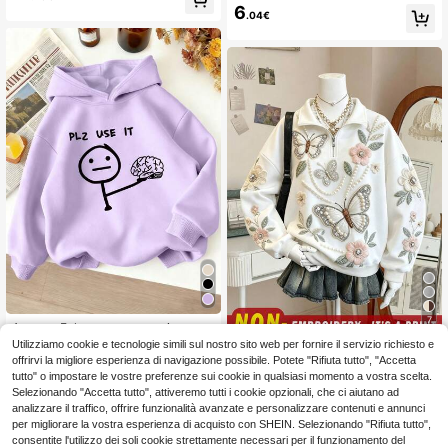
e corte, tinta unita, morbida, elastici
bida e confortevole, abbigliamento
6
.04€
zzata, aderente, minimalista, sempli
casual per tutti i giorni
ce, casual, alla moda e versatile, ca
po base estivo
7
1 pezzo Felpa con cappuccio a ma
6
niche lunghe per ragazze con la scr
Utilizziamo cookie e tecnologie simili sul nostro sito web per fornire il servizio richiesto e
Abbigliamento casual da raga
.91€
NEW
itta "PLZ USE IT", comoda e alla mo
9
zza adolescente per autunno/inver
offrirvi la migliore esperienza di navigazione possibile. Potete "Rifiuta tutto", "Accetta
.98€
da, ideale per uso casual
no, felpa con stampa di motivi flore
tutto" o impostare le vostre preferenze sui cookie in qualsiasi momento a vostra scelta.
ali e farfalle ricamati finti, felpa spor
Selezionando "Accetta tutto", attiveremo tutti i cookie opzionali, che ci aiutano ad
tiva bianca, felpa con chiusura lam
analizzare il traffico, offrire funzionalità avanzate e personalizzare contenuti e annunci
po per ragazze, felpa autunnale co
per migliorare la vostra esperienza di acquisto con SHEIN. Selezionando "Rifiuta tutto",
moda
consentite l'utilizzo dei soli cookie strettamente necessari per il funzionamento del