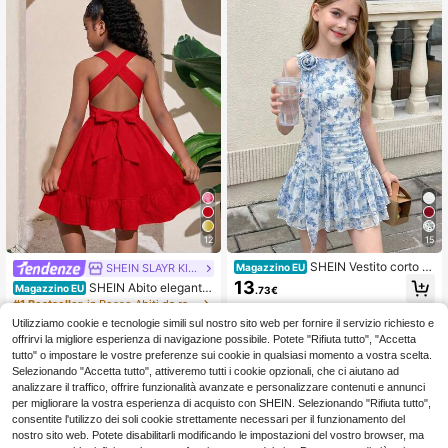
12
15
SHEIN Vestito corto c
SHEIN SLAYR KIDS
Magazzino EU
asual ed elegante per ragazza pre-
13
SHEIN Abito elegante
Magazzino EU
.73€
adolescente, con decorazioni florea
e morbido da ragazza per uso quoti
#1 Bestseller
in Rosso Abiti da ragazza tween
li francesi a volant 3D, collo rotondo
4-7 giorni lavorativi
diano
senza maniche, aderente, adatto pe
Utilizziamo cookie e tecnologie simili sul nostro sito web per fornire il servizio richiesto e
8
.98€
r uscite primaverili e uso quotidiano
offrirvi la migliore esperienza di navigazione possibile. Potete "Rifiuta tutto", "Accetta
4-7 giorni lavorativi
tutto" o impostare le vostre preferenze sui cookie in qualsiasi momento a vostra scelta.
Selezionando "Accetta tutto", attiveremo tutti i cookie opzionali, che ci aiutano ad
analizzare il traffico, offrire funzionalità avanzate e personalizzare contenuti e annunci
per migliorare la vostra esperienza di acquisto con SHEIN. Selezionando "Rifiuta tutto",
consentite l'utilizzo dei soli cookie strettamente necessari per il funzionamento del
nostro sito web. Potete disabilitarli modificando le impostazioni del vostro browser, ma