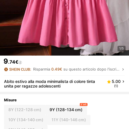
1/5
9
.74€
Risparmia
0.49€
su questo articolo dopo l'iscrizione.
Abito estivo alla moda minimalista di colore tinta
5.00
unita per ragazze adolescenti
(1)
Misure
4 left
8Y
(122-128 cm)
9Y
(128-134 cm)
10Y
(134-140 cm)
11Y
(140-146 cm)