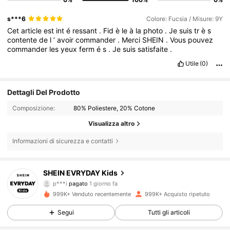
s***6
Colore: Fucsia / Misure: 9Y
Cet
article
est
int
é
ressant
.
Fid
è
le
à
la
photo
.
Je
suis
tr
è
s
contente
de
l
’
avoir
commander
.
Merci
SHEIN
.
Vous
pouvez
commander
les
yeux
ferm
é
s
.
Je
suis
satisfaite
.
Utile
(0)
Dettagli Del Prodotto
Composizione:
80% Poliestere, 20% Cotone
Visualizza altro
Informazioni di sicurezza e contatti
427K Follower
4.90
SHEIN EVRYDAY Kids
p***i
pagato
1 giorno fa
n***i
segue
5 ore fa
999K+ Venduto recentemente
999K+ Acquisto ripetuto
427K Follower
4.90
Segui
Tutti gli articoli