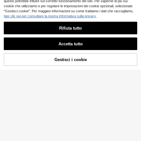
questo potrebbe influire sul corretto funzionamento del sito. Per saperne di più sui
cookie che utilizziamo e per regolare le impostazioni dei cookie opzionali, selezionate
"Gestisci cookie". Per maggiori informazioni su come trattiamo i dati che raccogliamo,
fate clic qui per consultare la nostra Informativa sulla privacy.
Rifiuta tutto
Accetta tutto
Vestito in cotone a quadri in stile vin
Gestisci i cookie
AGGIUNGI AL CARRELLO
tage per ragazze e adolescenti, con
19
37 left
colletto, senza maniche, vita alta, a
8
Abito casual comodo
Magazzino EU
mpio e di media lunghezza, con pat
.66€
-8%
9.51€
e ampio in tessuto rosa strutturato p
chwork e ricamo
8
.98€
er vacanze, stile Twee Girl
4-7 giorni lavorativi