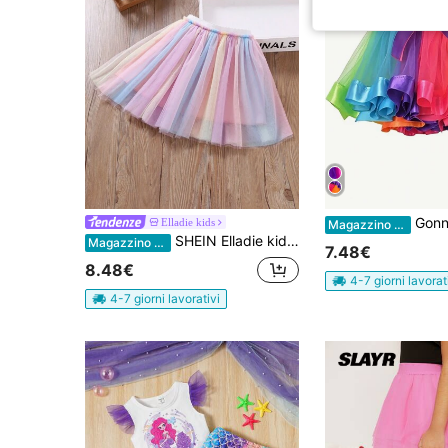
Gonna a tulle di Natale rossa e 
Elladie kids
Magazzino EU
SHEIN Elladie kids Gonna Svasata In Rete Ombre Per Ragazza Giovane
Magazzino EU
7.48€
8.48€
4-7 giorni lavorat
4-7 giorni lavorativi