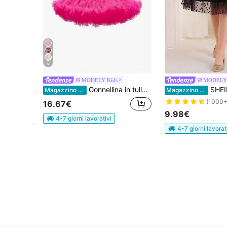
6
MODELY Kids
MODELY 
Gonnellina in tulle casual ed elegante per ragazze adolescenti, con gonna a palloncino
SHEIN Ragazza
Magazzino EU
Magazzino EU
(1000+
16.67€
9.98€
4-7 giorni lavorativi
4-7 giorni lavorat