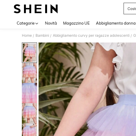
Cost
Use up 
Categorie
Novità
Magazzino UE
Abbigliamento donna
Home
Bambini
Abbigliamento curvy per ragazze adolescenti
G
/
/
/