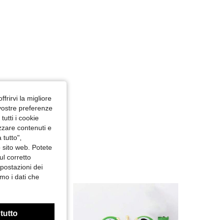
ffrirvi la migliore
 vostre preferenze
utti i cookie
izzare contenuti e
 tutto",
o sito web. Potete
ul corretto
mpostazioni dei
mo i dati che
 tutto