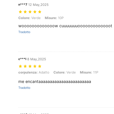
n***7
12 May,2025
Colore: Verde, Misure: 10P
Colore:
Verde
Misure:
10P
wooooooooooooow cuuuuuuuooooooooooooot
Tradotto
c***l
8 May,2025
corpulenza: Adatto, Colore: Verde, Misure: 11P
corpulenza:
Adatto
Colore:
Verde
Misure:
11P
me encantaaaaaaaaaaaaaaaaaaaaaaa
Tradotto