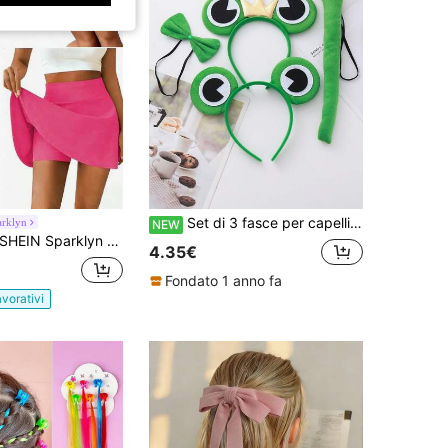
Set di 3 fasce per capelli a forma di rana, fasce da principe e principessa rana, accessori per performance e balli, adatte per feste e uso quotidiano
arklyn
NEW
HEIN Sparklyn Leggings e gonna sportiva casual e versatile per ragazze, adatta per sport e danza classica
4.35€
Fondato 1 anno fa
avorativi