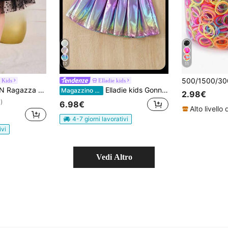
17
11
Kids
Elladie kids
 Tween Gonna svasata a pois mesh
Elladie kids Gonna plissettata sfumata carina e alla moda per ragazze giovani
Magazzino EU
2.98€
)
6.98€
4-7 giorni lavorativi
ivi
Vedi Altro