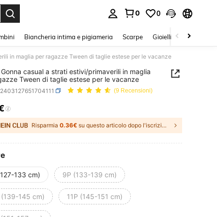
0
0
s Enter to select.
mbini
Biancheria intima e pigiameria
Scarpe
Gioielli E Accessori
rili in maglia per ragazze Tween di taglie estese per le vacanze
Gonna casual a strati estivi/primaverili in maglia
gazze Tween di taglie estese per le vacanze
k2403127651704111
(9 Recensioni)
€
ICE AND AVAILABILITY
Risparmia
0.36€
su questo articolo dopo l'iscrizione.
re
(127-133 cm)
9P (133-139 cm)
 (139-145 cm)
11P (145-151 cm)