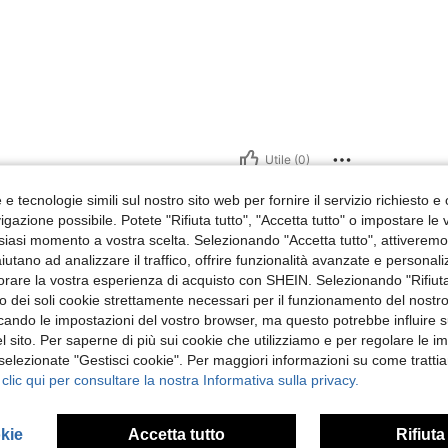
Utile (0)
e tecnologie simili sul nostro sito web per fornire il servizio richiesto e o
 Recensioni
gazione possibile. Potete "Rifiuta tutto", "Accetta tutto" o impostare le
siasi momento a vostra scelta. Selezionando "Accetta tutto", attiveremo t
aiutano ad analizzare il traffico, offrire funzionalità avanzate e personal
orare la vostra esperienza di acquisto con SHEIN. Selezionando "Rifiuta
zzo dei soli cookie strettamente necessari per il funzionamento del nostr
ficando le impostazioni del vostro browser, ma questo potrebbe influire s
 sito. Per saperne di più sui cookie che utilizziamo e per regolare le i
 selezionate "Gestisci cookie". Per maggiori informazioni su come trattia
 clic qui per consultare la nostra Informativa sulla privacy.
okie
Accetta tutto
Rifiuta