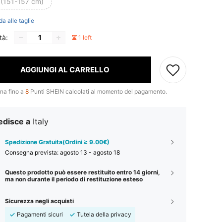
 (151-157 cm)
da alle taglie
tà:
1 left
AGGIUNGI AL CARRELLO
na fino a
8
Punti SHEIN calcolati al momento del pagamento.
edisce a
Italy
Spedizione Gratuita(Ordini ≥ 9.00€)
Consegna prevista:
agosto 13 - agosto 18
Questo prodotto può essere restituito entro 14 giorni,
ma non durante il periodo di restituzione esteso
Sicurezza negli acquisti
Pagamenti sicuri
Tutela della privacy