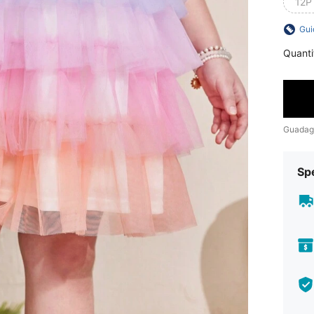
12P
Gui
Quanti
Guadag
Sp