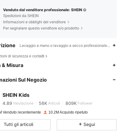
Venduto dal venditore professionale: SHEIN
Spedizioni da SHEIN
Informazioni e obblighi del venditore
Per segnalare questo venditore e/o prodotto
izione
Lavaggio a mano o lavaggio a secco professionale,100% Poliammide
ioni di sicurezza e contatti
a & Misura
4.89
56K
809K
mazioni Sul Negozio
4.89
56K
809K
SHEIN Kids
4.89
56K
809K
Valutazione
Articoli
Follower
f***6
pagato
1 giorno fa
M Venduto recentemente
10.2M Acquisto ripetuto
4.89
56K
809K
Tutti gli articoli
Segui