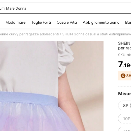
umi Mare Donna
and down arrow keys to navigate search Recente ricerca and Cerca e Trova. Pres
Moda mare
Taglie Forti
Casa e Vita
Abbigliamento uomo
Ba
onne curvy per ragazze adolescenti
SHEIN Gonna casual a strati estivi/primave
/
SHEIN 
per ra
SKU: s
7
.19
PR
Misu
8P 
10P