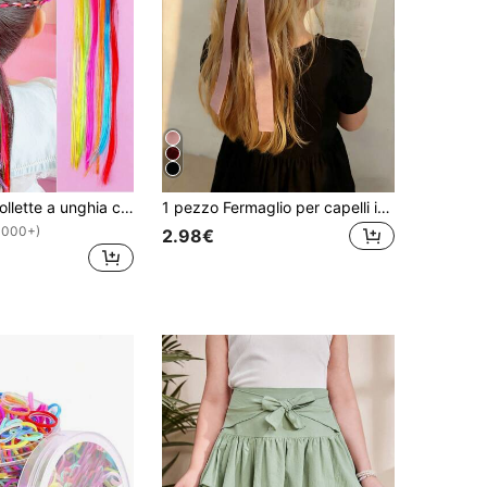
6 pezzi/set Mollette a unghia colorate per ragazze, mollette per trecce per bambini, accessori per capelli per ragazze, adatti per festival e spettacoli
1 pezzo Fermaglio per capelli in raso setoso elegante bordeaux, nastro per capelli, accessorio per coda di cavallo, fiocco per capelli per ragazze, accessori per capelli per compleanno, fermagli per capelli
1000+)
2.98€