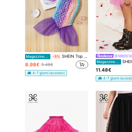
SHEIN Top In Mesh Divertente E Carino Con Mermaid Per Ragazze Giovani Con Dettagli A Balze E Gonna A Coda Di Pesce, Perfetto Per L'estate
SHEIN S
Magazzino EU
-5%
SHEIN 1 pezzo Gonna a balze 
Magazzino EU
8.98€
9.48€
11.48€
4-7 giorni lavorativi
4-7 giorni lavorat