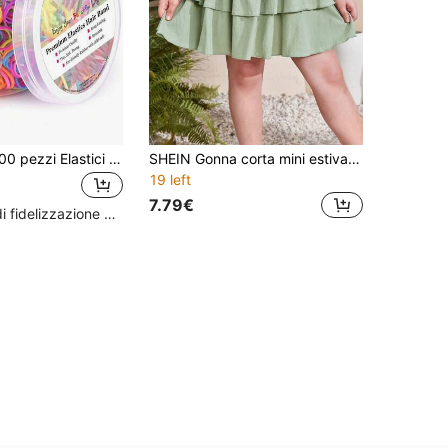
500/1500/3000 pezzi Elastici per capelli, alta elasticità e durevoli, adatti per acconciature da ragazza. Elastici per capelli in gomma, appositamente progettati per ragazze.
SHEIN Gonna corta mini estiva/casual a quadretti solidi con volant, per ragazze adolescenti, con taglie estese per le vacanze di primavera/estate
19 left
7.79€
Alto livello di fidelizzazione dei clienti