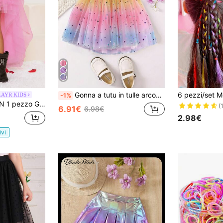
Gonna a tutu in tulle arcobaleno per ragazze, gonna da ballo con stelle e luna in paillettes per bambini
LAYR KIDS
-1%
in rete con orlo alto-basso, gonna rosa shocking per ragazze giovani
(
6.91€
6.98€
2.98€
ivi