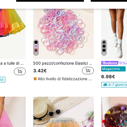
6
32
verde per ragazze pre-adolescenti, petticoat per ballo e palcoscenico
500 pezzi/confezione Elastici per capelli colorati monouso, adatti come accessori per capelli quotidiani per ragazze
Sp
S
Magazzino EU
3.42€
6.98€
Alto livello di fidelizzazione dei clienti
ivi
4-7 giorni l