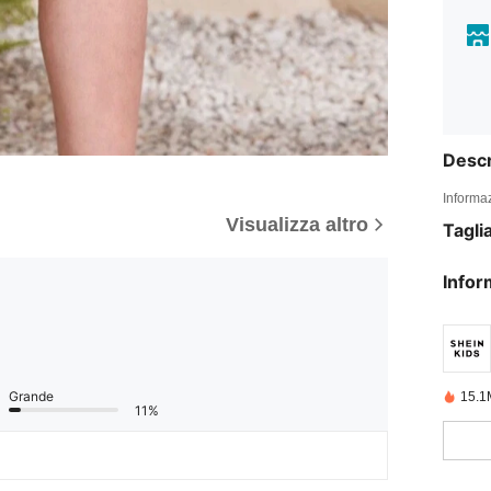
Descr
Informaz
Visualizza altro
Tagli
Infor
Grande
15.1
11%