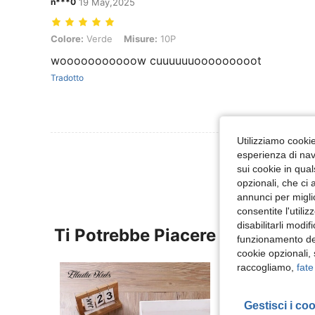
n***0
19 May,2025
Colore: Verde, Misure: 10P
Colore:
Verde
Misure:
10P
wooooooooooow cuuuuuuooooooooot
Tradotto
Utilizziamo cookie 
Visualizza Altre
esperienza di navi
sui cookie in qual
opzionali, che ci 
annunci per migli
consentite l'utili
disabilitarli modi
Ti Potrebbe Piacere
funzionamento del
cookie opzionali,
raccogliamo,
fate
Gestisci i co