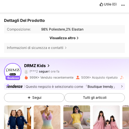
Utile
(0)
Dettagli Del Prodotto
Composizione:
98% Poliestere,2% Elastan
Visualizza altro
Informazioni di sicurezza e contatti
179K Follower
4.85
DRMZ Kids
f***2
segue
4 ore fa
l***a
sta navigando
999K+ Venduto recentemente
500K+ Acquisto ripetuto
Fo
179K Follower
4.85
Questo negozio è selezionato come
「Boutique trendy」
Segui
Tutti gli articoli
179K Follower
4.85
179K Follower
4.85