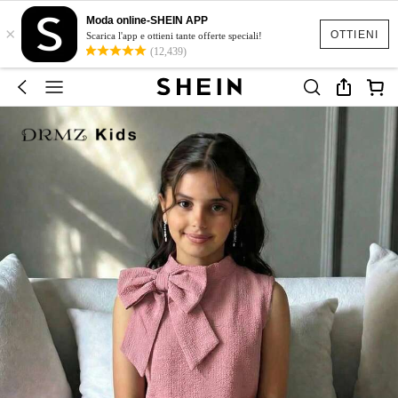
Moda online-SHEIN APP
×
OTTIENI
Scarica l'app e ottieni tante offerte speciali!
(12,439)