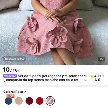
1/3
Generato dall'IA
10
.11€
Set da 2 pezzi per ragazze pre-adolescent
4.71
i, composto da top senza maniche con collo rot
(21)
ondo e decorazione fiocco 3D, e gonna, stile ca
sual e minimalista, comodo
Colore: Rosa