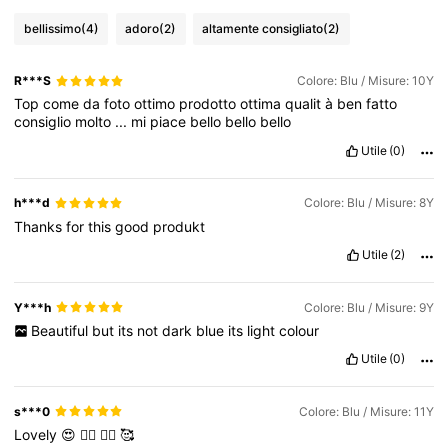
bellissimo
(4)
adoro
(2)
altamente consigliato
(2)
R***S
Colore: Blu / Misure: 10Y
Top
come
da
foto
ottimo
prodotto
ottima
qualit
à
ben
fatto
consiglio
molto
...
mi
piace
bello
bello
bello
Utile
(0)
h***d
Colore: Blu / Misure: 8Y
Thanks
for
this
good
produkt
Utile
(2)
Y***h
Colore: Blu / Misure: 9Y
Beautiful
but
its
not
dark
blue
its
light
colour
Utile
(0)
s***0
Colore: Blu / Misure: 11Y
Lovely
😍
👌🏿
👍🏾
🥰