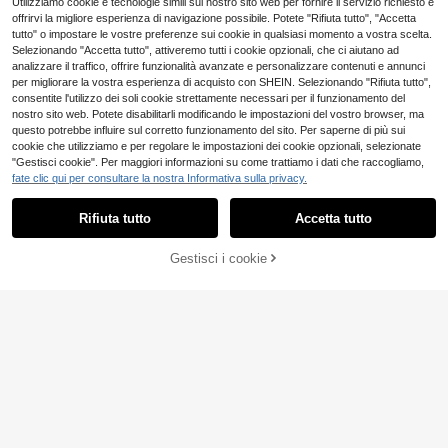
Utilizziamo cookie e tecnologie simili sul nostro sito web per fornire il servizio richiesto e
offrirvi la migliore esperienza di navigazione possibile. Potete "Rifiuta tutto", "Accetta
tutto" o impostare le vostre preferenze sui cookie in qualsiasi momento a vostra scelta.
Selezionando "Accetta tutto", attiveremo tutti i cookie opzionali, che ci aiutano ad
analizzare il traffico, offrire funzionalità avanzate e personalizzare contenuti e annunci
Mostra articoli simili in magazzino
Vedi Tutto
per migliorare la vostra esperienza di acquisto con SHEIN. Selezionando "Rifiuta tutto",
consentite l'utilizzo dei soli cookie strettamente necessari per il funzionamento del
nostro sito web. Potete disabilitarli modificando le impostazioni del vostro browser, ma
questo potrebbe influire sul corretto funzionamento del sito. Per saperne di più sui
cookie che utilizziamo e per regolare le impostazioni dei cookie opzionali, selezionate
"Gestisci cookie". Per maggiori informazioni su come trattiamo i dati che raccogliamo,
fate clic qui per consultare la nostra Informativa sulla privacy.
5
Rifiuta tutto
Accetta tutto
Ci dispiace, questo prodotto è esaurito
Firerie Kids
Firerie Kids Firerie Kid
Magazzino EU
s Set di abbigliamento estivo per ra
Gestisci i cookie
#2 Bestseller
in Grigio chiaro Set per ragazze adolescenti
ESAURITO
13
gazze pre-adolescenti Nova Glow,
12
composto da top smanicato a righe
.37€
MODELY Kids
tessuto casual e pantaloni larghi e
4-7 giorni lavorativi
morbidi
SHEIN Zhongda Abbig
Magazzino EU
liamento Bambini Primavera ed Esta
13
.84€
-1%
13.98€
te Edizione Coreana Moda Maniche
Corte Stile Foresta Stile Occidental
4-7 giorni lavorativi
e