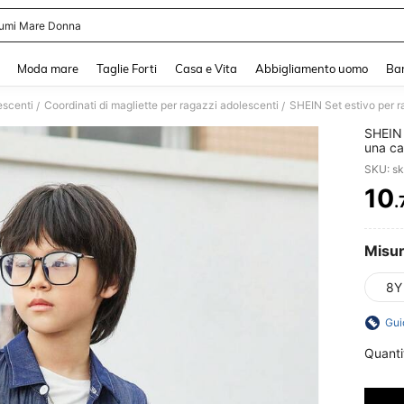
umi Mare Donna
and down arrow keys to navigate search Recente ricerca and Cerca e Trova. Pres
Moda mare
Taglie Forti
Casa e Vita
Abbigliamento uomo
Ba
escenti
Coordinati di magliette per ragazzi adolescenti
/
/
SHEIN 
una ca
abbina
SKU: s
10
.
PR
Misu
8Y
Gui
Quanti