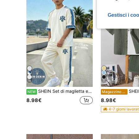
Gestisci i co
16
11
SHEIN Set di maglietta e pantaloni con stampa di lettere e pannelli laterali a blocchi di colore per ragazzi pre-adolescenti, outfit casual streetwear estivo per il ritorno a scuola con pantaloncini
SHEIN Set di 2 camicie e pantaloncini casual sportivi per ragazzi pre-adolescenti, con decorazioni in tessuto retrò, adatto per
NEW
Magazzino EU
8.98€
8.98€
4-7 giorni lavorat