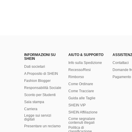
INFORMAZIONI SU
AIUTO & SUPPORTO
ASSISTENZ
SHEIN
Info sulla Spedizione
Contattaci
Dati societari
Recesso/Resi
Domande fr
A Proposito di SHEIN
Rimborso
Pagamento 
Fashion Blogger
Come Ordinare
Responsabilità Sociale
Come Tracciare
Sconto per Studenti
Guida alle Taglie
Sala stampa
SHEIN VIP
Carriera
SHEIN Affiliazione
Legge sui servizi
Come segnalare
digitali
contenuti illegali
Presentare un reclamo
Politica di
classificazione