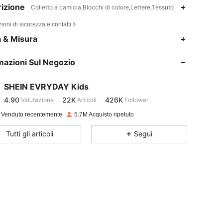
izione
Colletto a camicia,Blocchi di colore,Lettere,Tessuto
ioni di sicurezza e contatti
4.90
22K
426K
a & Misura
mazioni Sul Negozio
4.90
22K
426K
SHEIN EVRYDAY Kids
4.90
22K
426K
Valutazione
Articoli
Follower
p***1
pagato
1 giorno fa
 Venduto recentemente
5.7M Acquisto ripetuto
4.90
22K
426K
Tutti gli articoli
Segui
4.90
22K
426K
4.90
22K
426K
4.90
22K
426K