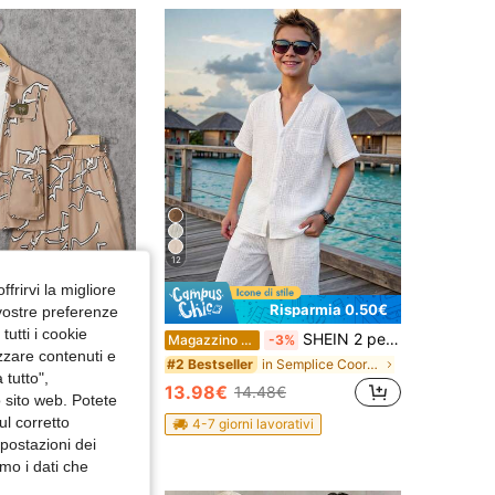
4.90
22K
426K
4.90
22K
426K
4.90
22K
426K
12
ffrirvi la migliore
Risparmia 0.50€
 vostre preferenze
utti i cookie
Set estivo di maglietta a maniche corte e pantaloncini stampati per ragazzi in età Tween
SHEIN 2 pezzi Set di cardigan a maniche corte a girocollo e pantaloncini con vita elastica in colore unito per ragazzo pre-adolescente, adatto per pendolarismo, scuola, uscite casual, sport, primavera/estate
Magazzino EU
-3%
izzare contenuti e
in Semplice Coordinati di magliette per ragazzi ad
#2 Bestseller
 tutto",
13.98€
14.48€
o sito web. Potete
ul corretto
4-7 giorni lavorativi
mpostazioni dei
mo i dati che