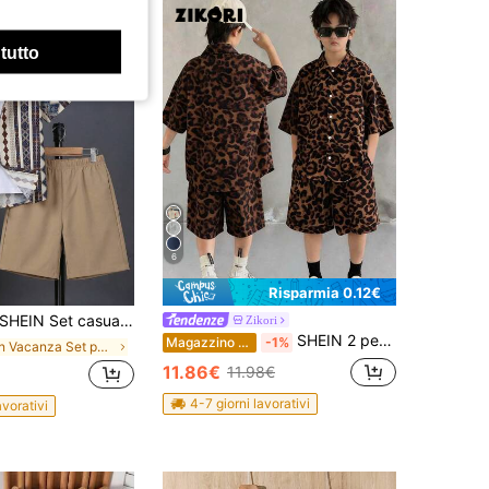
 tutto
6
Risparmia 0.12€
EIN Set casual da 2 pezzi per ragazzo pre-adolescente, composto da camicia a maniche corte con colletto polo e motivo floreale, e pantaloncini in tessuto tinta unita
Zikori
SHEIN 2 pezzi Set di camicia con colletto e pantaloncini casual con stampa leopardata per ragazzi pre-adolescenti, tuta oversize in stile coreano, outfit Y2K, adatto per primavera/estate, uscite, San Valentino, appuntamenti, viaggi, vacanze, raduni familiari, ritorno a scuola, matrimoni, serate, sport, feste di compleanno
Magazzino EU
-1%
in Vacanza Set per ragazzi adolescenti
11.86€
11.98€
4-7 giorni lavorativi
avorativi