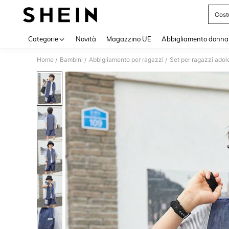
Cost
Use up 
Categorie
Novità
Magazzino UE
Abbigliamento donna
Home
Bambini
Abbigliamento per ragazzi
Set per ragazzi adol
/
/
/