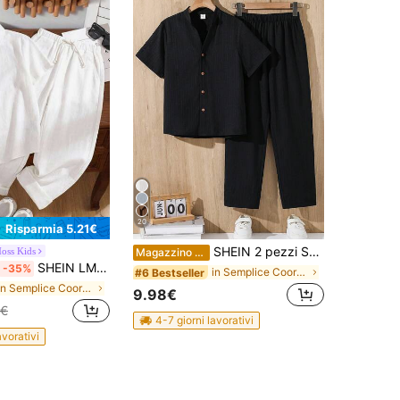
20
Risparmia 5.21€
SHEIN 2 pezzi Set di camicia a maniche corte con colletto alla coreana e pantaloni larghi casual per bambini/ragazzi pre-adolescenti
oss Kids
Magazzino EU
SHEIN LMoss Kids Set da 2 pezzi per ragazzo pre-adolescente con camicia casual ampia a maniche corte con colletto polo e pantaloni lunghi, colore unito
-35%
in Semplice Coordinati di magliette per ragazzi ad
#6 Bestseller
in Semplice Coordinati di magliette per ragazzi ad
9.98€
8€
4-7 giorni lavorativi
avorativi