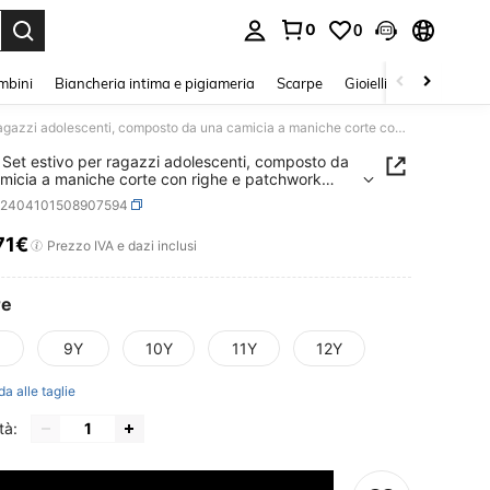
0
0
s Enter to select.
mbini
Biancheria intima e pigiameria
Scarpe
Gioielli E Accessori
SHEIN Set estivo per ragazzi adolescenti, composto da una camicia a maniche corte con righe e patchwork abbinata a shorts cargo
Set estivo per ragazzi adolescenti, composto da
micia a maniche corte con righe e patchwork
ta a shorts cargo
k2404101508907594
71€
ICE AND AVAILABILITY
Prezzo IVA e dazi inclusi
re
9Y
10Y
11Y
12Y
da alle taglie
tà: