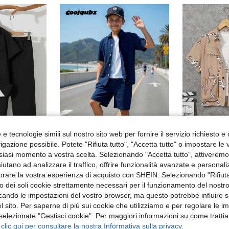
e tecnologie simili sul nostro sito web per fornire il servizio richiesto e o
25
parmia 0.13€
gazione possibile. Potete "Rifiuta tutto", "Accetta tutto" o impostare le
siasi momento a vostra scelta. Selezionando "Accetta tutto", attiveremo t
HEIN 2 pezzi Set di camicia a maniche corte con taschino sul petto e pantaloni con vita elastica per ragazzo pre-adolescente, colore tinta unita, adatto per autunno, primavera, estate, attività all'aperto, scuola, stile casual, feste e tempo libero
SHEIN Coolqubz Ragazzo Tween monocolore con bottone frontale Camicia & Shorts senza maglietta
Magazzino EU
aiutano ad analizzare il traffico, offrire funzionalità avanzate e personal
12.01€
11.02€
orare la vostra esperienza di acquisto con SHEIN. Selezionando "Rifiuta
zzo dei soli cookie strettamente necessari per il funzionamento del nostr
ivi
4-7 giorni lavorativi
ficando le impostazioni del vostro browser, ma questo potrebbe influire s
 sito. Per saperne di più sui cookie che utilizziamo e per regolare le i
 selezionate "Gestisci cookie". Per maggiori informazioni su come trattia
 clic qui per consultare la nostra Informativa sulla privacy.