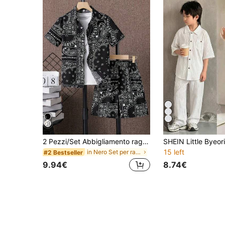
5
2 Pezzi/Set Abbigliamento ragazzo pre-adolescente, Camicia a maniche corte con stampa paisley e pantaloncini abbinati, Outfit di design , Primavera/Estate
15 left
in Nero Set per ragazzi adolescenti
#2 Bestseller
9.94€
8.74€