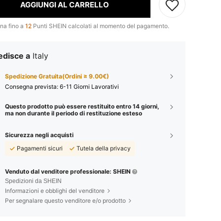
AGGIUNGI AL CARRELLO
na fino a
12
Punti SHEIN calcolati al momento del pagamento.
edisce a
Italy
Spedizione Gratuita(Ordini ≥ 9.00€)
Consegna prevista:
6-11 Giorni Lavorativi
Questo prodotto può essere restituito entro 14 giorni,
ma non durante il periodo di restituzione esteso
Sicurezza negli acquisti
Pagamenti sicuri
Tutela della privacy
Venduto dal venditore professionale: SHEIN
Spedizioni da SHEIN
Informazioni e obblighi del venditore
Per segnalare questo venditore e/o prodotto