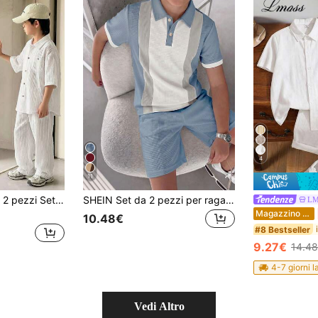
4
11
SHEIN Little Byeori 2 pezzi Set di camicia a maniche corte con colletto polo e pantaloni casual e comodi a righe per bambini/ragazzi pre-adolescenti
SHEIN Set da 2 pezzi per ragazzi pre-adolescenti, polo a maniche corte con blocchi di colore e patchwork, pantaloncini con vita elastica, adatto per autunno, primavera, estate, gioco all'aperto, scuola, streetwear, feste e tempo libero a casa
LM
Magazzino EU
10.48€
#8 Bestseller
9.27€
14.4
4-7 giorni l
Vedi Altro