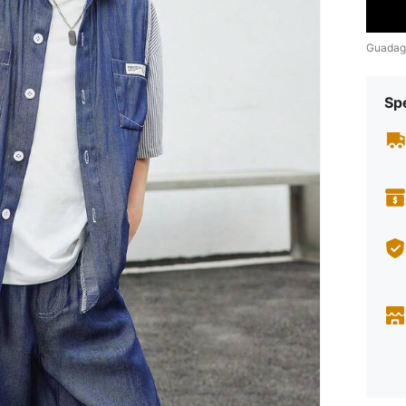
Guadag
Sp