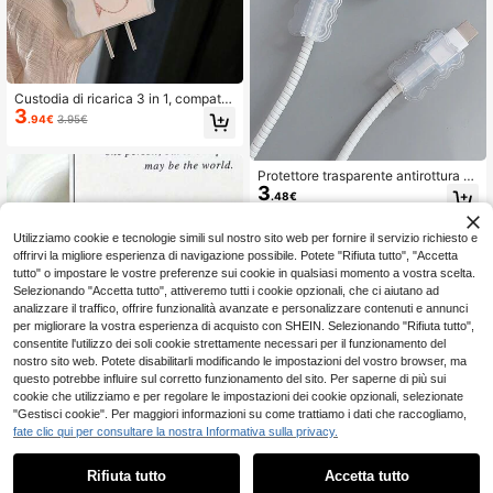
Custodia di ricarica 3 in 1, compatib
3
ile con dispositivi Apple, design ond
.94€
3.95€
ulato, supporta adattatore di ricaric
a rapida 20W/30W, accessori anti-
graffio
Protettore trasparente antirottura e
3
antiavvolgimento per cavo dati e ca
.48€
ricabatterie
Utilizziamo cookie e tecnologie simili sul nostro sito web per fornire il servizio richiesto e
offrirvi la migliore esperienza di navigazione possibile. Potete "Rifiuta tutto", "Accetta
tutto" o impostare le vostre preferenze sui cookie in qualsiasi momento a vostra scelta.
Selezionando "Accetta tutto", attiveremo tutti i cookie opzionali, che ci aiutano ad
analizzare il traffico, offrire funzionalità avanzate e personalizzare contenuti e annunci
per migliorare la vostra esperienza di acquisto con SHEIN. Selezionando "Rifiuta tutto",
consentite l'utilizzo dei soli cookie strettamente necessari per il funzionamento del
nostro sito web. Potete disabilitarli modificando le impostazioni del vostro browser, ma
questo potrebbe influire sul corretto funzionamento del sito. Per saperne di più sui
cookie che utilizziamo e per regolare le impostazioni dei cookie opzionali, selezionate
"Gestisci cookie". Per maggiori informazioni su come trattiamo i dati che raccogliamo,
fate clic qui per consultare la nostra Informativa sulla privacy.
Rifiuta tutto
Accetta tutto
Protezione per cavo a forma di tarta