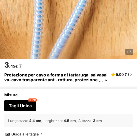
1/5
3
.45€
Protezione per cavo a forma di tartaruga, salvasal
5.00
(
1
)
va-cavo trasparente anti-rottura, protezione
per cavo USB con stampa oceanica per cavi di
ricarica rapida
Misure
8 left
Tagli Unica
Lunghezza
:
4.4 cm
Larghezza
:
4.5 cm
Altezza
:
3 cm
Guida alle taglie