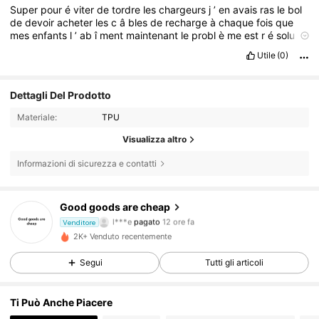
Super
pour
é
viter
de
tordre
les
chargeurs
j
’
en
avais
ras
le
bol
de
devoir
acheter
les
c
â
bles
de
recharge
à
chaque
fois
que
mes
enfants
l
’
ab
î
ment
maintenant
le
probl
è
me
est
r
é
solu
impossible
de
le
tordre
Utile
(0)
Dettagli Del Prodotto
Materiale:
TPU
Visualizza altro
Informazioni di sicurezza e contatti
9 Follower
4.52
Good goods are cheap
l***e
pagato
12 ore fa
Venditore
3***9
segue
1 giorno fa
9 Follower
4.52
2K+ Venduto recentemente
Segui
Tutti gli articoli
9 Follower
4.52
Ti Può Anche Piacere
9 Follower
4.52