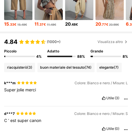
984K Follower
4.79
15
11
20
20
6
.33€
.37€
.48€
.77€
.
15.48€
11.48€
20.98€
984K Follower
4.79
4.84
(1000+)
Visualizza altro
Piccolo
Adatto
Grande
984K Follower
4.79
4%
88%
8%
riacquisterò
(3)
buon materiale del tessuto
(74)
elegante
(7)
984K Follower
4.79
k***m
Colore: Bianco e nero / Misure: L
984K Follower
4.79
Super
jolie
merci
Utile
(3)
984K Follower
4.79
d***7
Colore: Bianco e nero / Misure: S
C
’
est
super
canon
984K Follower
4.79
Utile
(0)