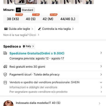
Misure
:
IT
Standard
10 left
22 left
36 left
38
(XS)
40
(S)
42
(M)
44/46
(L)
Guida alle taglie
Controlla la mia taglia
Non è la tua taglia? Dicci
Spedisce a
Italy
Spedizione Gratuita(Ordini ≥ 9.00€)
Consegna prevista:
agosto 12 - agosto 17
Resi gratuiti entro 30 giorni
Pagamenti sicuri · Tutela della privacy
Venduto e spedito dal venditore professionale: SHEIN
Informazioni e obblighi del venditore
Per segnalare questo venditore e/o prodotto
Indossato dalla modella:
IT 40 (S)