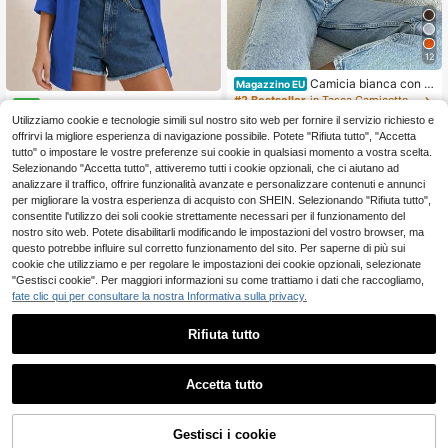
12
Camicia bianca con te
Magazzino EU
xture francese per donne, maniche
#2 Bestseller
in Tasca Camicette da ufficio con tasche
t-shirt basic oversize lunga da
NEW
a lanterna gonfie, doppia tasca, blu
donna
10
Utilizziamo cookie e tecnologie simili sul nostro sito web per fornire il servizio richiesto e
11
sa ampia semi-trasparente con prot
.38€
.98€
offrirvi la migliore esperienza di navigazione possibile. Potete "Rifiuta tutto", "Accetta
ezione solare, top versatile per il pe
4-7 giorni lavorativi
tutto" o impostare le vostre preferenze sui cookie in qualsiasi momento a vostra scelta.
ndolarismo
Selezionando "Accetta tutto", attiveremo tutti i cookie opzionali, che ci aiutano ad
analizzare il traffico, offrire funzionalità avanzate e personalizzare contenuti e annunci
per migliorare la vostra esperienza di acquisto con SHEIN. Selezionando "Rifiuta tutto",
consentite l'utilizzo dei soli cookie strettamente necessari per il funzionamento del
nostro sito web. Potete disabilitarli modificando le impostazioni del vostro browser, ma
questo potrebbe influire sul corretto funzionamento del sito. Per saperne di più sui
cookie che utilizziamo e per regolare le impostazioni dei cookie opzionali, selezionate
"Gestisci cookie". Per maggiori informazioni su come trattiamo i dati che raccogliamo,
fate clic qui per consultare la nostra Informativa sulla privacy.
Rifiuta tutto
Accetta tutto
Risparmia 0.45€
Gestisci i cookie
AGGIUNGI AL CARRELLO
Risparmia 0.19€