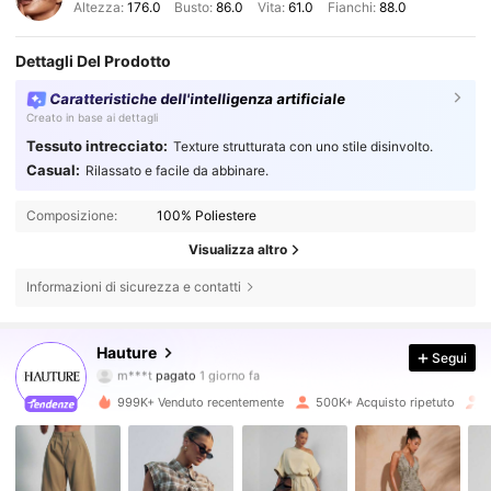
Altezza:
176.0
Busto:
86.0
Vita:
61.0
Fianchi:
88.0
Dettagli Del Prodotto
Caratteristiche dell'intelligenza artificiale
Creato in base ai dettagli
Tessuto intrecciato:
Texture strutturata con uno stile disinvolto.
Casual:
Rilassato e facile da abbinare.
Composizione:
100% Poliestere
Visualizza altro
Informazioni di sicurezza e contatti
984K Follower
4.79
Hauture
Segui
m***t
pagato
1 giorno fa
l***g
segue
30 minuti fa
999K+ Venduto recentemente
500K+ Acquisto ripetuto
984K Follower
4.79
984K Follower
4.79