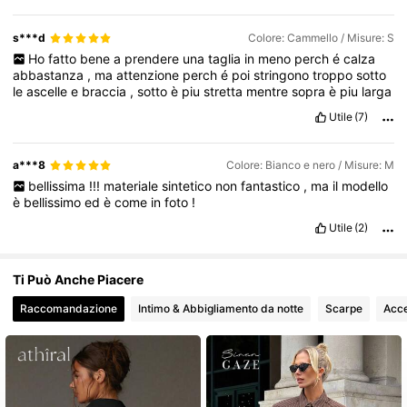
984K Follower
4.79
s***d
Colore: Cammello / Misure: S
Ho
fatto
bene
a
prendere
una
taglia
in
meno
perch
é
calza
abbastanza
,
ma
attenzione
perch
é
poi
stringono
troppo
sotto
le
ascelle
e
braccia
,
sotto
è
piu
stretta
mentre
sopra
è
piu
larga
Utile
(7)
a***8
Colore: Bianco e nero / Misure: M
bellissima
!!!
materiale
sintetico
non
fantastico
,
ma
il
modello
è
bellissimo
ed
è
come
in
foto
!
Utile
(2)
Ti Può Anche Piacere
Raccomandazione
Intimo & Abbigliamento da notte
Scarpe
Acce