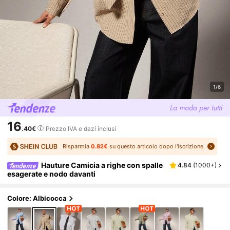
1/6
16
.40€
Prezzo IVA e dazi inclusi
Risparmia
0.82€
su questo articolo dopo l'iscrizione.
Hauture Camicia a righe con spalle
4.84
(
1000+
)
esagerate e nodo davanti
Colore: Albicocca