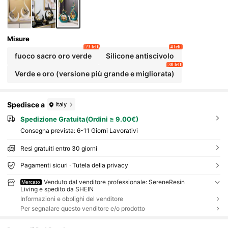
Misure
23 left
4 left
fuoco sacro oro verde
Silicone antiscivolo
30 left
Verde e oro (versione più grande e migliorata)
Spedisce a
Italy
Spedizione Gratuita(Ordini ≥ 9.00€)
Consegna prevista:
6-11 Giorni Lavorativi
Resi gratuiti entro 30 giorni
Pagamenti sicuri · Tutela della privacy
Venduto dal venditore professionale: SereneResin
Mercato
Living e spedito da SHEIN
Informazioni e obblighi del venditore
Per segnalare questo venditore e/o prodotto