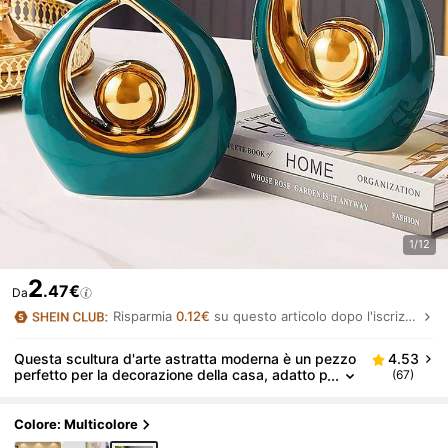
1/12
2
.47€
Da
Risparmia
0.12€
su questo articolo dopo l'iscrizione.
Questa scultura d'arte astratta moderna è un pezzo
4.53
perfetto per la decorazione della casa, adatto p
(67)
er sale da pranzo, soggiorni, uffici e altro ancor
a. È anche un ottimo regalo per matrimoni, complea
nni, festività, festa della mamma e una scelta merav
Colore: Multicolore
igliosa da regalare agli amici.