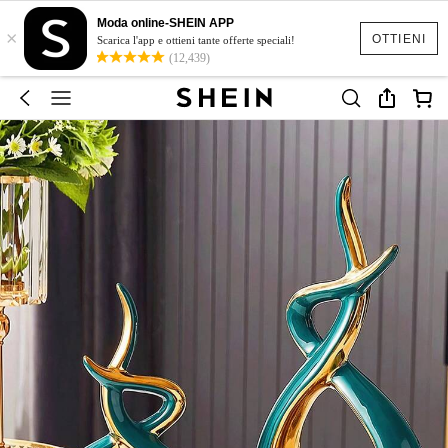
Moda online-SHEIN APP
×
OTTIENI
Scarica l'app e ottieni tante offerte speciali!
(12,439)