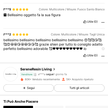
l***5
Colore: Multicolore / Misure: Fuoco Santo Bianco
Bellissimo
oggetto
fa
la
sua
figura
Utile
(0)
i***2
Colore: Multicolore / Misure: Tagli Unica
bellissimo
bellissimo
bellissimo
bellissimo
bellissimo
😍🥰🥰😘🥰
🥰😍🤩🤩😘🤩🤩😘😘🥰
grazie
shien
per
tutto
lo
consiglio
adatto
perfetto
bellissimo
adorabile
🥰♥️❤️♥️♥️❤️❤️❤️❤️❤️
lo
adorobellissimo
bellissimo
bellissimo
bellissimo
bellissimo
Utile
(0)
bellissimo
bellissimo
perfetto
adorabile
soddisfatta
🤩🤩♥️😍😘♥️
❤️❤️♥️❤️♥️❤️♥️❤️♥️❤️♥️❤️♥️❤️
grazie
shien
per
tutto
3.6K Follower
4.65
wooooooooow
non
parole
lo
consiglio
consiglio
prendilo
non
te
SereneResin Living
ne
pentirai
te
lo
assicuro
prendilo
non
te
ne
pentirai
te
lo
e***a
segue
1 giorno fa
assicuro
Venditore
c***6
sta navigando
60K+ Venduto recentemente
5K+ Acquisto ripetuto
3.6K Follower
4.65
Segui
Tutti gli articoli
3.6K Follower
4.65
Ti Può Anche Piacere