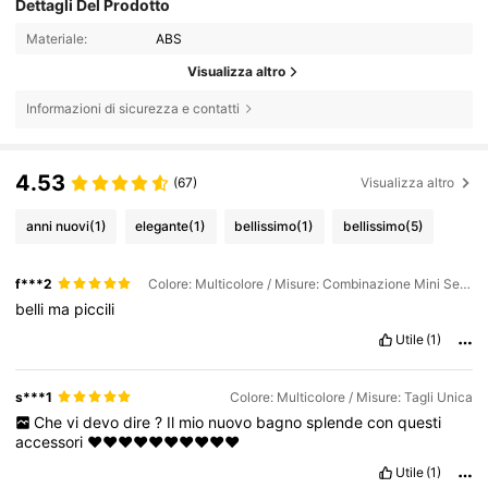
Dettagli Del Prodotto
Materiale:
ABS
Visualizza altro
Informazioni di sicurezza e contatti
4.53
(67)
Visualizza altro
anni nuovi
(1)
elegante
(1)
bellissimo
(1)
bellissimo
(5)
f***2
Colore: Multicolore / Misure: Combinazione Mini Seed Silver
belli
ma
piccili
Utile
(1)
s***1
Colore: Multicolore / Misure: Tagli Unica
Che
vi
devo
dire
?
Il
mio
nuovo
bagno
splende
con
questi
accessori
❤️❤️❤️❤️❤️❤️❤️❤️❤️❤️
Utile
(1)