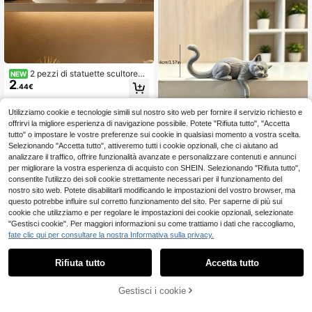
2 pezzi di statuette scultoree
NEW
2
astratte in oro bianco, statua decor
.44€
ativa moderna in resina per la casa,
ornamento decorativo di lusso per s
oggiorno, camera da letto, ingresso
Utilizziamo cookie e tecnologie simili sul nostro sito web per fornire il servizio richiesto e
e tavolo, accento artistico minimalis
offrirvi la migliore esperienza di navigazione possibile. Potete "Rifiuta tutto", "Accetta
ta nordico, elegante regalo di inaug
tutto" o impostare le vostre preferenze sui cookie in qualsiasi momento a vostra scelta.
urazione per le donne
Selezionando "Accetta tutto", attiveremo tutti i cookie opzionali, che ci aiutano ad
Gatto dormiente pigro ornamento d
analizzare il traffico, offrire funzionalità avanzate e personalizzare contenuti e annunci
a appendere decorazione per bordo
4 left
per migliorare la vostra esperienza di acquisto con SHEIN. Selezionando "Rifiuta tutto",
display compagno da scrivania post
5
consentite l'utilizzo dei soli cookie strettamente necessari per il funzionamento del
.92€
azione di lavoro desktop casa
nostro sito web. Potete disabilitarli modificando le impostazioni del vostro browser, ma
questo potrebbe influire sul corretto funzionamento del sito. Per saperne di più sui
cookie che utilizziamo e per regolare le impostazioni dei cookie opzionali, selezionate
"Gestisci cookie". Per maggiori informazioni su come trattiamo i dati che raccogliamo,
fate clic qui per consultare la nostra Informativa sulla privacy.
Rifiuta tutto
Accetta tutto
Gestisci i cookie
AGGIUNGI AL CARRELLO