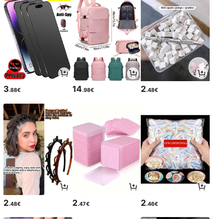
3
14
2
.88€
.98€
.48€
2
2
2
.48€
.47€
.46€