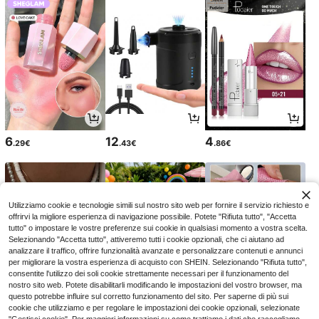
6
12
4
.29€
.43€
.86€
Utilizziamo cookie e tecnologie simili sul nostro sito web per fornire il servizio richiesto e
offrirvi la migliore esperienza di navigazione possibile. Potete "Rifiuta tutto", "Accetta
tutto" o impostare le vostre preferenze sui cookie in qualsiasi momento a vostra scelta.
Selezionando "Accetta tutto", attiveremo tutti i cookie opzionali, che ci aiutano ad
analizzare il traffico, offrire funzionalità avanzate e personalizzare contenuti e annunci
per migliorare la vostra esperienza di acquisto con SHEIN. Selezionando "Rifiuta tutto",
consentite l'utilizzo dei soli cookie strettamente necessari per il funzionamento del
nostro sito web. Potete disabilitarli modificando le impostazioni del vostro browser, ma
questo potrebbe influire sul corretto funzionamento del sito. Per saperne di più sui
5
2
2
cookie che utilizziamo e per regolare le impostazioni dei cookie opzionali, selezionate
.81€
.98€
.48€