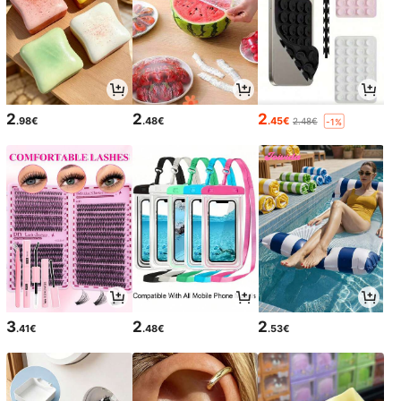
2
2
2
.98€
.48€
.45€
2.48€
-1%
3
2
2
.41€
.48€
.53€