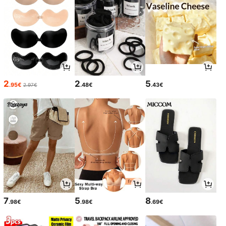
2
2
5
.95€
.48€
.43€
2.97€
7
5
8
.98€
.98€
.69€