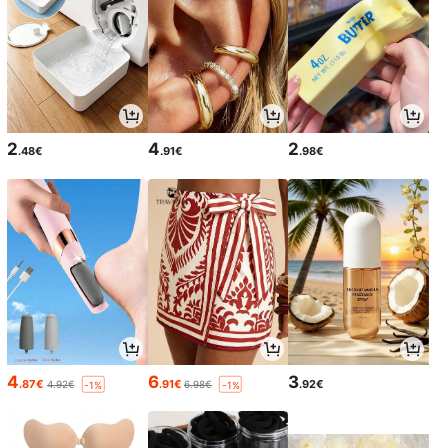
2
4
2
.48€
.91€
.98€
4
6
3
.87€
.91€
.92€
4.92€
6.98€
-1%
-1%