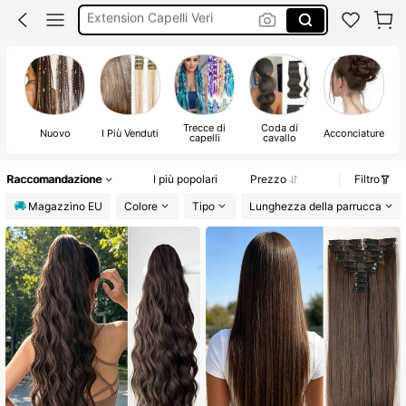
Coda Capelli Veri
Extension Per Treccine
Coda Finta Capelli
Trecce di
Coda di
Nuovo
I Più Venduti
Acconciature
capelli
cavallo
Raccomandazione
I più popolari
Prezzo
Filtro
Magazzino EU
Colore
Tipo
Lunghezza della parrucca