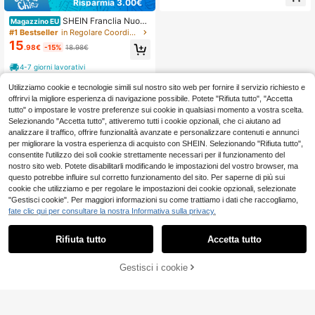
mare, senza maniche, scollo a V
Risparmia 3.00€
SHEIN Franclia Nuovo
Magazzino EU
design minimalista, elegante vestito
#1 Bestseller
in Regolare Coordinati di maglioni da donna
aderente con scollo a onda cava, c
15
.98€
-15%
18.98€
he trasmette una sensazione di vac
anza estiva, set di due pezzi con gil
4-7 giorni lavorativi
et smanicato a contrasto, adatto pe
r la primavera/estate
Utilizziamo cookie e tecnologie simili sul nostro sito web per fornire il servizio richiesto e
offrirvi la migliore esperienza di navigazione possibile. Potete "Rifiuta tutto", "Accetta
tutto" o impostare le vostre preferenze sui cookie in qualsiasi momento a vostra scelta.
Selezionando "Accetta tutto", attiveremo tutti i cookie opzionali, che ci aiutano ad
analizzare il traffico, offrire funzionalità avanzate e personalizzare contenuti e annunci
per migliorare la vostra esperienza di acquisto con SHEIN. Selezionando "Rifiuta tutto",
consentite l'utilizzo dei soli cookie strettamente necessari per il funzionamento del
nostro sito web. Potete disabilitarli modificando le impostazioni del vostro browser, ma
questo potrebbe influire sul corretto funzionamento del sito. Per saperne di più sui
cookie che utilizziamo e per regolare le impostazioni dei cookie opzionali, selezionate
"Gestisci cookie". Per maggiori informazioni su come trattiamo i dati che raccogliamo,
fate clic qui per consultare la nostra Informativa sulla privacy.
Rifiuta tutto
Accetta tutto
Gestisci i cookie
AGGIUNGI AL CARRELLO