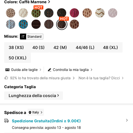
stume per spiaggia, abito copricostume per bikini, a
Colore: Caffè Marrone
bito copricostume per costume da bagno, copricost
ume per spiaggia per donna, abito copricostume pe
r costume da bagno, abbigliamento donna codice Z
65c7, abiti avvolgenti in sconto per donna, top e blu
se da donna
Misure
:
IT
Standard
38
(XS)
40
(S)
42
(M)
44/46
(L)
48
(XL)
50
(XXL)
Guida alle taglie
Controlla la mia taglia
92%
lo ha trovato della misura giusta
Non è la tua taglia? Dicci
Categoria Taglia
Lunghezza della coscia
Spedisce a
Italy
Spedizione Gratuita(Ordini ≥ 9.00€)
Consegna prevista:
agosto 13 - agosto 18