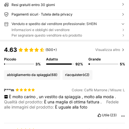
Resi gratuiti entro 30 giorni
Pagamenti sicuri · Tutela della privacy
Venduto e spedito dal venditore professionale: SHEIN
Informazioni e obblighi del venditore
Per segnalare questo venditore e/o prodotto
4.63
(500+)
Visualizza altro
Piccolo
Adatto
Grande
3%
92%
5%
abbigliamento da spiaggia
(68)
riacquisterò
(2)
l***m
Colore: Caffè Marrone / Misure: L
È
molto
carino
,
un
vestito
da
spiaggia
,
molto
alla
moda
.
Qualità del prodotto:
È
una
maglia
di
ottima
fattura
.
Fedele
alle immagini del prodotto:
È
uguale
alla
foto
Utile
(23)