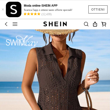
Moda online-SHEIN APP
×
OTTIENI
Scarica l'app e ottieni tante offerte speciali!
(12,439)