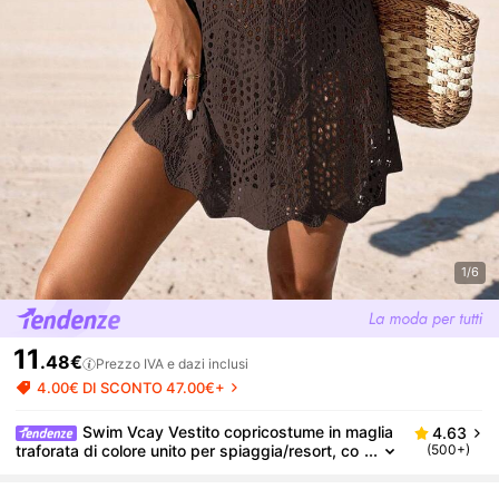
1/6
11
.48€
Prezzo IVA e dazi inclusi
4.00€ DI SCONTO 47.00€+
Swim Vcay Vestito copricostume in maglia
4.63
traforata di colore unito per spiaggia/resort, co
(500+)
pricostume all'uncinetto sexy per donna, abito
copricostume per costume da bagno, abito coprico