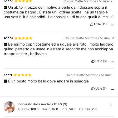
b***n
Colore: Caffè Marrone / Misure: XL
Un
abito
in
pizzo
con
motivo
a
perle
da
indossare
sopra
il
costume
da
bagno
.
È
stata
un
'
ottima
scelta
;
ha
un
taglio
e
una
vestibilit
à
splendidi
.
Lo
consiglio
:
di
buona
qualit
à,
molto
elegante
e
pratico
.
Lo
user
ò
moltissimo
.
Ho
ordinato
una
taglia
Utile
(11)
in
pi
ù
perch
é
mi
piace
comodo
e
si
restringer
à
un
po
'
con
il
lavaggio
.
Splendido
,
anche
meglio
di
quanto
mi
aspettassi
.
Spedizione
e
consegna
veloci
e
imballaggio
perfetto
.
A***a
Colore: Caffè Marrone / Misure: M
Bellissimo
copri
costume
ed
è
uguale
alle
foto
,
molto
leggero
quindi
perfetto
da
usare
in
estate
e
secondo
me
non
acchiappa
troppo
calore
,
bellissimo
Utile
(8)
c***f
Colore: Caffè Marrone / Misure: L
È
un
posto
molto
bello
dove
andare
in
spiaggia
Utile
(7)
Indossato dalla modella:
IT 40 (S)
Altezza:
168.0
Busto:
87.0
Vita:
59.0
Fianchi:
91.0