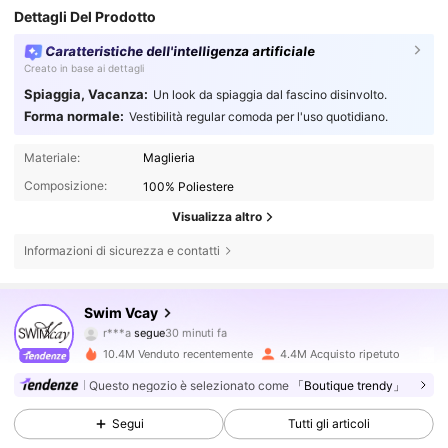
Dettagli Del Prodotto
Caratteristiche dell'intelligenza artificiale
Creato in base ai dettagli
Spiaggia, Vacanza:
Un look da spiaggia dal fascino disinvolto.
Forma normale:
Vestibilità regular comoda per l'uso quotidiano.
Materiale:
Maglieria
Composizione:
100% Poliestere
Visualizza altro
Informazioni di sicurezza e contatti
600K Follower
4.83
Swim Vcay
n***4
sta navigando
600K Follower
4.83
10.4M Venduto recentemente
4.4M Acquisto ripetuto
Questo negozio è selezionato come
「Boutique trendy」
600K Follower
4.83
Segui
Tutti gli articoli