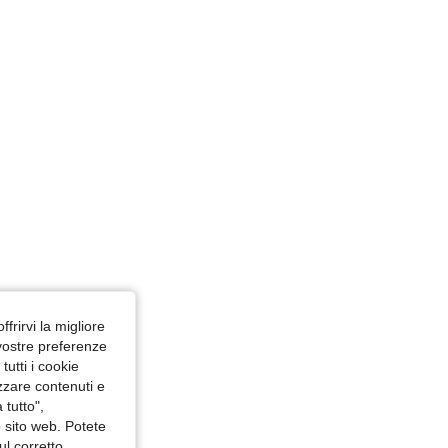
ffrirvi la migliore
 vostre preferenze
utti i cookie
izzare contenuti e
 tutto",
o sito web. Potete
ul corretto