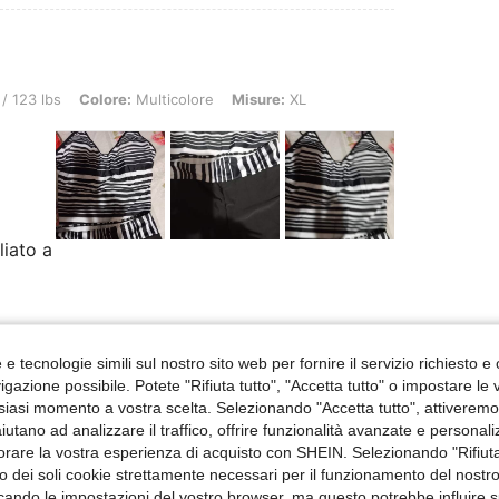
Colore: Multicolore, Misure: XL
/ 123 lbs
Colore:
Multicolore
Misure:
XL
iato a
Utile (0)
e tecnologie simili sul nostro sito web per fornire il servizio richiesto e o
gazione possibile. Potete "Rifiuta tutto", "Accetta tutto" o impostare le
siasi momento a vostra scelta. Selezionando "Accetta tutto", attiveremo t
aiutano ad analizzare il traffico, offrire funzionalità avanzate e personal
orare la vostra esperienza di acquisto con SHEIN. Selezionando "Rifiuta
zzo dei soli cookie strettamente necessari per il funzionamento del nostr
olore: Multicolore, Misure: M
/ 121 lbs
Colore:
Multicolore
Misure:
M
ficando le impostazioni del vostro browser, ma questo potrebbe influire s