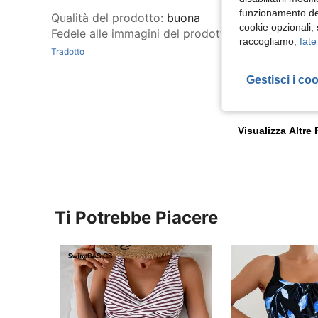
funzionamento del
Qualità del prodotto
:
buona
cookie opzionali,
Fedele alle immagini del prodotto
:
sì
raccogliamo,
fate
Tradotto
Gestisci i co
Visualizza Altre
Ti Potrebbe Piacere