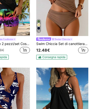
13
im Lushoire
Swim Chiccia
Swim Lushoire 2 pezzi/set Costume da bagno donna, top canotta e pantaloncini a stampa gradiente di albero di cocco, estivo
Swim Chiccia Set di canottiera e pantaloncini da donna per vacanze al mare, colore unito, decorato con anelli metallici, con arricciature incrociate, sexy
12.48€
48€
apida
Consegna rapida