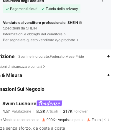
Sicurezza negli acquisti
Pagamenti sicuri
Tutela della privacy
Venduto dal venditore professionale: SHEIN
Spedizioni da SHEIN
Informazioni e obblighi del venditore
Per segnalare questo venditore e/o prodotto
izione
Spalline incrociate,Foderato,Mese Pride
ioni di sicurezza e contatti
4.81
8.3K
317K
a & Misura
mazioni Sul Negozio
4.81
8.3K
317K
Swim Lushoire
4.81
8.3K
317K
Valutazione
Articoli
Follower
2***o
pagato
1 giorno fa
+ Venduto recentemente
999K+ Acquisto ripetuto
Follower in crescita del 
4.81
8.3K
317K
za senza sforzo, da costa a costa