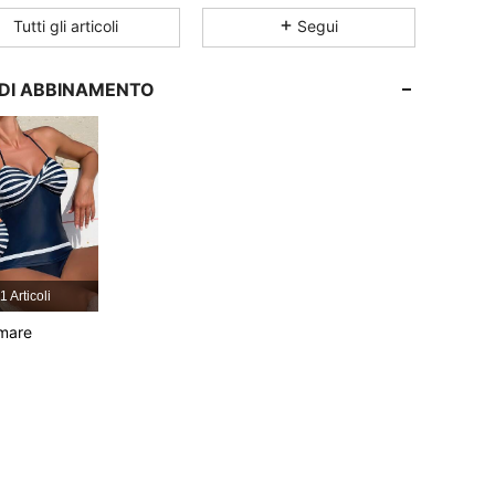
Tutti gli articoli
Segui
4.81
8.3K
317K
I DI ABBINAMENTO
4.81
8.3K
317K
4.81
8.3K
317K
4.81
8.3K
317K
colore, Misure: XL
1 Articoli
4.81
8.3K
317K
mare
4.81
8.3K
317K