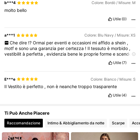
b***4
Colore: Bordò / Misure: M
molto
bello
Utile
(0)
95K Follower
4.79
a***1
Colore: Blu Navy / Misure: XS
95K Follower
4.79
Che
dire
!?
Ormai
per
eventi
e
occasioni
mi
affido
a
shein
,
motf
e
sono
una
garanzia
per
certezza
!
Il
tessuto
è
morbido
,
vestibilit
à
perfetta
,
evidenzia
bene
le
proprie
forme
e
scende
benissimo
,
avvolgendo
l
’
intero
corpo
!!!!!!!
Un
gran
figurone
95K Follower
4.79
Utile
(7)
pagato
semplicemente
38
€
scontato
.
L
’
intero
outfit
a
un
matrimonio
era
shein
dall
’
abito
alla
stola
agli
orecchini
,
alle
scarpe
,
pochette
,
orologi
motf
!
Direi
perfetti
in
ogni
cosa
.
Ho
E***e
Colore: Bianco / Misure: S
voluto
solo
accorciare
un
po
’
l
’
abito
perch
é
molto
lungo
per
95K Follower
4.79
Il
Vestito
è
perfetto
,
non
è
neanche
troppo
trasparente
me
,
ed
è
stato
un
ottimo
acquisto
!!!
Senza
dubbio
ricomprer
ò.
Adoro
shein
e
ci
ò
che
offre
e
per
eventi
importanti
e
per
la
Utile
(4)
quotidianit
à.
💙💙💙💙💙💙💙💙💙💙💙💙💙💙💙💙💙💙💙💙💙💙💙
💙💙💙💙💙💙💙💙💙💙💙💙💙💙💙💙💙💙💙💙💙💙💙💙💙💙💙💙💙
💙💙💙💙💙💙💙💙💙💙💙💙💙💙💙💙💙💙💙💙💙💙💙🩵🩵🩵🩵🩵🩵
Ti Può Anche Piacere
🩵🩵🩵🩵🩵🩵🩵🩵🩵🩵🩵🩵🩵🩵🩵🩵🩵🩵🩵🩵🩵🩵🩵🩵🩵🩵🩵🩵🩵
🩵🩵🩵🩵🩵🩵🩵🩵🩵🩵🩵🩵🩵🩵🩵🩵🩵
Raccomandazione
Intimo & Abbigliamento da notte
Scarpe
Acce
✨✨✨✨✨✨✨✨✨✨✨✨✨✨✨✨✨✨✨✨✨✨✨✨✨✨✨✨✨✨✨✨✨✨
✨✨🩵💙🩵💙🩵💙🩵💙🩵💙🩵💙🩵💙🩵💙🩵💙🩵💙🩵💙🩵💙🩵💙🩵💙
🩵💙🩵💙🩵💙🩵💙🩵💙🩵?