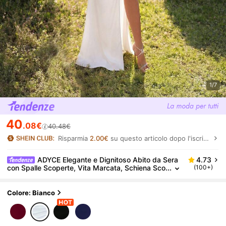
1/7
40
.08€
40.48€
Risparmia
2.00€
su questo articolo dopo l'iscrizione.
ADYCE Elegante e Dignitoso Abito da Sera
4.73
con Spalle Scoperte, Vita Marcata, Schiena Sco
(100+)
perta, Spacco Alto, Aderente con Strascico, Abi
to da Damigella, Abito da Invitata al Matrimonio, Fes
ta Estiva, Formale Autunnale
Colore: Bianco