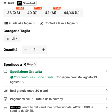
Misure
:
IT
Standard
18 left
23 left
21 left
38
(XS)
40
(S)
42
(M)
44/46
(L)
Guida alle taglie
Controlla la mia taglia
Categoria Taglia
midi
Quantità:
Spedisce a
Italy
Spedizione Gratuita
200 punto, se ci sono ritardi
Consegna prevista:
agosto 13 -
agosto 18
Resi gratuiti entro 30 giorni
Pagamenti sicuri · Tutela della privacy
Venduto dal venditore professionale: ADYCE GIRL e
Mercato
spedito da SHEIN