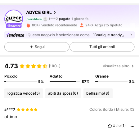
ADYCE GIRL
95K Follower
4.79
f***2
pagato
1 giorno fa
Venditore
80K+ Venduto recentemente
24K+ Acquisto ripetuto
95K Follower
4.79
Questo negozio è selezionato come
「Boutique trendy」
Segui
Tutti gli articoli
95K Follower
4.79
4.73
(100+)
Visualizza altro
95K Follower
4.79
Piccolo
Adatto
Grande
5%
87%
8%
logistica veloce
(5)
abiti da sposa
(6)
bellissimo
(8)
95K Follower
4.79
a***7
Colore: Bordò / Misure: XS
ottimo
95K Follower
4.79
Utile
(1)
95K Follower
4.79