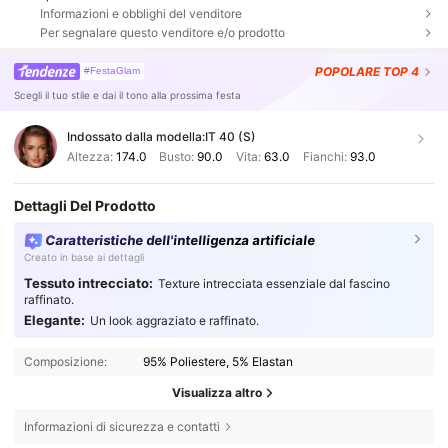
Informazioni e obblighi del venditore
Per segnalare questo venditore e/o prodotto
POPOLARE
TOP 4
#FestaGlam
Scegli il tuo stile e dai il tono alla prossima festa
Indossato dalla modella:
IT 40 (S)
Altezza:
174.0
Busto:
90.0
Vita:
63.0
Fianchi:
93.0
Dettagli Del Prodotto
Caratteristiche dell'intelligenza artificiale
Creato in base ai dettagli
Tessuto intrecciato:
Texture intrecciata essenziale dal fascino
raffinato.
Elegante:
Un look aggraziato e raffinato.
Composizione:
95% Poliestere, 5% Elastan
Visualizza altro
Informazioni di sicurezza e contatti