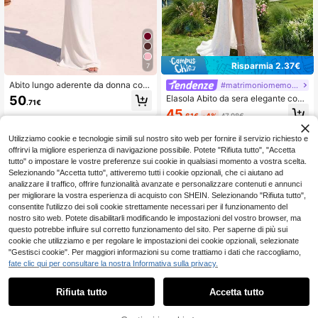
Risparmia 2.37€
7
Abito lungo aderente da donna con
#matrimoniomemorabile
spalline sottili, abito in raso plissetta
50
Elasola Abito da sera elegante con
.71€
to estivo, abito elegante da cocktail
spalle scoperte, spacco e paillettes
45
per feste di compleanno con fiocco
.61€
-4%
47.98€
per cocktail festa e ballo, con lungo
sulla schiena, colore nero
nastro in raso, abito formale da ospi
te di matrimonio con paillettes bian
Utilizziamo cookie e tecnologie simili sul nostro sito web per fornire il servizio richiesto e
che lucide, adatto per cerimonia di l
offrirvi la migliore esperienza di navigazione possibile. Potete "Rifiuta tutto", "Accetta
aurea, festa serale e altre occasion
tutto" o impostare le vostre preferenze sui cookie in qualsiasi momento a vostra scelta.
i, elegante abito bianco con paillett
Selezionando "Accetta tutto", attiveremo tutti i cookie opzionali, che ci aiutano ad
es, abito da Capodanno
analizzare il traffico, offrire funzionalità avanzate e personalizzare contenuti e annunci
per migliorare la vostra esperienza di acquisto con SHEIN. Selezionando "Rifiuta tutto",
consentite l'utilizzo dei soli cookie strettamente necessari per il funzionamento del
nostro sito web. Potete disabilitarli modificando le impostazioni del vostro browser, ma
questo potrebbe influire sul corretto funzionamento del sito. Per saperne di più sui
cookie che utilizziamo e per regolare le impostazioni dei cookie opzionali, selezionate
"Gestisci cookie". Per maggiori informazioni su come trattiamo i dati che raccogliamo,
fate clic qui per consultare la nostra Informativa sulla privacy.
Rifiuta tutto
Accetta tutto