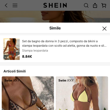
Simile
Set da bagno da donna in 3 pezzi, composto da bikini a
stampa leopardata con scollo ad aletta, gonna da nuoto e slip
bikini con laccetti, adatto per vacanze, spiaggia, nuoto e altre
Stampa leopardata
occasioni
8.84€
Articoli Simili