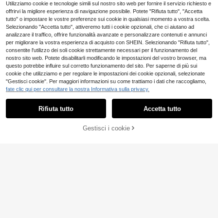
ze estive, appuntamenti, feste, festi
Utilizziamo cookie e tecnologie simili sul nostro sito web per fornire il servizio richiesto e
val musicali, catena realizzata a ma
offrirvi la migliore esperienza di navigazione possibile. Potete "Rifiuta tutto", "Accetta
no tagliata per sezioni, numero di se
tutto" o impostare le vostre preferenze sui cookie in qualsiasi momento a vostra scelta.
zioni incerto
Selezionando "Accetta tutto", attiveremo tutti i cookie opzionali, che ci aiutano ad
analizzare il traffico, offrire funzionalità avanzate e personalizzare contenuti e annunci
per migliorare la vostra esperienza di acquisto con SHEIN. Selezionando "Rifiuta tutto",
consentite l'utilizzo dei soli cookie strettamente necessari per il funzionamento del
nostro sito web. Potete disabilitarli modificando le impostazioni del vostro browser, ma
questo potrebbe influire sul corretto funzionamento del sito. Per saperne di più sui
cookie che utilizziamo e per regolare le impostazioni dei cookie opzionali, selezionate
4
"Gestisci cookie". Per maggiori informazioni su come trattiamo i dati che raccogliamo,
6
Set bikini elegante da donna con al
fate clic qui per consultare la nostra Informativa sulla privacy.
Mostra articoli simili in magazzino
Vedi Tutto
ta elasticità, spalline sottili, schiena
8
Swim Chiccia
.96€
-3%
9.31€
scoperta, fibbia, bicolore, marrone,
Swim Chiccia Bikini elegante da do
per vacanze, spiaggia, estate, resor
Rifiuta tutto
Accetta tutto
Ci dispiace, questo prodotto è esaurito
nna per spiaggia e festival musicali
t wear
23 left
estivi, con una spalla, in tessuto ma
6
Gestisci i cookie
rrone lucido e decorato con perline
ESAURITO
.98€
21
#FestaGlam
Tropiscape 1 Cappello di paglia intr
#romanzoinriviera
ecciato traforato da donna in stile b
8
3 pezzi/Set Cavigliera con ciondolo
.48€
oho beige, con design da cowboy o
a forma di stella marina e conchigli
4
ccidentale, protettivo dai raggi solar
.93€
-1%
4.98€
a, nappe di perle finte bianche, colo
i, traspirante e antivento, adatto per
re oro, multistrato, gioiello per piedi
vacanze in spiaggia e uso quotidian
da donna, adatto per uso quotidiano
o in estate
e vacanze, regalo per le feste