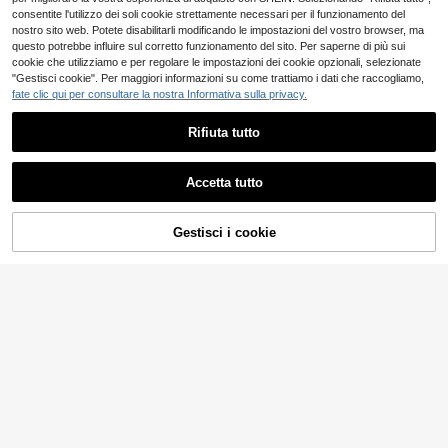
consentite l'utilizzo dei soli cookie strettamente necessari per il funzionamento del
nostro sito web. Potete disabilitarli modificando le impostazioni del vostro browser, ma
questo potrebbe influire sul corretto funzionamento del sito. Per saperne di più sui
cookie che utilizziamo e per regolare le impostazioni dei cookie opzionali, selezionate
"Gestisci cookie". Per maggiori informazioni su come trattiamo i dati che raccogliamo,
fate clic qui per consultare la nostra Informativa sulla privacy.
Rifiuta tutto
Accetta tutto
Gestisci i cookie
AGGIUNGI AL CARRELLO
7
LUVLETTE
LUVLETTE Set di pantaloni pigiama
EURMUSE
18
in cotone bianco a righe da donna p
EURMUSE 2 pezzi Set
.79€
Magazzino EU
er Ognissanti - Abbigliamento da no
12
di abbigliamento da casa con top a
.15€
tte morbido con colori a contrasto, c
maniche lunghe e collo rotondo e p
omodo abbigliamento da casa, linge
antaloni in maglia a costine, comod
4-7 giorni lavorativi
rie per la stagione del ritorno a scuo
o e rilassante
la, utilizzabile come abbigliamento
esterno