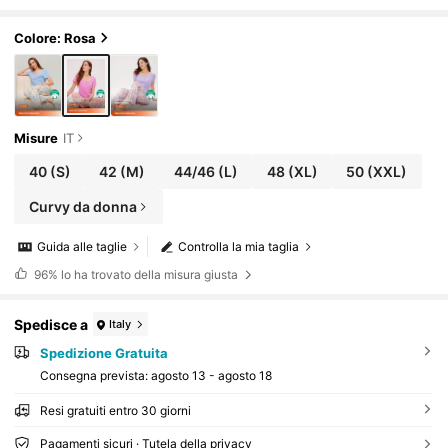
ntaloni Capri fantasia, loungewear arioso da do
nna, completo due pezzi da casa e da esterno
Colore: Rosa
Misure
IT
40
(S)
42
(M)
44/46
(L)
48
(XL)
50
(XXL)
Curvy da donna
Guida alle taglie
Controlla la mia taglia
96%
lo ha trovato della misura giusta
Spedisce a
Italy
Spedizione Gratuita
Consegna prevista:
agosto 13 - agosto 18
Resi gratuiti entro 30 giorni
Pagamenti sicuri · Tutela della privacy