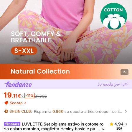
1/7
19
.11€
-11%
21.66€
Sconto
Risparmia
0.96€
su questo articolo dopo l'iscrizione.
LUVLETTE Set pigiama estivo in cotone ro
4.94
sa chiaro morbido, maglietta Henley basic e pa
(95)