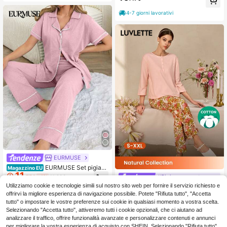
pa floreale e tasche, da indossare a
con cuore e slogan, t-shirt a manich
nche come abbigliamento da estern
e corte e pantaloni
4-7 giorni lavorativi
o, intimo da sposa con grafica
EURMUSE
EURMUSE Set pigiam
Magazzino EU
11
a da donna con maniche corte e pa
#Pigiama con stampa floreale
.75€
-1%
11.93€
ntalone lungo, con dettagli di lacci
Utilizziamo cookie e tecnologie simili sul nostro sito web per fornire il servizio richiesto e
LUVLETTE Set pigiama da donna in
4-7 giorni lavorativi
17
cotone morbido composto da 2 pez
offrirvi la migliore esperienza di navigazione possibile. Potete "Rifiuta tutto", "Accetta
.48€
-5%
18.48€
zi con maglia a maniche lunghe e p
tutto" o impostare le vostre preferenze sui cookie in qualsiasi momento a vostra scelta.
antaloni con stampa floreale, abbigl
Selezionando "Accetta tutto", attiveremo tutti i cookie opzionali, che ci aiutano ad
iamento da casa con tasche, pigiam
analizzare il traffico, offrire funzionalità avanzate e personalizzare contenuti e annunci
a in cotone con grafica
per migliorare la vostra esperienza di acquisto con SHEIN. Selezionando "Rifiuta tutto",