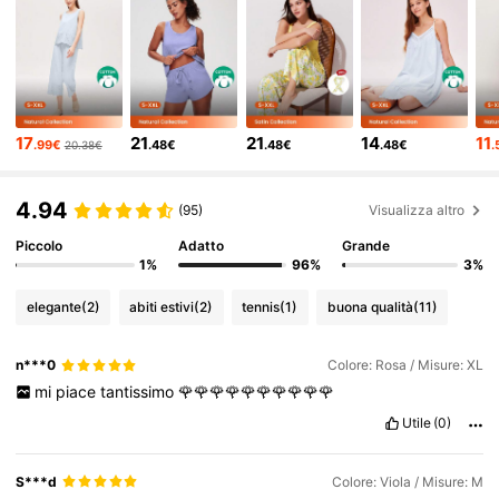
835K Follower
4.87
835K Follower
4.87
17
21
21
14
11
.99€
.48€
.48€
.48€
.
20.38€
835K Follower
4.87
4.94
(95)
Visualizza altro
835K Follower
4.87
Piccolo
Adatto
Grande
1%
96%
3%
835K Follower
4.87
elegante
(2)
abiti estivi
(2)
tennis
(1)
buona qualità
(11)
n***0
Colore: Rosa / Misure: XL
835K Follower
4.87
mi
piace
tantissimo
🌹🌹🌹🌹🌹🌹🌹🌹🌹🌹
Utile
(0)
835K Follower
4.87
S***d
Colore: Viola / Misure: M