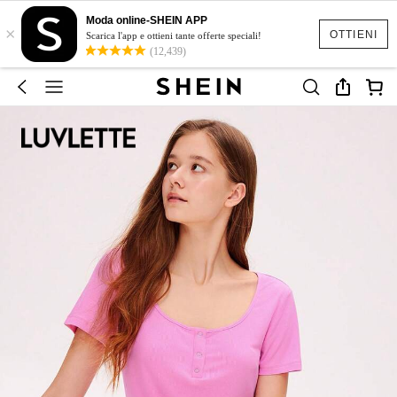
Moda online-SHEIN APP
×
OTTIENI
Scarica l'app e ottieni tante offerte speciali!
(12,439)