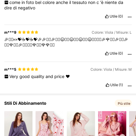
835K Follower
come
in
foto
bel
colore
anche
il
tessuto
non
c
'è
niente
da
4.87
dire
di
negativo
Utile
(0)
835K Follower
4.87
m***9
Colore: Viola / Misure: L
🎉❤️‍🔥🍬💝☕💝☕💝🎉🎉❤️‍🔥🎉❤️‍🔥😉❤️‍🔥😉❤️‍🔥😉❤️‍🔥😉❤️‍🔥❤️‍🔥🎉🌹❤️‍🔥🎉❤️‍🔥🎉
❤️‍🔥🌹❤️‍🔥🎉❤️‍🔥❤️‍🔥🌹❤️‍🔥🌹🌹❤️‍🔥
Utile
(0)
m***5
Colore: Viola / Misure: M
Very
good
quality
and
price
❤️
Utile
(1)
Stili Di Abbinamento
Più stile