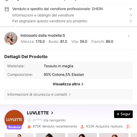
Venduto e spedito dal venditore professionale: SHEIN
Informazioni e obblighi del venditore
Per segnalare questo venditore e/o prodotto
Indossato dalla modella:
S
Altezza:
176.0
Busto:
81.0
Vita:
59.0
Fianchi:
89.0
Dettagli Del Prodotto
Materiale:
Tessuto in maglia
Composizione:
95% Cotone,5% Elastan
Visualizza altro
Informazioni di sicurezza e contatti
835K Follower
4.87
LUVLETTE
Segui
m***r
sta navigando
835K Follower
4.87
870K Venduto recentemente
420K Acquisto ripetuto
Fol