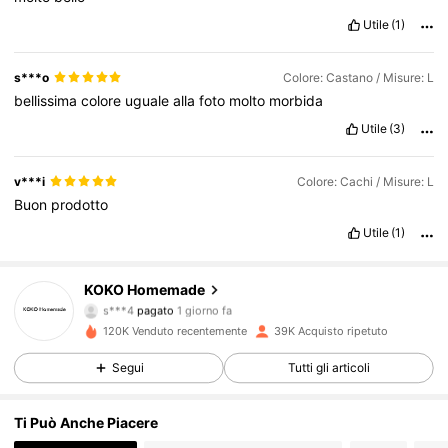
Utile
(1)
s***o
Colore: Castano / Misure: L
bellissima
colore
uguale
alla
foto
molto
morbida
Utile
(3)
v***i
Colore: Cachi / Misure: L
Buon
prodotto
Utile
(1)
9.5K Follower
4.79
KOKO Homemade
s***4
pagato
1 giorno fa
S***s
segue
7 ore fa
120K Venduto recentemente
39K Acquisto ripetuto
9.5K Follower
4.79
Segui
Tutti gli articoli
9.5K Follower
4.79
Ti Può Anche Piacere