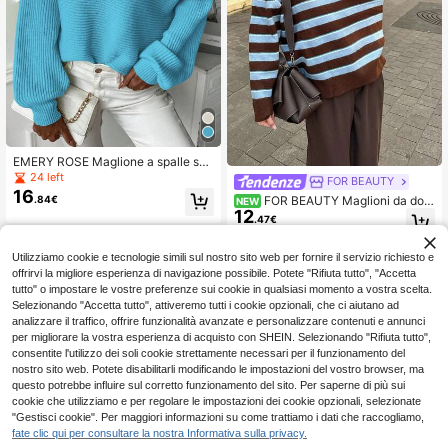
EMERY ROSE Maglione a spalle sco
perte tinta unita, maglioncino a man
24 left
FOR BEAUTY
iche lunghe lavorato a maglia, pullo
16
.84€
FOR BEAUTY Maglioni da don
NEW
ver autunno/inverno
12
na autunno inverno Y2K marrone e
.47€
azzurro a righe maniche lunghe giro
collo oversize maglia pullover top o
utfit ritorno a scuola
Utilizziamo cookie e tecnologie simili sul nostro sito web per fornire il servizio richiesto e
offrirvi la migliore esperienza di navigazione possibile. Potete "Rifiuta tutto", "Accetta
tutto" o impostare le vostre preferenze sui cookie in qualsiasi momento a vostra scelta.
Selezionando "Accetta tutto", attiveremo tutti i cookie opzionali, che ci aiutano ad
analizzare il traffico, offrire funzionalità avanzate e personalizzare contenuti e annunci
per migliorare la vostra esperienza di acquisto con SHEIN. Selezionando "Rifiuta tutto",
consentite l'utilizzo dei soli cookie strettamente necessari per il funzionamento del
nostro sito web. Potete disabilitarli modificando le impostazioni del vostro browser, ma
questo potrebbe influire sul corretto funzionamento del sito. Per saperne di più sui
cookie che utilizziamo e per regolare le impostazioni dei cookie opzionali, selezionate
"Gestisci cookie". Per maggiori informazioni su come trattiamo i dati che raccogliamo,
fate clic qui per consultare la nostra Informativa sulla privacy.