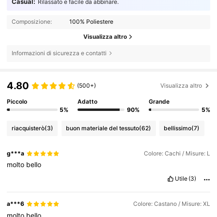
Casual:
Rilassato e facile da abbinare.
Composizione:
100% Poliestere
Visualizza altro
Informazioni di sicurezza e contatti
4.80
(500+)
Visualizza altro
Piccolo
Adatto
Grande
5%
90%
5%
riacquisterò
(3)
buon materiale del tessuto
(62)
bellissimo
(7)
g***a
Colore: Cachi / Misure: L
molto
bello
Utile
(3)
a***6
Colore: Castano / Misure: XL
molto
bello