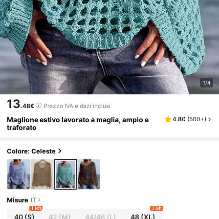
1/4
13
.48€
Prezzo IVA e dazi inclusi
Maglione estivo lavorato a maglia, ampio e
4.80
(
500+
)
traforato
Colore: Celeste
Misure
IT
1 left
1 left
40
(S)
42
(M)
44/46
(L)
48
(XL)