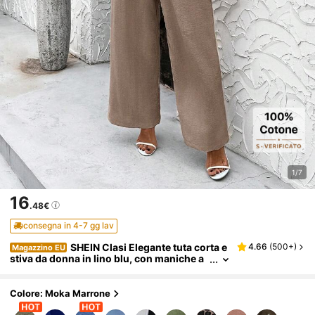
1/7
16
.48€
consegna in 4-7 gg lav
SHEIN Clasi Elegante tuta corta e
4.66
(
500+
)
Magazzino EU
stiva da donna in lino blu, con maniche a
sbuffo e vita annodata, adatta a varie occ
asioni, viaggi quotidiani, uscite, ecc. Outfit m
odesti da donna in 2 pezzi, coordinati casual
Colore: Moka Marrone
e raffinati, adatti a donne di taglia piccola