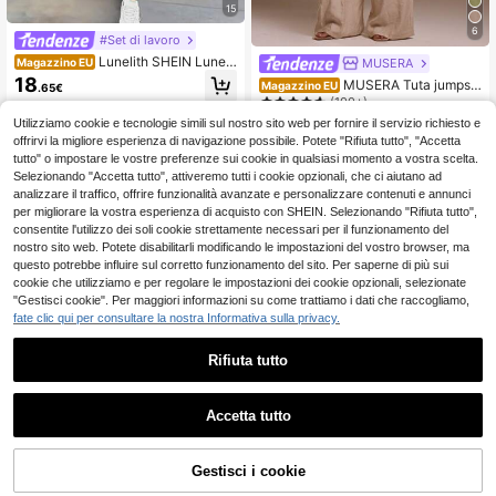
15
6
#Set di lavoro
Lunelith SHEIN Lunes
MUSERA
Magazzino EU
sa Tuta elegante da donna per prim
18
MUSERA Tuta jumpsui
Magazzino EU
.65€
avera/estate, con top ampio con de
t in lino con chiusura lampo, rilassat
(100+)
corazione a bottoni e pantaloni a ga
4-7 giorni lavorativi
a, adatta per l'estate, Ibiza, vacanz
mba affusolata
Utilizziamo cookie e tecnologie simili sul nostro sito web per fornire il servizio richiesto e
27
e, spiaggia sexy, romantica, elegant
.98€
offrirvi la migliore esperienza di navigazione possibile. Potete "Rifiuta tutto", "Accetta
e, occasioni, compleanni, stile boh
4-7 giorni lavorativi
tutto" o impostare le vostre preferenze sui cookie in qualsiasi momento a vostra scelta.
o, feste, primavera, addii al nubilato,
casual
Selezionando "Accetta tutto", attiveremo tutti i cookie opzionali, che ci aiutano ad
analizzare il traffico, offrire funzionalità avanzate e personalizzare contenuti e annunci
per migliorare la vostra esperienza di acquisto con SHEIN. Selezionando "Rifiuta tutto",
consentite l'utilizzo dei soli cookie strettamente necessari per il funzionamento del
nostro sito web. Potete disabilitarli modificando le impostazioni del vostro browser, ma
questo potrebbe influire sul corretto funzionamento del sito. Per saperne di più sui
cookie che utilizziamo e per regolare le impostazioni dei cookie opzionali, selezionate
"Gestisci cookie". Per maggiori informazioni su come trattiamo i dati che raccogliamo,
fate clic qui per consultare la nostra Informativa sulla privacy.
Rifiuta tutto
Accetta tutto
13
Gestisci i cookie
#outfitcasual
COMPRA ORA
AGGIUNGI AL CARRELLO
5
LUMIGAL Salopette d
Magazzino EU