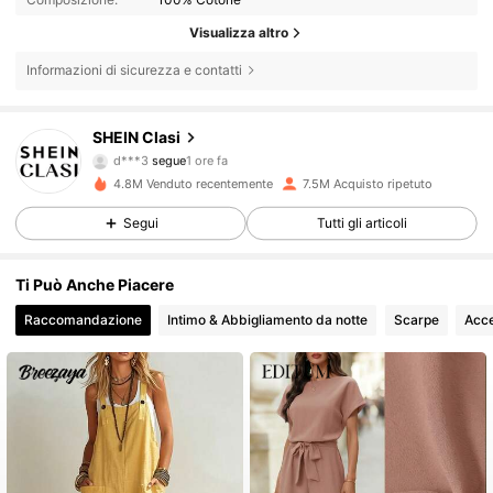
Visualizza altro
Informazioni di sicurezza e contatti
823K Follower
4.84
SHEIN Clasi
d***3
segue
1 ore fa
m***z
sta navigando
4.8M Venduto recentemente
7.5M Acquisto ripetuto
823K Follower
4.84
Segui
Tutti gli articoli
823K Follower
4.84
Ti Può Anche Piacere
Raccomandazione
Intimo & Abbigliamento da notte
Scarpe
Acce
823K Follower
4.84
823K Follower
4.84
823K Follower
4.84