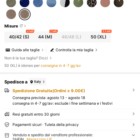
Misure
IT
4 left
2 left
13 left
40/42
(S)
44
(M)
46/48
(L)
50
(XL)
Guida alle taglie
Controlla la mia taglia
Non è la tua taglia? Dicci
50 (XL) è idoneo per
consegna in 4-7 gg lav
Spedisce a
Italy
Spedizione Gratuita(Ordini ≥ 9.00€)
Consegna prevista:
agosto 13 - agosto 18
consegna in 4-7 gg lav: esclude i fine settimana e i festivi
Resi gratuiti entro 30 giorni
Pagamenti sicuri · Tutela della privacy
Venduto e spedito dal venditore professionale:
SHEIN
Magazzino UE