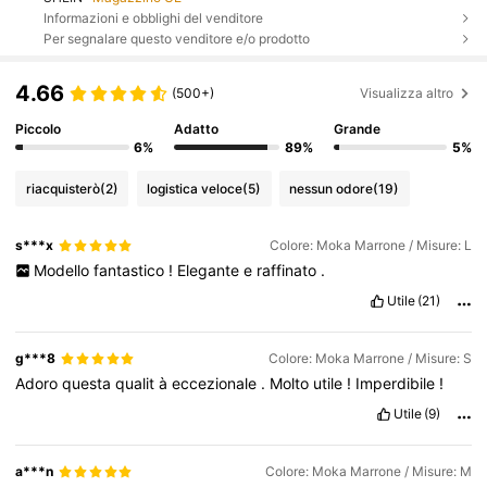
Informazioni e obblighi del venditore
Per segnalare questo venditore e/o prodotto
4.66
(500+)
Visualizza altro
Piccolo
Adatto
Grande
6%
89%
5%
riacquisterò
(2)
logistica veloce
(5)
nessun odore
(19)
s***x
Colore: Moka Marrone / Misure: L
Modello
fantastico
!
Elegante
e
raffinato
.
Utile
(21)
g***8
Colore: Moka Marrone / Misure: S
Adoro
questa
qualit
à
eccezionale
.
Molto
utile
!
Imperdibile
!
Utile
(9)
a***n
Colore: Moka Marrone / Misure: M