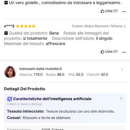
Un
vero
gioiello
,
comodissimo
da
indossare
e
leggerissimo
.
Utile
(7)
c***2
Colore: Moka Marrone / Misure: L
Qualità del prodotto:
Bene
Fedele alle immagini del
prodotto:
si
totalmente
Descrizione dell'odore:
il
singolo
Materiale del tessuto:
affrescare
Utile
(7)
Indossato dalla modella:
S
Altezza:
176.0
Busto:
88.0
Vita:
62.0
Fianchi:
92.0
Dettagli Del Prodotto
Caratteristiche dell'intelligenza artificiale
Creato in base ai dettagli
Tessuto intrecciato:
Texture strutturata con uno stile disinvolto.
Casual:
Rilassato e facile da abbinare.
Composizione:
100% Cotone