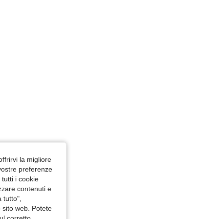
4.82
13K
2.4M
 cm / 39 in, Colore: Giallo, Misure: S
4.82
13K
2.4M
ffrirvi la migliore
 vostre preferenze
utti i cookie
izzare contenuti e
 tutto",
o sito web. Potete
ul corretto