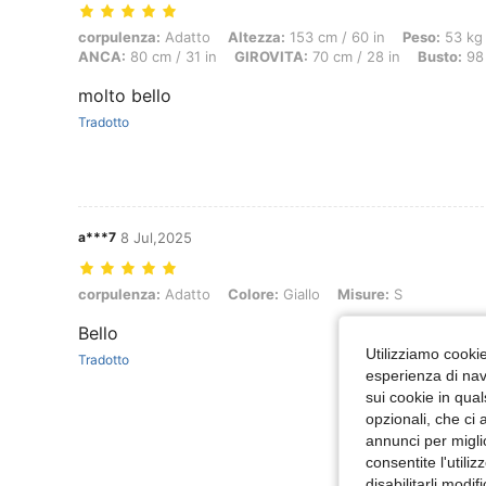
corpulenza: Adatto, Altezza: 153 cm / 60 in, Peso: 53 kg / 117 lbs, F
corpulenza:
Adatto
Altezza:
153 cm / 60 in
Peso:
53 kg 
ANCA:
80 cm / 31 in
GIROVITA:
70 cm / 28 in
Busto:
98 
molto bello
Tradotto
a***7
8 Jul,2025
corpulenza: Adatto, Colore: Giallo, Misure: S
corpulenza:
Adatto
Colore:
Giallo
Misure:
S
Bello
Utilizziamo cookie 
Tradotto
esperienza di navi
sui cookie in qual
opzionali, che ci 
annunci per migli
consentite l'utili
disabilitarli modi