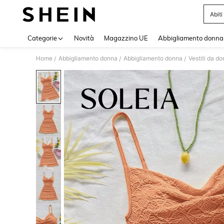
Abiti
Use up 
Categorie
Novità
Magazzino UE
Abbigliamento donna
Home
Abbigliamento donna
Abbigliamento donna
Vestiti da d
/
/
/