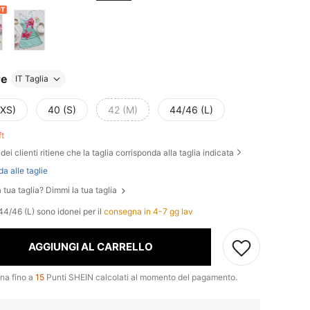
re
IT Taglia
(XS)
40 (S)
42 (M)
44/46 (L)
ft
dei clienti ritiene che la taglia corrisponda alla taglia indicata
da alle taglie
 tua taglia? Dimmi la tua taglia
44/46 (L) sono idonei per il
consegna in 4-7 gg lav
AGGIUNGI AL CARRELLO
na fino a
15
Punti SHEIN calcolati al momento del pagamento.