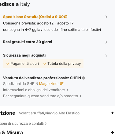
edisce a
Italy
Spedizione Gratuita(Ordini ≥ 9.00€)
Consegna prevista:
agosto 12 - agosto 17
consegna in 4-7 gg lav: esclude i fine settimana e i festivi
Resi gratuiti entro 30 giorni
Sicurezza negli acquisti
Pagamenti sicuri
Tutela della privacy
Venduto dal venditore professionale: SHEIN
Spedizioni da SHEIN
Magazzino UE
Informazioni e obblighi del venditore
Per segnalare questo venditore e/o prodotto
izione
Volant arruffati,viaggio,Alto Elastico
ioni di sicurezza e contatti
4.82
13K
2.4M
a & Misura