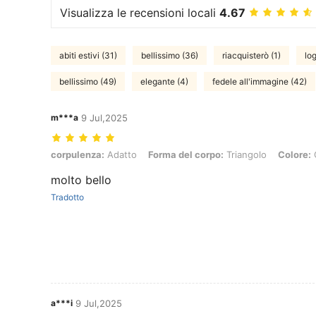
Visualizza le recensioni locali
4.67
abiti estivi (31)
bellissimo (36)
riacquisterò (1)
lo
bellissimo (49)
elegante (4)
fedele all'immagine (42)
m***a
9 Jul,2025
corpulenza: Adatto, Forma del corpo: Triangolo, Colore: Giallo, Misu
corpulenza:
Adatto
Forma del corpo:
Triangolo
Colore:
G
molto bello
Tradotto
a***i
9 Jul,2025