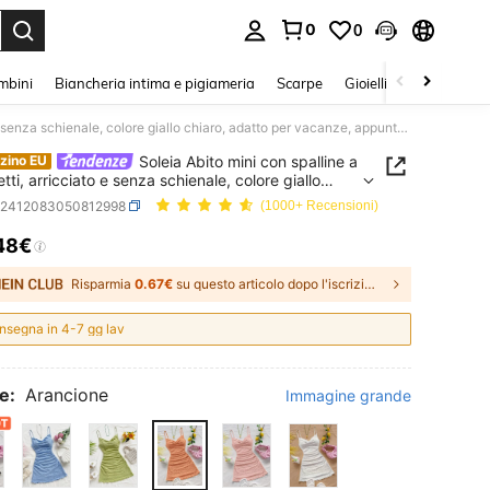
0
0
s Enter to select.
mbini
Biancheria intima e pigiameria
Scarpe
Gioielli E Accessori
Soleia Abito mini con spalline a spaghetti, arricciato e senza schienale, colore giallo chiaro, adatto per vacanze, appuntamenti, San Valentino, pomeriggio del tè, vacanze, festival musicali, stile bohémien
Soleia Abito mini con spalline a
zino EU
ti, arricciato e senza schienale, colore giallo
, adatto per vacanze, appuntamenti, San
z2412083050812998
(1000+ Recensioni)
ino, pomeriggio del tè, vacanze, festival musicali,
bohémien
48€
ICE AND AVAILABILITY
Risparmia
0.67€
su questo articolo dopo l'iscrizione.
nsegna in 4-7 gg lav
e:
Arancione
Immagine grande