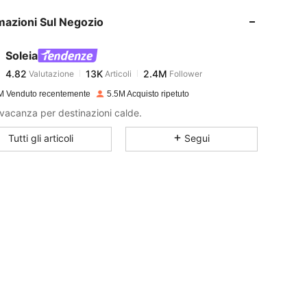
mazioni Sul Negozio
4.82
13K
2.4M
Soleia
4.82
13K
2.4M
Valutazione
Articoli
Follower
s***0
pagato
1 giorno fa
M Venduto recentemente
5.5M Acquisto ripetuto
4.82
13K
2.4M
i vacanza per destinazioni calde.
Tutti gli articoli
Segui
4.82
13K
2.4M
4.82
13K
2.4M
4.82
13K
2.4M
4.82
13K
2.4M