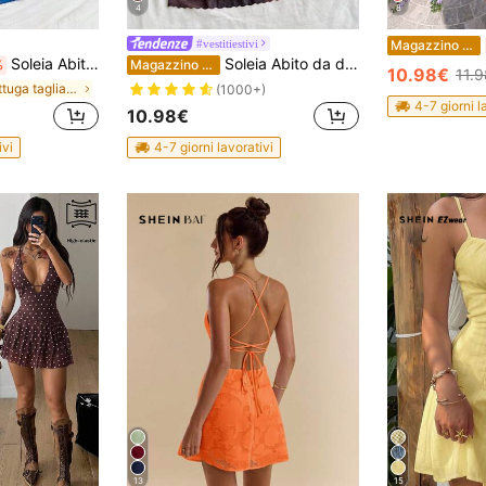
4
8
#vestitiestivi
Magazzino EU
Soleia Abito mini da donna con spalline sottili e scollo drappeggiato, sfumatura blu scuro, stile boho chic ombre, abito estivo da vacanza e spiaggia, outfit per feste notturne e festival musicali
Soleia Abito da donna a scollo drappeggiato con colore sfumato, adatto per vacanze estive in spiaggia e uscite in club. Abito sexy da autunnale color caffè.
%
Magazzino EU
10.98€
11.
in Lattuga tagliata Abiti da donna
(1000+)
4-7 giorni l
10.98€
ivi
4-7 giorni lavorativi
13
15