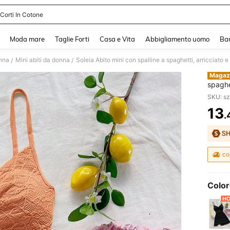
 Corti In Cotone
and down arrow keys to navigate search Recente ricerca and Cerca e Trova. Pres
Moda mare
Taglie Forti
Casa e Vita
Abbigliamento uomo
Ba
onna
Mini abiti da donna
/
/
Magaz
spaghet
chiaro
SKU: s
Valent
13
stile 
.
PR
co
Color