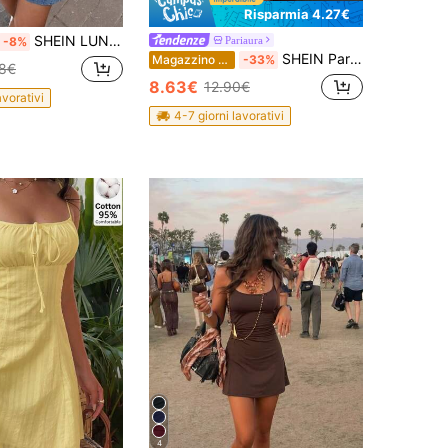
Risparmia 4.27€
SHEIN LUNE Abito mini estivo casual da donna senza maniche con laccetti
Pariaura
-8%
SHEIN PariChic Abito mini a-line da donna con scollo drappeggiato, vita stretta e inserti in pizzo
Magazzino EU
-33%
98€
8.63€
12.90€
avorativi
4-7 giorni lavorativi
4