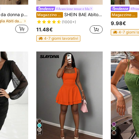
#Arancione tenue e blu
#Prim
Coolane Abito mini da donna primavera/estate per concerti, feste, streetwear Y2K, vacanze, appuntamenti, casual, con pizzo, volant, scollo a V, all'americana e schiena scoperta
SHEIN BAE Abito corto, mini, a-line, texture, con spalline annodate e schiena bassa, color rosa tinta unita, adatto alla primavera/estate per le donne
S
Magazzino EU
Magazzino EU
in Maglia Abiti da donna
(1000+)
9.98€
11.48€
4-7 giorni l
4-7 giorni lavorativi
26