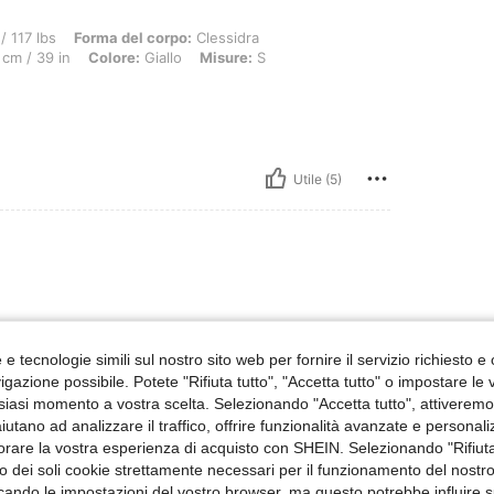
orma del corpo: Clessidra, ANCA: 80 cm / 31 in, GIROVITA: 70 cm / 28 in, Busto: 98
/ 117 lbs
Forma del corpo:
Clessidra
cm / 39 in
Colore:
Giallo
Misure:
S
Utile (5)
e tecnologie simili sul nostro sito web per fornire il servizio richiesto e o
gazione possibile. Potete "Rifiuta tutto", "Accetta tutto" o impostare le
siasi momento a vostra scelta. Selezionando "Accetta tutto", attiveremo t
aiutano ad analizzare il traffico, offrire funzionalità avanzate e personal
orare la vostra esperienza di acquisto con SHEIN. Selezionando "Rifiuta
Utile (2)
zzo dei soli cookie strettamente necessari per il funzionamento del nostr
ficando le impostazioni del vostro browser, ma questo potrebbe influire s