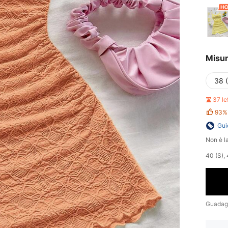
Misu
38 
37 le
93%
Gui
Non è la
40 (S), 
Guadag