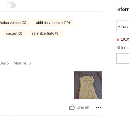
Infor
gistica veloce (3)
abiti da vacanza (10)
casual (3)
stile sbagliato (3)
10.3
Stili d
re: S
iallo
Misure:
S
Utile (6)