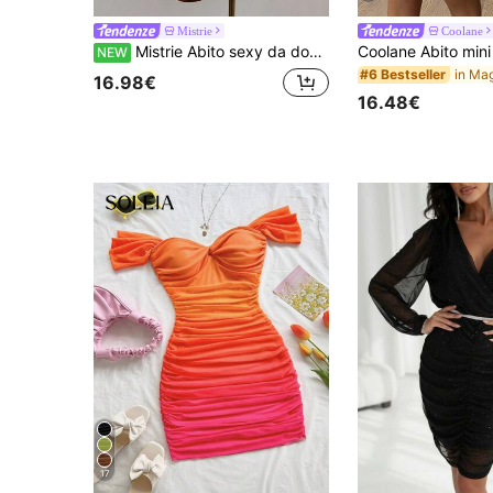
Mistrie
Coolane
Mistrie Abito sexy da donna a quadri plissettato con scollo all'americana per le vacanze
NEW
#6 Bestseller
16.98€
16.48€
17