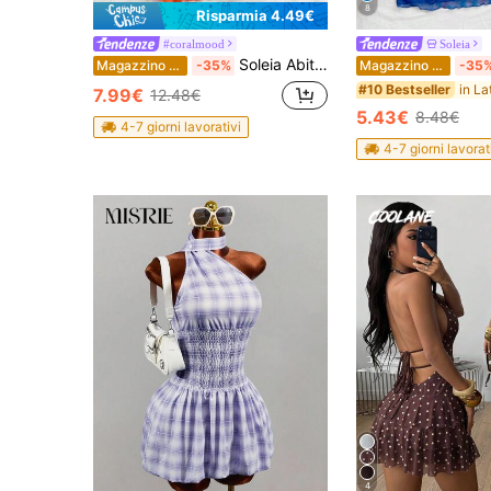
8
Risparmia 4.49€
#coralmood
Soleia
Soleia Abito estivo da donna arancione e rosso, stile anni '70, per serate in discoteca, feste, mini abito con spalline sottili, scollatura profonda, schiena scoperta, coda di pesce, in rete.
Magazzino EU
-35%
Magazzino EU
-35
#10 Bestseller
7.99€
12.48€
5.43€
8.48€
4-7 giorni lavorativi
4-7 giorni lavorat
4