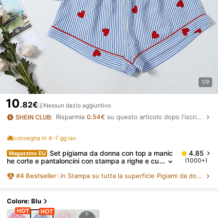
1/9
10
.82€
Nessun dazio aggiuntivo
Risparmia
0.54€
su questo articolo dopo l'iscrizione.
consegna in 4-7 gg lav
Set pigiama da donna con top a manic
4.85
Magazzino EU
he corte e pantaloncini con stampa a righe e cu
(1000+)
ori, colore azzurro chiaro
#
4
Bestseller
in Stampa su tutta la superficie Pigiami da donna
Colore: Blu