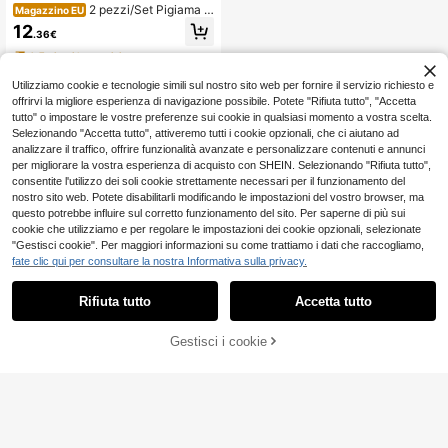
2 pezzi/Set Pigiama d
Magazzino EU
a donna, stampa pittorica, abbiglia
12
.36€
mento da casa da donna, outfit per
vacanze primavera/estate, top a m
4-7 giorni lavorativi
aniche corte con colletto e pantalo
ncini, può essere indossato come a
Utilizziamo cookie e tecnologie simili sul nostro sito web per fornire il servizio richiesto e
bbigliamento esterno
offrirvi la migliore esperienza di navigazione possibile. Potete "Rifiuta tutto", "Accetta
tutto" o impostare le vostre preferenze sui cookie in qualsiasi momento a vostra scelta.
Selezionando "Accetta tutto", attiveremo tutti i cookie opzionali, che ci aiutano ad
analizzare il traffico, offrire funzionalità avanzate e personalizzare contenuti e annunci
per migliorare la vostra esperienza di acquisto con SHEIN. Selezionando "Rifiuta tutto",
consentite l'utilizzo dei soli cookie strettamente necessari per il funzionamento del
nostro sito web. Potete disabilitarli modificando le impostazioni del vostro browser, ma
questo potrebbe influire sul corretto funzionamento del sito. Per saperne di più sui
cookie che utilizziamo e per regolare le impostazioni dei cookie opzionali, selezionate
"Gestisci cookie". Per maggiori informazioni su come trattiamo i dati che raccogliamo,
fate clic qui per consultare la nostra Informativa sulla privacy.
Rifiuta tutto
Accetta tutto
Gestisci i cookie
COMPRA ORA
AGGIUNGI AL CARRELLO