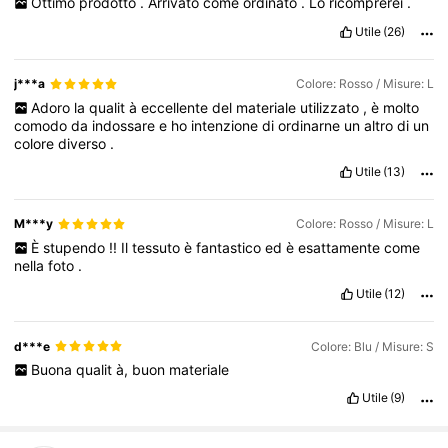
Ottimo
prodotto
.
Arrivato
come
ordinato
.
Lo
ricomprerei
.
Utile
(26)
j***a
Colore: Rosso / Misure: L
Adoro
la
qualit
à
eccellente
del
materiale
utilizzato
,
è
molto
comodo
da
indossare
e
ho
intenzione
di
ordinarne
un
altro
di
un
colore
diverso
.
Utile
(13)
M***y
Colore: Rosso / Misure: L
È
stupendo
!!
Il
tessuto
è
fantastico
ed
è
esattamente
come
nella
foto
.
Utile
(12)
d***e
Colore: Blu / Misure: S
Buona
qualit
à,
buon
materiale
Utile
(9)
30K Follower
4.85