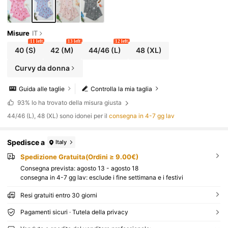
Misure
IT
11 left
13 left
12 left
40
(S)
42
(M)
44/46
(L)
48
(XL)
Curvy da donna
Guida alle taglie
Controlla la mia taglia
93%
lo ha trovato della misura giusta
44/46 (L), 48 (XL) sono idonei per il
consegna in 4-7 gg lav
Spedisce a
Italy
Spedizione Gratuita(Ordini ≥ 9.00€)
Consegna prevista:
agosto 13 - agosto 18
consegna in 4-7 gg lav: esclude i fine settimana e i festivi
Resi gratuiti entro 30 giorni
Pagamenti sicuri · Tutela della privacy