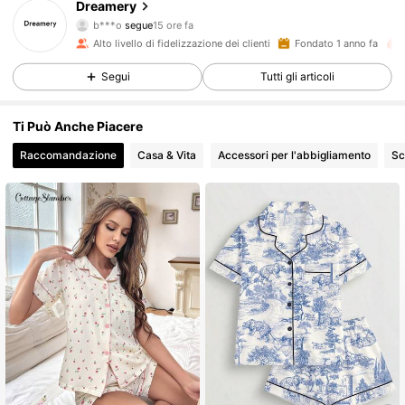
Dreamery
b***o
segue
15 ore fa
b***9
sta navigando
30K Follower
4.85
Alto livello di fidelizzazione dei clienti
Fondato 1 anno fa
Segui
Tutti gli articoli
30K Follower
4.85
Ti Può Anche Piacere
Raccomandazione
Casa & Vita
Accessori per l'abbigliamento
Sc
30K Follower
4.85
30K Follower
4.85
30K Follower
4.85
30K Follower
4.85
30K Follower
4.85