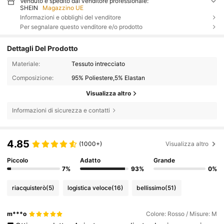
Venduto e spedito dal venditore professionale:
SHEIN
Magazzino UE
Informazioni e obblighi del venditore
Per segnalare questo venditore e/o prodotto
Dettagli Del Prodotto
Materiale:
Tessuto intrecciato
Composizione:
95% Poliestere,5% Elastan
Visualizza altro
Informazioni di sicurezza e contatti
4.85
(1000+)
Visualizza altro
Piccolo
Adatto
Grande
7%
93%
0%
riacquisterò
(5)
logistica veloce
(16)
bellissimo
(51)
m***o
Colore: Rosso / Misure: M