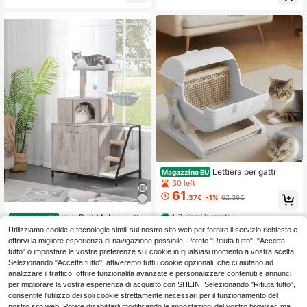
ppi scomparti, utilizzabile come mo
zioso Adatto per Famiglie con Più G
bile TV, mobile per gatti, 140 x 48,3
atti, Capacità Grande e Approfondit
x 48 cm, bianco
a per una Facile Pulizia
Lettiera per gatti
Magazzino EU
30 left
61
.37€
-1%
62.36€
4-7 giorni lavorativi
HaluPeit Mobile Lettie
Magazzino EU
72
ra per Gatti, Cuccia per Gatti 4 in 1
Utilizziamo cookie e tecnologie simili sul nostro sito web per fornire il servizio richiesto e
.18€
Con Grande Piattaforma, Cuccia pe
offrirvi la migliore esperienza di navigazione possibile. Potete "Rifiuta tutto", "Accetta
r Gatti Con Tappetino Antigraffio in
4-7 giorni lavorativi
tutto" o impostare le vostre preferenze sui cookie in qualsiasi momento a vostra scelta.
Sisal, Pali, Scale E Pompon, Cuscini
Selezionando "Accetta tutto", attiveremo tutti i cookie opzionali, che ci aiutano ad
Lavabili
analizzare il traffico, offrire funzionalità avanzate e personalizzare contenuti e annunci
per migliorare la vostra esperienza di acquisto con SHEIN. Selezionando "Rifiuta tutto",
consentite l'utilizzo dei soli cookie strettamente necessari per il funzionamento del
nostro sito web. Potete disabilitarli modificando le impostazioni del vostro browser, ma