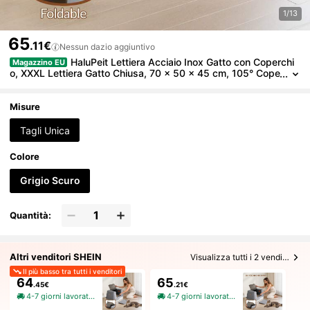
1/13
65
.11€
Nessun dazio aggiuntivo
HaluPeit Lettiera Acciaio Inox Gatto con Coperchi
Magazzino EU
o, XXXL Lettiera Gatto Chiusa, 70 x 50 x 45 cm, 105° Cope
rchio Pieghevole, Include Pedale e Paletta, Facile da Pulire,
Design Modulare, Grigio Scuro
Misure
Tagli Unica
Colore
Grigio Scuro
Quantità:
Altri venditori SHEIN
Visualizza tutti i 2 venditori
Il più basso tra tutti i venditori
64
65
.45€
.21€
4-7 giorni lavorativi
4-7 giorni lavorativi