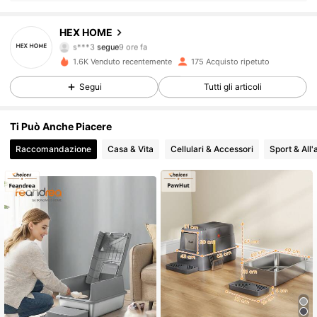
796 Follower
4.85
HEX HOME
s***3
segue
9 ore fa
m***a
sta navigando
796 Follower
4.85
1.6K Venduto recentemente
175 Acquisto ripetuto
Segui
Tutti gli articoli
796 Follower
4.85
Ti Può Anche Piacere
796 Follower
4.85
Raccomandazione
Casa & Vita
Cellulari & Accessori
Sport & All'
796 Follower
4.85
796 Follower
4.85
796 Follower
4.85
796 Follower
4.85
796 Follower
4.85