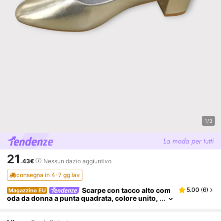
1/3
21
.43€
Nessun dazio aggiuntivo
consegna in 4-7 gg lav
Scarpe con tacco alto com
5.00
(
6
)
Magazzino EU
oda da donna a punta quadrata, colore unito,
adatte per l'ufficio, eleganti tacchi alti