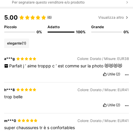
Per segnalare questo venditore e/o prodotto
5.00
(6)
Visualizza altro
Piccolo
Adatto
Grande
0%
100%
0%
elegante
(1)
a***g
Colore: Dorato / Misure: EUR38
Parfait
j
’
aime
troppp
c
’
est
comme
sur
la
photo
😻😻😻😻
Utile
(2)
h***8
Colore: Dorato / Misure: EUR41
trop
belle
Utile
(2)
m***0
Colore: Dorato / Misure: EUR41
super
chaussures
tr
è
s
confortables