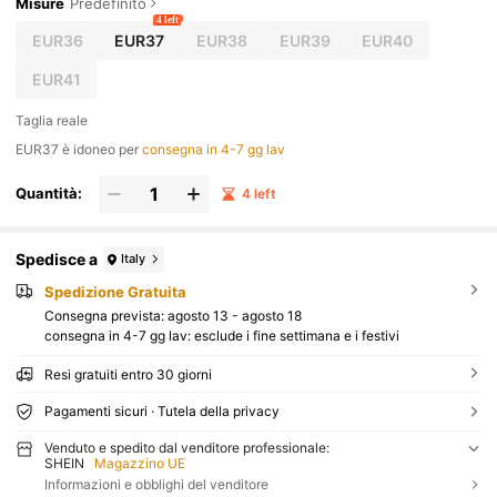
Misure
Predefinito
4 left
EUR36
EUR37
EUR38
EUR39
EUR40
EUR41
Taglia reale
EUR37 è idoneo per
consegna in 4-7 gg lav
Quantità:
4 left
Spedisce a
Italy
Spedizione Gratuita
Consegna prevista:
agosto 13 - agosto 18
consegna in 4-7 gg lav: esclude i fine settimana e i festivi
Resi gratuiti entro 30 giorni
Pagamenti sicuri · Tutela della privacy
Venduto e spedito dal venditore professionale:
SHEIN
Magazzino UE
Informazioni e obblighi del venditore