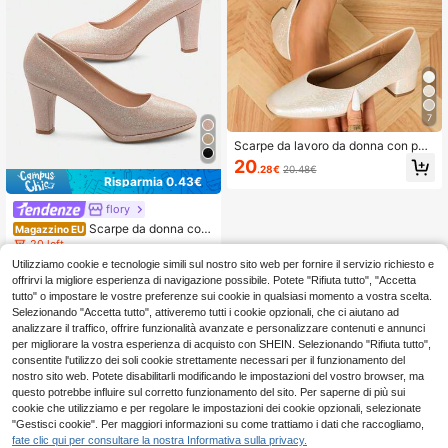
7
Scarpe da lavoro da donna con pun
ta quadrata, tacco comodo e spess
20
.28€
20.48€
o, suola morbida
Risparmia 0.43€
flory
Scarpe da donna com
Magazzino EU
ode e casual alla moda con tacco al
20 left
to e platform
Utilizziamo cookie e tecnologie simili sul nostro sito web per fornire il servizio richiesto e
23
.70€
-1%
24.13€
offrirvi la migliore esperienza di navigazione possibile. Potete "Rifiuta tutto", "Accetta
4-7 giorni lavorativi
tutto" o impostare le vostre preferenze sui cookie in qualsiasi momento a vostra scelta.
Selezionando "Accetta tutto", attiveremo tutti i cookie opzionali, che ci aiutano ad
analizzare il traffico, offrire funzionalità avanzate e personalizzare contenuti e annunci
per migliorare la vostra esperienza di acquisto con SHEIN. Selezionando "Rifiuta tutto",
consentite l'utilizzo dei soli cookie strettamente necessari per il funzionamento del
nostro sito web. Potete disabilitarli modificando le impostazioni del vostro browser, ma
questo potrebbe influire sul corretto funzionamento del sito. Per saperne di più sui
cookie che utilizziamo e per regolare le impostazioni dei cookie opzionali, selezionate
"Gestisci cookie". Per maggiori informazioni su come trattiamo i dati che raccogliamo,
fate clic qui per consultare la nostra Informativa sulla privacy.