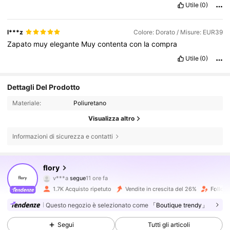
Utile
(0)
l***z
Colore: Dorato / Misure: EUR39
Zapato
muy
elegante
Muy
contenta
con
la
compra
Utile
(0)
Dettagli Del Prodotto
Materiale:
Poliuretano
Visualizza altro
Informazioni di sicurezza e contatti
656 Follower
4.85
flory
v***a
segue
11 ore fa
a***5
sta navigando
656 Follower
4.85
1.7K Acquisto ripetuto
Vendite in crescita del 26%
Followe
Questo negozio è selezionato come
「Boutique trendy」
656 Follower
4.85
Segui
Tutti gli articoli