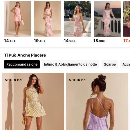
14
19
14
18
17
.48€
.48€
.98€
.98€
.
Ti Può Anche Piacere
Raccomandazione
Intimo & Abbigliamento da notte
Scarpe
Acce