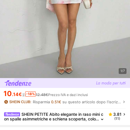
1/7
10
.14€
-18%
12.48€
Prezzo IVA e dazi inclusi
Risparmia
0.51€
su questo articolo dopo l'iscrizione.
SHEIN PETITE Abito elegante in raso mini c
3.81
on spalle asimmetriche e schiena scoperta, colo
(11)
re rosa tinta unita con stampa floreale tie-dye, a
biti lunghi stampati per donne, donne di piccola stat