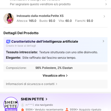
Per segnalare questo venditore e/o prodotto
Indossato dalla modella:
Petite XS
Altezza:
165.0
Busto:
93.0
Vita:
60.0
Fianchi:
93.0
Dettagli Del Prodotto
Caratteristiche dell'intelligenza artificiale
Creato in base ai dettagli
Tessuto intrecciato:
Texture strutturata con uno stile disinvolto.
Elegante:
Stile raffinato dal fascino senza tempo.
Composizione:
98% Poliestere, 2% Elastan
Visualizza altro
Informazioni di sicurezza e contatti
2.3M Follower
4.83
SHEIN PETITE
m***5
sta navigando
2.3M Follower
4.83
999K+ Venduto recentemente
999K+ Acquisto ripetuto