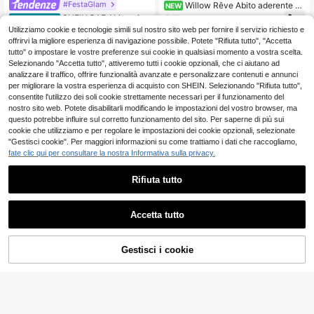
#FestaGlam
Willow Rêve Abito aderente da
NEW
donna beige con stampa floreale ro
25
SHEIN BAE Abito mini
Magazzino EU
.48€
mantica, monospalla e dettaglio co
elegante in raso asimmetrico con sp
Utilizziamo cookie e tecnologie simili sul nostro sito web per fornire il servizio richiesto e
7
n laccio
.67€
-33%
11.53€
alle scoperte e schiena nuda, color
offrirvi la migliore esperienza di navigazione possibile. Potete "Rifiuta tutto", "Accetta
e giallo crema. Abito mini elegante
4-7 giorni lavorativi
tutto" o impostare le vostre preferenze sui cookie in qualsiasi momento a vostra scelta.
con stampa. Abito sexy con schiena
Selezionando "Accetta tutto", attiveremo tutti i cookie opzionali, che ci aiutano ad
nuda in raso giallo. Abito lungo eleg
analizzare il traffico, offrire funzionalità avanzate e personalizzare contenuti e annunci
ante in raso con schiena nuda e lun
ghezza extra. Abito da cerimonia pe
per migliorare la vostra esperienza di acquisto con SHEIN. Selezionando "Rifiuta tutto",
r invitati a matrimoni. Abito lungo da
consentite l'utilizzo dei soli cookie strettamente necessari per il funzionamento del
damigella in raso. Abito elegante da
nostro sito web. Potete disabilitarli modificando le impostazioni del vostro browser, ma
cocktail festa.
questo potrebbe influire sul corretto funzionamento del sito. Per saperne di più sui
cookie che utilizziamo e per regolare le impostazioni dei cookie opzionali, selezionate
"Gestisci cookie". Per maggiori informazioni su come trattiamo i dati che raccogliamo,
fate clic qui per consultare la nostra Informativa sulla privacy.
Rifiuta tutto
Accetta tutto
21
Gestisci i cookie
AGGIUNGI AL CARRELLO
#Elegante estate
14
SHEIN PETITE Elegant
Magazzino EU
e abito mini senza maniche con coll
12
Glamine
.48€
o a fiocco in giallo pallido, adatto pe
Glamine Abito estivo d
Magazzino EU
r feste, appuntamenti, autunno/inve
4-7 giorni lavorativi
a donna a tinta unita con spalle sco
#5 Bestseller
in Giallo Abiti corti da donna
rno e primavera/estate, abiti estivi p
perte, con motivo ricamato traforat
er donne, donne di piccola statura