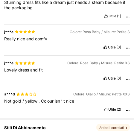
Stunning
dress
fits
like
a
dream
just
needs
a
steam
because
if
2.3M Follower
4.83
the
packaging
Utile
(1)
2.3M Follower
4.83
j***e
Colore: Rosa Baby / Misure: Petite S
Really
nice
and
comfy
2.3M Follower
4.83
Utile
(0)
j***e
Colore: Rosa Baby / Misure: Petite XS
Lovely
dress
and
fit
Utile
(0)
s***d
Colore: Giallo / Misure: Petite XXS
Not
gold
/
yellow
.
Colour
isn
’
t
nice
Utile
(2)
Stili Di Abbinamento
Articoli correlati