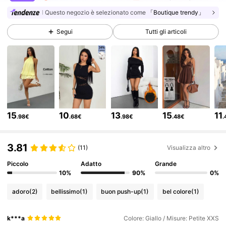
Questo negozio è selezionato come
「Boutique trendy」
2.3M Follower
4.83
Segui
Tutti gli articoli
2.3M Follower
4.83
2.3M Follower
4.83
15
10
13
15
11
.98€
.68€
.98€
.48€
.
2.3M Follower
4.83
3.81
(11)
Visualizza altro
2.3M Follower
4.83
Piccolo
Adatto
Grande
10%
90%
0%
adoro
(2)
bellissimo
(1)
buon push-up
(1)
bel colore
(1)
2.3M Follower
4.83
k***a
Colore: Giallo / Misure: Petite XXS