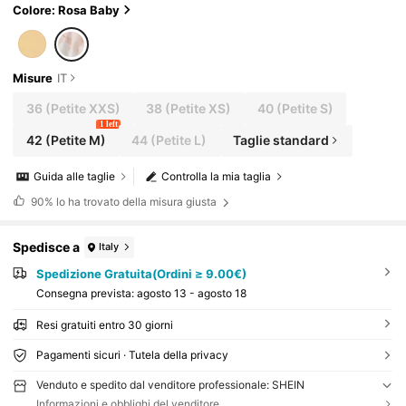
ura, primavera & estate
Colore: Rosa Baby
Misure
IT
36
(Petite XXS)
38
(Petite XS)
40
(Petite S)
1 left
42
(Petite M)
44
(Petite L)
Taglie standard
Guida alle taglie
Controlla la mia taglia
90%
lo ha trovato della misura giusta
Spedisce a
Italy
Spedizione Gratuita(Ordini ≥ 9.00€)
Consegna prevista:
agosto 13 - agosto 18
Resi gratuiti entro 30 giorni
Pagamenti sicuri · Tutela della privacy
Venduto e spedito dal venditore professionale: SHEIN
Informazioni e obblighi del venditore