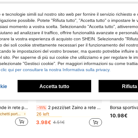
e tecnologie simili sul nostro sito web per fornire il servizio richiesto e o
gazione possibile. Potete "Rifiuta tutto", "Accetta tutto" o impostare le
siasi momento a vostra scelta. Selezionando "Accetta tutto", attiveremo t
aiutano ad analizzare il traffico, offrire funzionalità avanzate e personal
orare la vostra esperienza di acquisto con SHEIN. Selezionando "Rifiuta
zzo dei soli cookie strettamente necessari per il funzionamento del nostr
ficando le impostazioni del vostro browser, ma questo potrebbe influire s
 sito. Per saperne di più sui cookie che utilizziamo e per regolare le i
 selezionate "Gestisci cookie". Per maggiori informazioni su come trattia
 clic qui per consultare la nostra Informativa sulla privacy.
okie
Accetta tutto
Rifiuta
in Zaino leggero da esterno
#9 Bestseller
1 pezzo Borsa grande in rete per riporre giocattoli da spiaggia, borsa organizer portatile per conchiglie da spiaggia, a prova di sabbia e ad asciugatura rapida per bambini
2 pezzi/set Zaino a rete con doppia spallina, disponibile in più colori, borsa da toilette, borsa da spiaggia, zaino da donna, borsa a rete di grande capacità, zaino da viaggio multifunzionale, borsa da spiaggia per accessori, borsa a rete con doppia spallina e conchiglia, adatta per varie occasioni
-11%
26 left
in Sacchetti portaoggetti multiuso
in Zaino leggero da esterno
in Zaino leggero da esterno
#9 Bestseller
#9 Bestseller
10.98€
26 left
26 left
3.98€
4.51€
in Zaino leggero da esterno
#9 Bestseller
26 left