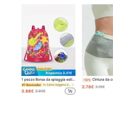
Risparmia 0.01€
1 pezzo Borsa da spiaggia estiva in rete con grande capacità, zaino da viaggio in poliestere con coulisse
Cintura da corsa da donna con tasca nascosta, marsupio in vita traspirant
-12%
in Zaino leggero da esterno
#1 Bestseller
2.78€
3.16€
3.88€
3.89€