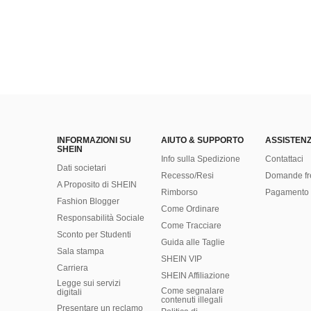
INFORMAZIONI SU
AIUTO & SUPPORTO
ASSISTENZ
SHEIN
Info sulla Spedizione
Contattaci
Dati societari
Recesso/Resi
Domande fr
A Proposito di SHEIN
Rimborso
Pagamento 
Fashion Blogger
Come Ordinare
Responsabilità Sociale
Come Tracciare
Sconto per Studenti
Guida alle Taglie
Sala stampa
SHEIN VIP
Carriera
SHEIN Affiliazione
Legge sui servizi
Come segnalare
digitali
contenuti illegali
Presentare un reclamo