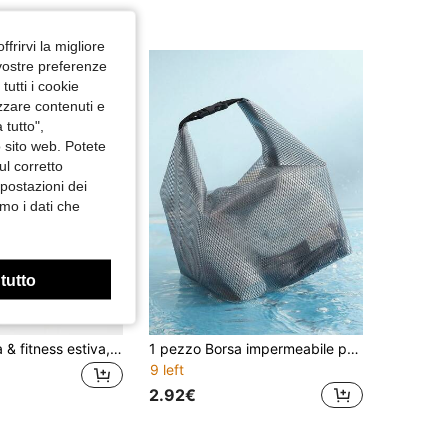
(1000+)
ffrirvi la migliore
 vostre preferenze
utti i cookie
izzare contenuti e
 tutto",
o sito web. Potete
ul corretto
mpostazioni dei
mo i dati che
 tutto
Borsa sportiva & fitness estiva, unisex, con scomparto per scarpe, adatta per scuola, viaggi del fine settimana, pernottamenti, yoga, viaggi in spiaggia
1 pezzo Borsa impermeabile per costume da bagno e asciugamano, borsa in tessuto Oxford con scomparto asciutto e bagnato con cerniera, adatta per viaggi, palestra, spiaggia
9 left
2.92€