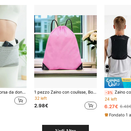
e per contenere il telefono, adatto per corsa, escursionismo, viaggi
1 pezzo Zaino con coulisse, Borsa con coulisse di grande capacità, Borsa da palestra pieghevole, Borsa sportiva con coulisse, Borsa portaoggetti con coulisse, Unisex, Adatto per shopping, fitness, viaggi ed esercizio fisico
Zaino con sacca idrica, zaino leggero con sacca idrica per la corsa, gile
-3%
32 left
24 left
2.98€
6.27€
6.48
Fondato 1 
Vedi Altro