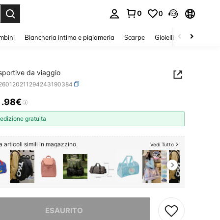
0
0
s Enter to select.
mbini
Biancheria intima e pigiameria
Scarpe
Gioielli E Accessori
sportive da viaggio
t260120211294243190384
1
.98€
ICE AND AVAILABILITY
edizione gratuita
 articoli simili in magazzino
Vedi Tutto
ace, questo prodotto è esaurito
ESAURITO