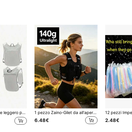
unning con porta cellulare, zaino da ciclismo
1 pezzo Zaino-Gilet da all'aperto, adatto per Corsa, Escursionismo, Ciclismo, Zaino Sportivo Leggero con Portabottiglie
6.48€
2.48€