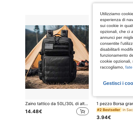
(1000+)
Utilizziamo cookie 
esperienza di navi
sui cookie in qual
opzionali, che ci 
annunci per migli
consentite l'utili
disabilitarli modi
funzionamento del
cookie opzionali,
raccogliamo,
fate
Gestisci i co
Zaino tattico da 50L/30L di alta qualità, grado militare, resistente, zaino da 3 giorni con sistema MOLLE, ultra durevole, adatto per uomo, per avventure all'aperto, escursionismo, campeggio, viaggi
#2 Bestseller
14.48€
3.94€