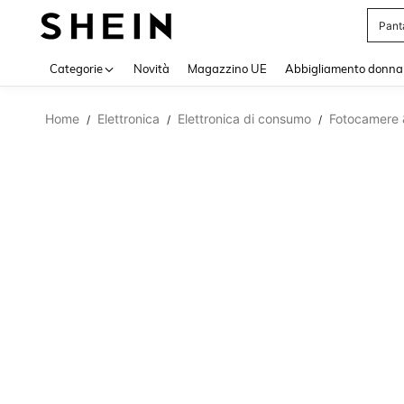
Pant
Use up 
Categorie
Novità
Magazzino UE
Abbigliamento donna
Home
Elettronica
Elettronica di consumo
Fotocamere 
/
/
/