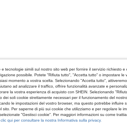
e tecnologie simili sul nostro sito web per fornire il servizio richiesto e o
gazione possibile. Potete "Rifiuta tutto", "Accetta tutto" o impostare le
siasi momento a vostra scelta. Selezionando "Accetta tutto", attiveremo t
aiutano ad analizzare il traffico, offrire funzionalità avanzate e personal
orare la vostra esperienza di acquisto con SHEIN. Selezionando "Rifiuta
zzo dei soli cookie strettamente necessari per il funzionamento del nostr
ficando le impostazioni del vostro browser, ma questo potrebbe influire s
 sito. Per saperne di più sui cookie che utilizziamo e per regolare le i
 selezionate "Gestisci cookie". Per maggiori informazioni su come trattia
 clic qui per consultare la nostra Informativa sulla privacy.