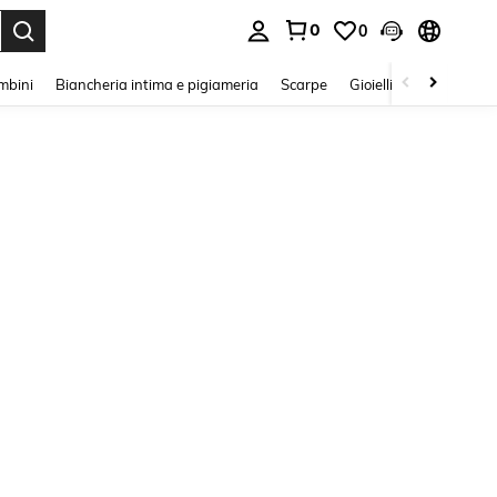
0
0
s Enter to select.
mbini
Biancheria intima e pigiameria
Scarpe
Gioielli E Accessori