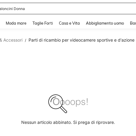
aloncini Donna
and down arrow keys to navigate search Recente ricerca and Cerca e Trova. Pres
Moda mare
Taglie Forti
Casa e Vita
Abbigliamento uomo
Ba
& Accessori
Parti di ricambio per videocamere sportive e d'azione
/
Nessun articolo abbinato. Si prega di riprovare.