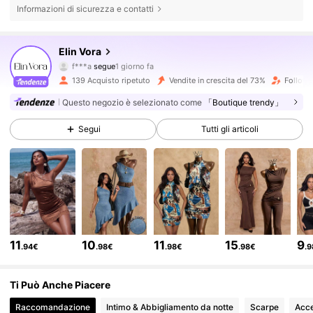
Informazioni di sicurezza e contatti
1.3K Follower
4.56
Elin Vora
f***a
segue
1 giorno fa
e***a
sta navigando
139 Acquisto ripetuto
Vendite in crescita del 73%
Followe
1.3K Follower
4.56
Questo negozio è selezionato come
「Boutique trendy」
Segui
Tutti gli articoli
1.3K Follower
4.56
1.3K Follower
4.56
1.3K Follower
4.56
11
10
11
15
9
.94€
.98€
.98€
.98€
.
1.3K Follower
4.56
Ti Può Anche Piacere
Raccomandazione
Intimo & Abbigliamento da notte
Scarpe
Acce