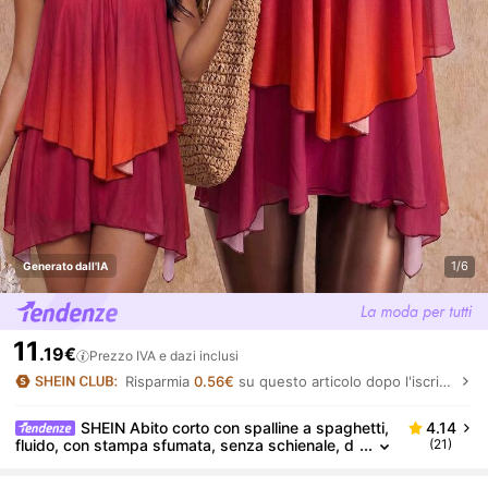
1/6
Generato dall'IA
11
.19€
Prezzo IVA e dazi inclusi
Risparmia
0.56€
su questo articolo dopo l'iscrizione.
SHEIN Abito corto con spalline a spaghetti,
4.14
fluido, con stampa sfumata, senza schienale, d
(21)
ecorazione floreale, elegante e flirtante, adatto
per feste, vacanze e spiaggia