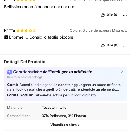
Bellissimo
oooo
ò
oooooooooooooooo
Utile
(0)
N***a
Colore: Blu verde acqua / Misure: L
Enorme
...
Consiglio
taglie
piccole
Utile
(0)
Dettagli Del Prodotto
Caratteristiche dell'intelligenza artificiale
Creato in base ai dettagli
Cami:
Semplici ed eleganti, le canotte aggiungono un tocco raffinato
sia ai look casual che a quelli più ricercati, rendendole un elemento
indispensabile per ogni guardaroba.
Forma Sottile:
Silhouette sottile per un look ordinato.
Materiale:
Tessuto in tulle
Composizione:
97% Poliestere, 3% Elastan
Visualizza altro