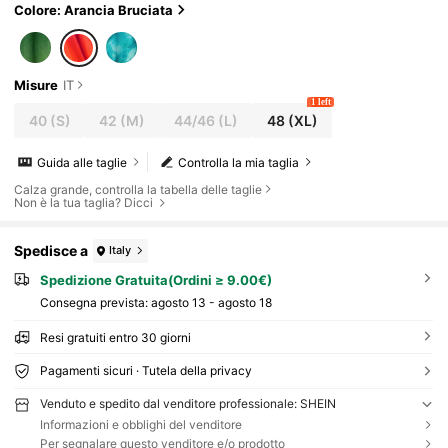
Colore: Arancia Bruciata
Misure
IT
1 left
40
(S)
42
(M)
44/46
(L)
48
(XL)
Guida alle taglie
Controlla la mia taglia
Calza grande, controlla la tabella delle taglie
Non è la tua taglia? Dicci
Spedisce a
Italy
Spedizione Gratuita(Ordini ≥ 9.00€)
Consegna prevista:
agosto 13 - agosto 18
Resi gratuiti entro 30 giorni
Pagamenti sicuri · Tutela della privacy
Venduto e spedito dal venditore professionale: SHEIN
Informazioni e obblighi del venditore
Per segnalare questo venditore e/o prodotto