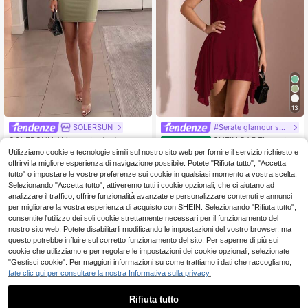
13
SOLERSUN
#Serate glamour senza sforzo
SOLERSUN Abito corto da donna el
SHEIN BAE Elegante a
Magazzino EU
egante per estate e autunno, senza
bito mini nero tinta unita con scollo
Utilizziamo cookie e tecnologie simili sul nostro sito web per fornire il servizio richiesto e
13
15
.43€
-33%
20.14€
.48€
maniche, vestibilità aderente, con c
a V profondo e nastro, adatto per ap
offrirvi la migliore esperienza di navigazione possibile. Potete "Rifiuta tutto", "Accetta
olletto alto e design doppiopetto, sti
puntamenti quotidiani, uscite serali,
4-7 giorni lavorativi
tutto" o impostare le vostre preferenze sui cookie in qualsiasi momento a vostra scelta.
le militare britannico, effetto snellen
discoteche, feste, riunioni, cocktail
Selezionando "Accetta tutto", attiveremo tutti i cookie opzionali, che ci aiutano ad
te, adatto per il pendolarismo
party, tute da vacanza, feste in pisc
analizzare il traffico, offrire funzionalità avanzate e personalizzare contenuti e annunci
ina, abbigliamento da ufficio, abiti p
er pendolari
per migliorare la vostra esperienza di acquisto con SHEIN. Selezionando "Rifiuta tutto",
consentite l'utilizzo dei soli cookie strettamente necessari per il funzionamento del
nostro sito web. Potete disabilitarli modificando le impostazioni del vostro browser, ma
questo potrebbe influire sul corretto funzionamento del sito. Per saperne di più sui
cookie che utilizziamo e per regolare le impostazioni dei cookie opzionali, selezionate
"Gestisci cookie". Per maggiori informazioni su come trattiamo i dati che raccogliamo,
fate clic qui per consultare la nostra Informativa sulla privacy.
Rifiuta tutto