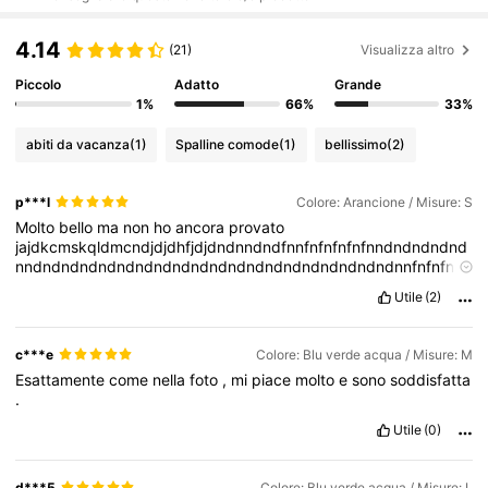
4.14
(21)
Visualizza altro
Piccolo
Adatto
Grande
1%
66%
33%
abiti da vacanza
(1)
Spalline comode
(1)
bellissimo
(2)
p***l
Colore: Arancione / Misure: S
Molto
bello
ma
non
ho
ancora
provato
jajdkcmskqldmcndjdjdhfjdjdndnndndfnnfnfnfnfnfnndndndndnd
nndndndndndndndndndndndndndndndndndndndndnnfnfnfnd
n
Utile
(2)
c***e
Colore: Blu verde acqua / Misure: M
Esattamente
come
nella
foto
,
mi
piace
molto
e
sono
soddisfatta
.
Utile
(0)
d***5
Colore: Blu verde acqua / Misure: L