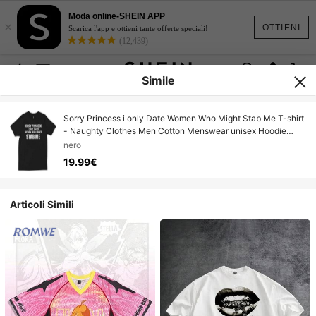
Moda online-SHEIN APP
×
OTTIENI
Scarica l'app e ottieni tante offerte speciali!
(12,439)
Simile
Sorry Princess i only Date Women Who Might Stab Me T-shirt
- Naughty Clothes Men Cotton Menswear unisex Hoodie
Sweatshirt underwear Tshirt
nero
19.99€
Articoli Simili