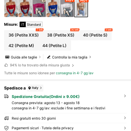
Misure
:
IT
Standard
7 left
36 left
3 left
36
(Petite XXS)
38
(Petite XS)
40
(Petite S)
42
(Petite M)
44
(Petite L)
Guida alle taglie
Controlla la mia taglia
94%
lo ha trovato della misura giusta
Tutte le misure sono idonee per
consegna in 4-7 gg lav
Spedisce a
Italy
Spedizione Gratuita(Ordini ≥ 9.00€)
Consegna prevista:
agosto 13 - agosto 18
consegna in 4-7 gg lav: esclude i fine settimana e i festivi
Resi gratuiti entro 30 giorni
Pagamenti sicuri · Tutela della privacy