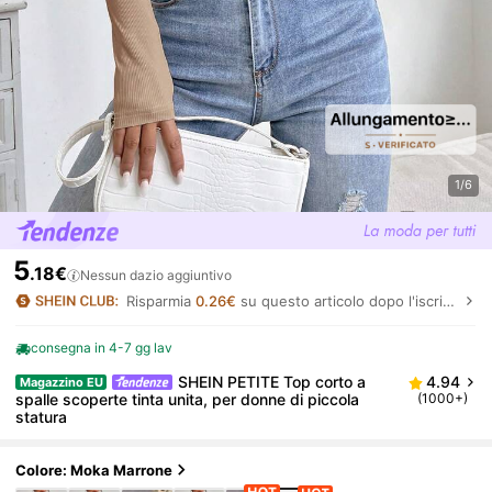
1/6
5
.18€
Nessun dazio aggiuntivo
Risparmia
0.26€
su questo articolo dopo l'iscrizione.
consegna in 4-7 gg lav
SHEIN PETITE Top corto a
4.94
Magazzino EU
spalle scoperte tinta unita, per donne di piccola
(1000+)
statura
Colore: Moka Marrone