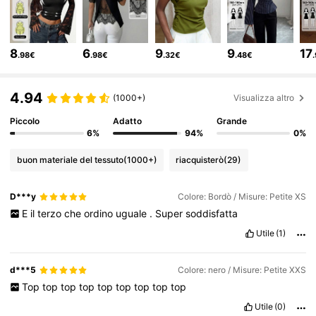
2.3M Follower
4.83
8
6
9
9
17
.98€
.98€
.32€
.48€
2.3M Follower
4.83
4.94
(1000+)
Visualizza altro
2.3M Follower
4.83
Piccolo
Adatto
Grande
6%
94%
0%
buon materiale del tessuto
(1000+)
riacquisterò
(29)
2.3M Follower
4.83
D***y
Colore: Bordò / Misure: Petite XS
E
il
terzo
che
ordino
uguale
.
Super
soddisfatta
2.3M Follower
4.83
Utile
(1)
2.3M Follower
4.83
d***5
Colore: nero / Misure: Petite XXS
Top
top
top
top
top
top
top
top
top
Utile
(0)