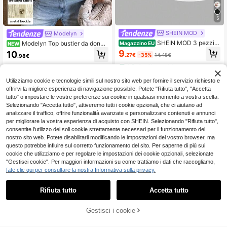
5
SHEIN MOD
Modelyn
SHEIN MOD 3 pezzi/s
Modelyn Top bustier da donna
Magazzino EU
NEW
et Top tubo con scollo a V profondo
in tessuto lavorato a maglia con tex
9
10
.27€
-35%
14.48€
.98€
arricciato da donna, bianco, adatto
ture, maniche lunghe, vestibilità ad
per rave, laurea, romantico, estate, f
erente e fibbia metallica, per uscite,
4-7 giorni lavorativi
estival, campagna, vacanza al mar
appuntamenti e occasioni romantic
e, tea festa, modesto
he
Utilizziamo cookie e tecnologie simili sul nostro sito web per fornire il servizio richiesto e
offrirvi la migliore esperienza di navigazione possibile. Potete "Rifiuta tutto", "Accetta
tutto" o impostare le vostre preferenze sui cookie in qualsiasi momento a vostra scelta.
Selezionando "Accetta tutto", attiveremo tutti i cookie opzionali, che ci aiutano ad
analizzare il traffico, offrire funzionalità avanzate e personalizzare contenuti e annunci
per migliorare la vostra esperienza di acquisto con SHEIN. Selezionando "Rifiuta tutto",
consentite l'utilizzo dei soli cookie strettamente necessari per il funzionamento del
nostro sito web. Potete disabilitarli modificando le impostazioni del vostro browser, ma
questo potrebbe influire sul corretto funzionamento del sito. Per saperne di più sui
cookie che utilizziamo e per regolare le impostazioni dei cookie opzionali, selezionate
"Gestisci cookie". Per maggiori informazioni su come trattiamo i dati che raccogliamo,
fate clic qui per consultare la nostra Informativa sulla privacy.
Rifiuta tutto
Accetta tutto
11
Risparmia 3.41€
AGGIUNGI AL
Gestisci i cookie
COMPRA ORA
Risparmia 0.06€
CARRELLO
RosyDaze