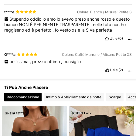
t***e
Colore: Bianco / Misure: Petite S
Stupendo
oddio
lo
amo
lo
avevo
preso
anche
rosso
e
questo
bianco
NON
È
PER
NIENTE
TRASPARENTE
,
nelle
foto
non
ho
reggiseno
ed
è
perfetto
.
Io
vesto
xs
e
la
S
va
perfetta
Utile
(0)
G***a
Colore: Caffè Marrone / Misure: Petite XS
bellissima
,
prezzo
ottimo
,
consiglio
Utile
(2)
Ti Può Anche Piacere
Raccomandazione
Intimo & Abbigliamento da notte
Scarpe
Acce