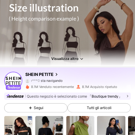
2.3M Follower
4.83
Visualizza altro
2.3M Follower
4.83
SHEIN PETITE
r***0
sta navigando
2.3M Follower
4.83
8.1M Venduto recentemente
8.1M Acquisto ripetuto
Questo negozio è selezionato come
「Boutique trendy」
2.3M Follower
4.83
Segui
Tutti gli articoli
2.3M Follower
4.83