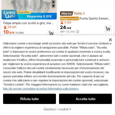
Puma
Risparmia 0.01€
Puma Sports Sweatsh
Magazzino EU
irts Classic Fit Soft Versatile School
5 left
Felpa ampia con scollo a giro, mani
Casual Home Purple 671631-90
24
che lunghe, con motivo dell'orso del
28 left
.14€
la California, casual per la primaver
10
RRP: 55.00€
.97€
10.98€
a, da donna
4-7 giorni lavorativi
Utilizziamo cookie e tecnologie simili sul nostro sito web per fornire il servizio richiesto e
offrirvi la migliore esperienza di navigazione possibile. Potete "Rifiuta tutto", "Accetta
tutto" o impostare le vostre preferenze sui cookie in qualsiasi momento a vostra scelta.
Selezionando "Accetta tutto", attiveremo tutti i cookie opzionali, che ci aiutano ad
analizzare il traffico, offrire funzionalità avanzate e personalizzare contenuti e annunci
per migliorare la vostra esperienza di acquisto con SHEIN. Selezionando "Rifiuta tutto",
consentite l'utilizzo dei soli cookie strettamente necessari per il funzionamento del
nostro sito web. Potete disabilitarli modificando le impostazioni del vostro browser, ma
questo potrebbe influire sul corretto funzionamento del sito. Per saperne di più sui
cookie che utilizziamo e per regolare le impostazioni dei cookie opzionali, selezionate
"Gestisci cookie". Per maggiori informazioni su come trattiamo i dati che raccogliamo,
fate clic qui per consultare la nostra Informativa sulla privacy.
Rifiuta tutto
Accetta tutto
Gestisci i cookie
AGGIUNGI AL CARRELLO