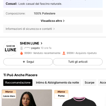
Casual:
Look casual dal fascino naturale.
Composizione:
100% Poliestere
Visualizza altro
Informazioni di sicurezza e contatti
1M Follower
4.85
SHEIN LUNE
h***z
segue
5 ore fa
999K+ Venduto recentemente
999K+ Acquisto ripetuto
1M Follower
4.85
Segui
Tutti gli articoli
1M Follower
4.85
Ti Può Anche Piacere
Raccomandazione
Intimo & Abbigliamento da notte
Scarpe
Acce
1M Follower
4.85
1M Follower
4.85