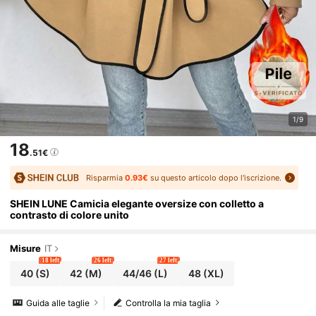
1/9
18
.51€
Risparmia
0.93€
su questo articolo dopo l'iscrizione.
SHEIN LUNE Camicia elegante oversize con colletto a
contrasto di colore unito
Misure
IT
18 left
26 left
27 left
40
(S)
42
(M)
44/46
(L)
48
(XL)
Guida alle taglie
Controlla la mia taglia