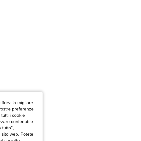
ffrirvi la migliore
 vostre preferenze
utti i cookie
izzare contenuti e
 tutto",
o sito web. Potete
ul corretto