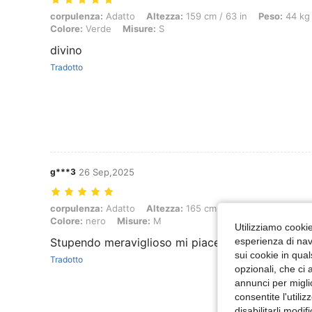
corpulenza: Adatto, Altezza: 159 cm / 63 in, Peso: 44 kg / 97 lbs, Fo
corpulenza:
Adatto
Altezza:
159 cm / 63 in
Peso:
44 kg 
Colore:
Verde
Misure:
S
divino
Tradotto
g***3
26 Sep,2025
corpulenza: Adatto, Altezza: 165 cm / 65 in, Peso: 65 kg / 143 lbs, F
corpulenza:
Adatto
Altezza:
165 cm / 65 in
Peso:
65 kg 
Colore:
nero
Misure:
M
Utilizziamo cookie 
Stupendo meraviglioso mi piace top devo ricevere 
esperienza di navi
sui cookie in qual
Tradotto
opzionali, che ci 
annunci per migli
consentite l'utili
disabilitarli modi