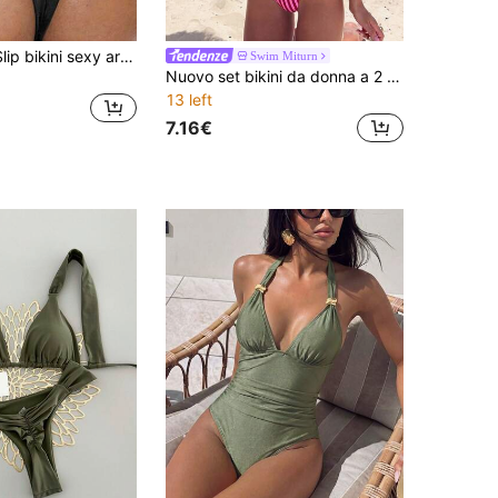
Swim Basics Slip bikini sexy arricciati da donna, outfit basic snellente per vacanze al mare
Swim Miturn
Nuovo set bikini da donna a 2 pezzi con stampa a righe e schienale triangolare, per l'estate, resort sull'isola, vacanze e spiaggia
13 left
7.16€