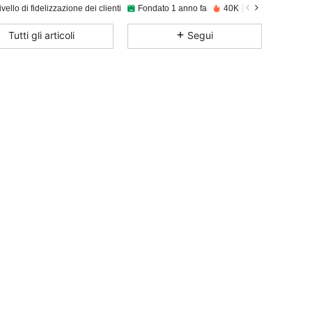
livello di fidelizzazione dei clienti
Fondato 1 anno fa
40K+ Venduto recente
4.89
33
10K
Tutti gli articoli
Segui
4.89
33
10K
4.89
33
10K
4.89
33
10K
4.89
33
10K
4.89
33
10K
4.89
33
10K