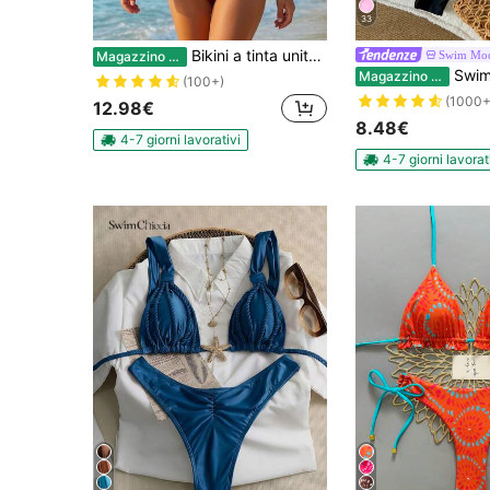
33
Bikini a tinta unita da donna in tessuto di nylon lucido, con collo alto, per vacanze e spiaggia, colore rosso, adatto per l'estate
Swim Mo
Magazzino EU
Swim Mod Set bikini sexy da d
Magazzino EU
(100+)
(1000+
12.98€
8.48€
4-7 giorni lavorativi
4-7 giorni lavorat