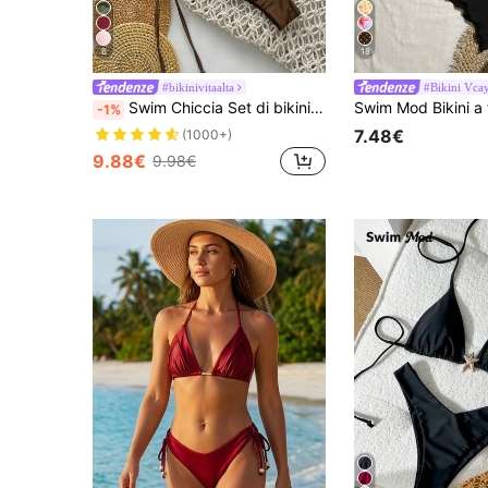
6
18
#bikinivitaalta
#Bikini Vca
Swim Chiccia Set di bikini semplici da donna per la primavera/estate, in tinta unita, con spalline sottili, decorazione in metallo a conchiglia e lacci laterali
-1%
7.48€
(1000+)
9.88€
9.98€