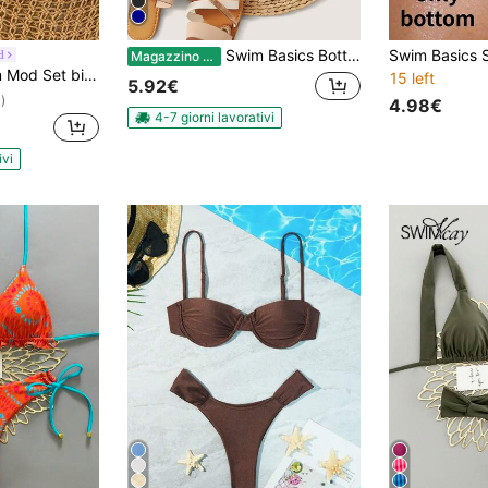
Swim Basics Bottoms bikini Colore unico nero Sexy
d
Magazzino EU
onna in colore unito con decorazioni in metallo, adatto per l'estate
15 left
5.92€
)
4.98€
4-7 giorni lavorativi
ivi