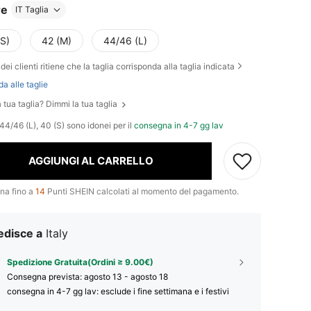
re
IT Taglia
(S)
42 (M)
44/46 (L)
dei clienti ritiene che la taglia corrisponda alla taglia indicata
da alle taglie
 tua taglia? Dimmi la tua taglia
44/46 (L), 40 (S) sono idonei per il
consegna in 4-7 gg lav
AGGIUNGI AL CARRELLO
na fino a
14
Punti SHEIN calcolati al momento del pagamento.
edisce a
Italy
Spedizione Gratuita(Ordini ≥ 9.00€)
Consegna prevista:
agosto 13 - agosto 18
consegna in 4-7 gg lav: esclude i fine settimana e i festivi