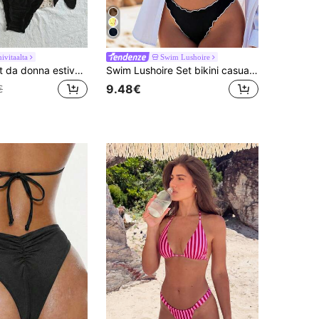
ivitaalta
Swim Lushoire
Vivid Eden Set da donna estivo da spiaggia con bikini sexy a colore unito con laccio al collo e slip a triangolo
Swim Lushoire Set bikini casual da donna con bordo a volant bianco, montatura in filo nero annodata, costume da bagno separato, estivo
9.48€
€