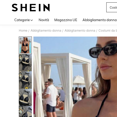
Cost
Use up 
Categorie
Novità
Magazzino UE
Abbigliamento donna
Home
Abbigliamento donna
Abbigliamento donna
Costumi da 
/
/
/