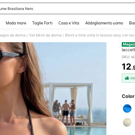
ume Brasiliana Nero
and down arrow keys to navigate search Recente ricerca and Cerca e Trova. Pres
Moda mare
Taglie Forti
Casa e Vita
Abbigliamento uomo
Ba
bagno da donna
Set bikini da donna
/
/
Magaz
laccett
quotid
SKU: s
12
.
PR
co
Color