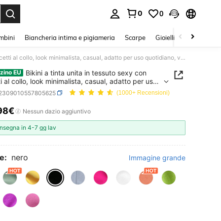
0
0
s Enter to select.
mbini
Biancheria intima e pigiameria
Scarpe
Gioielli E Accessori
Bikini a tinta unita in tessuto sexy con laccetti al collo, look minimalista, casual, adatto per uso quotidiano, vacanze e spiaggia, colore nero, per l'estate
Bikini a tinta unita in tessuto sexy con
zino EU
i al collo, look minimalista, casual, adatto per uso
iano, vacanze e spiaggia, colore nero, per l'estate
t2309010557805625
(1000+ Recensioni)
98€
ICE AND AVAILABILITY
Nessun dazio aggiuntivo
nsegna in 4-7 gg lav
e:
nero
Immagine grande