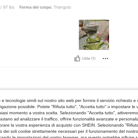
rma del corpo: Triangolo, Colore: Verde, Misure: S
/ 97 lbs
Forma del corpo:
Triangolo
Utile (1)
orma del corpo: Triangolo, Colore: nero, Misure: M
/ 143 lbs
Forma del corpo:
Triangolo
e tecnologie simili sul nostro sito web per fornire il servizio richiesto e o
piu punti possibili ciao
gazione possibile. Potete "Rifiuta tutto", "Accetta tutto" o impostare le
siasi momento a vostra scelta. Selezionando "Accetta tutto", attiveremo t
aiutano ad analizzare il traffico, offrire funzionalità avanzate e personal
orare la vostra esperienza di acquisto con SHEIN. Selezionando "Rifiuta
zzo dei soli cookie strettamente necessari per il funzionamento del nostr
ficando le impostazioni del vostro browser, ma questo potrebbe influire s