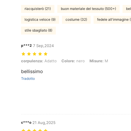
riacquisterò (21)
buon materiale del tessuto (500+)
bel
logistica veloce (9)
costume (32)
fedele all'immagine 
stile sbagliato (8)
p***2
7 Sep,2024
corpulenza: Adatto, Colore: nero, Misure: M
corpulenza:
Adatto
Colore:
nero
Misure:
M
bellissimo
Tradotto
c***o
21 Aug,2025