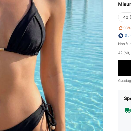
Misu
40 
93%
Gui
Non è la
42 (M), 
Guadag
Sp