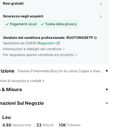
Resi gratuiti
Sicurezza negli acquisti
Pagamenti sicuri
Tutela della privacy
Venduto dal venditore professionale: RUOTONGSETP
Spedizioni da SHEIN
Magazzino UE
Informazioni e obblighi del venditore
Per segnalare questo venditore e/o prodotto
izione
Elastan,Poliammide,Blocchi di colore,Coppa a triangolo
ioni di sicurezza e contatti
4.89
33
10K
a & Misura
mazioni Sul Negozio
4.89
33
10K
Lou
4.89
33
10K
Valutazione
Articoli
Follower
f***i
pagato
1 giorno fa