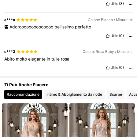
Utile
(3)
27K Follower
4.75
a***o
Colore: Bianco / Misure: M
Adoroooooooooooooo
bellissimo
perfetto
Utile
(0)
27K Follower
4.75
s***3
Colore: Rosa Baby / Misure: L
Abito
molto
elegante
in
tulle
rosa
Utile
(0)
Ti Può Anche Piacere
Raccomandazione
Intimo & Abbigliamento da notte
Scarpe
Acce