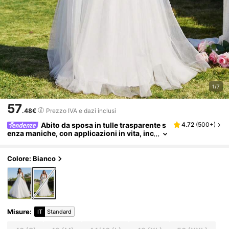
1/7
57
.48€
Prezzo IVA e dazi inclusi
Abito da sposa in tulle trasparente s
4.72
(
500+
)
enza maniche, con applicazioni in vita, inc
rocio sulla schiena e schiena scoperta, co
lore bianco
Colore: Bianco
Misure
:
IT
Standard