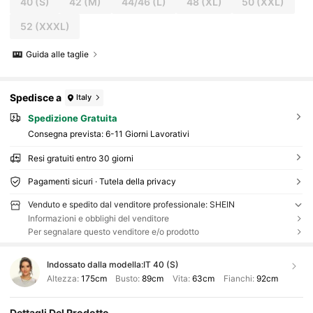
40
(S)
42
(M)
44/46
(L)
48
(XL)
50
(XXL)
52
(XXXL)
Guida alle taglie
Spedisce a
Italy
Spedizione Gratuita
Consegna prevista:
6-11 Giorni Lavorativi
Resi gratuiti entro 30 giorni
Pagamenti sicuri · Tutela della privacy
Venduto e spedito dal venditore professionale: SHEIN
Informazioni e obblighi del venditore
Per segnalare questo venditore e/o prodotto
Indossato dalla modella:
IT 40 (S)
Altezza:
175cm
Busto:
89cm
Vita:
63cm
Fianchi:
92cm
Dettagli Del Prodotto