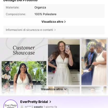
Materiale:
Organza
Composizione:
100% Poliestere
Visualizza altro
Informazioni di sicurezza e contatti
27K Follower
4.75
Visualizza altro
27K Follower
4.75
EverPretty Bridal
m***2
pagato
1 giorno fa
m***g
segue
15 ore fa