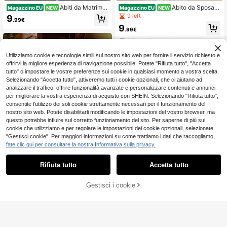
Abiti da Matrimo
Abito da Sposa d
Magazzino EU
NEW
Magazzino EU
NEW
nio
a Donna Elegante e Lussuoso con S
9 left
9
.99€
palle Scoperte, Abito da Cerimonia
9
con Lussuosi Ricami in Pizzo, Raffi
.99€
nato per Matrimoni e Feste
4-7 giorni lavorativi
Utilizziamo cookie e tecnologie simili sul nostro sito web per fornire il servizio richiesto e
offrirvi la migliore esperienza di navigazione possibile. Potete "Rifiuta tutto", "Accetta
tutto" o impostare le vostre preferenze sui cookie in qualsiasi momento a vostra scelta.
Selezionando "Accetta tutto", attiveremo tutti i cookie opzionali, che ci aiutano ad
analizzare il traffico, offrire funzionalità avanzate e personalizzare contenuti e annunci
Mostra articoli simili in magazzino
Vedi Tutto
per migliorare la vostra esperienza di acquisto con SHEIN. Selezionando "Rifiuta tutto",
consentite l'utilizzo dei soli cookie strettamente necessari per il funzionamento del
nostro sito web. Potete disabilitarli modificando le impostazioni del vostro browser, ma
questo potrebbe influire sul corretto funzionamento del sito. Per saperne di più sui
cookie che utilizziamo e per regolare le impostazioni dei cookie opzionali, selezionate
"Gestisci cookie". Per maggiori informazioni su come trattiamo i dati che raccogliamo,
fate clic qui per consultare la nostra Informativa sulla privacy.
10
Rifiuta tutto
Accetta tutto
Ci dispiace, questo prodotto è esaurito
Risparmia 1.75€
Gestisci i cookie
#GalaUrbano
ESAURITO
Faeriesty Abito da sposa romantico
senza spalline, abito in tulle con vol
Abiti da Matrimo
51
Magazzino EU
NEW
.73€
-3%
53.48€
ant stratificati, silhouette a trapezio,
nio
9
adatto per matrimoni classici, laure
.99€
e, gala, rosa autunnale