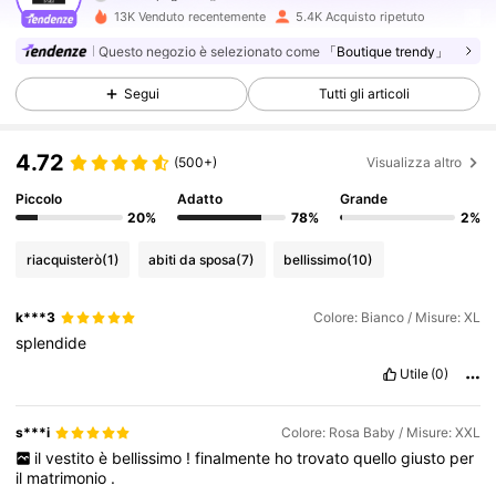
13K Venduto recentemente
5.4K Acquisto ripetuto
27K Follower
4.75
Questo negozio è selezionato come
「Boutique trendy」
Segui
Tutti gli articoli
27K Follower
4.75
4.72
(500+)
Visualizza altro
27K Follower
4.75
Piccolo
Adatto
Grande
20%
78%
2%
27K Follower
4.75
riacquisterò
(1)
abiti da sposa
(7)
bellissimo
(10)
k***3
Colore: Bianco / Misure: XL
27K Follower
4.75
splendide
Utile
(0)
27K Follower
4.75
s***i
Colore: Rosa Baby / Misure: XXL
il
vestito
è
bellissimo
!
finalmente
ho
trovato
quello
giusto
per
il
matrimonio
.
27K Follower
4.75