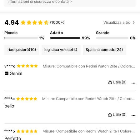
Informazioni di sicurezza e contatti
4.94
(1000+)
Visualizza altro
Piccolo
Adatto
Grande
1%
99%
0%
riacquisterò
(10)
logistica veloce
(4)
Spalline comode
(24)
v***o
Misure: Compatibile con Redmi Watch 2lite / Colore: nero
Genial
Utile
(0)
f***a
Misure: Compatibile con Redmi Watch 2lite / Colore: Rosa
bello
Utile
(0)
f***5
Misure: Compatibile con Redmi Watch 2lite / Colore: nero
Perfetto