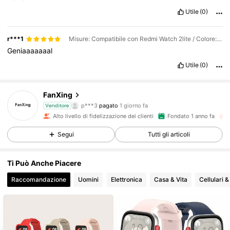
Utile
(0)
r***1
Misure: Compatibile con Redmi Watch 2lite / Colore: Bianco avorio
Geniaaaaaaal
Utile
(0)
FanXing
754 Follower
4.85
p***3
pagato
1 giorno fa
Venditore
Alto livello di fidelizzazione dei clienti
Fondato 1 anno fa
754 Follower
4.85
Segui
Tutti gli articoli
Ti Può Anche Piacere
754 Follower
4.85
Raccomandazione
Uomini
Elettronica
Casa & Vita
Cellulari 
754 Follower
4.85