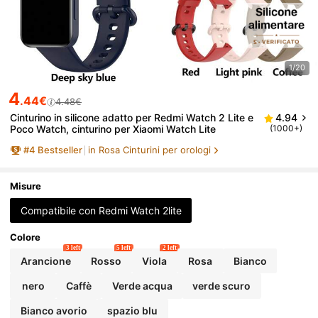
1/20
4
.44€
4.48€
Cinturino in silicone adatto per Redmi Watch 2 Lite e
4.94
Poco Watch, cinturino per Xiaomi Watch Lite
(1000+)
#
4
Bestseller
in Rosa Cinturini per orologi
Misure
Compatibile con Redmi Watch 2lite
Colore
3 left
5 left
2 left
Arancione
Rosso
Viola
Rosa
Bianco
nero
Caffè
Verde acqua
verde scuro
Bianco avorio
spazio blu