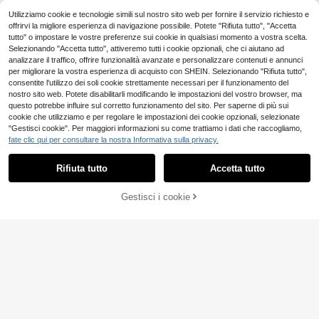
Utilizziamo cookie e tecnologie simili sul nostro sito web per fornire il servizio richiesto e
offrirvi la migliore esperienza di navigazione possibile. Potete "Rifiuta tutto", "Accetta
tutto" o impostare le vostre preferenze sui cookie in qualsiasi momento a vostra scelta.
Selezionando "Accetta tutto", attiveremo tutti i cookie opzionali, che ci aiutano ad
analizzare il traffico, offrire funzionalità avanzate e personalizzare contenuti e annunci
per migliorare la vostra esperienza di acquisto con SHEIN. Selezionando "Rifiuta tutto",
consentite l'utilizzo dei soli cookie strettamente necessari per il funzionamento del
nostro sito web. Potete disabilitarli modificando le impostazioni del vostro browser, ma
questo potrebbe influire sul corretto funzionamento del sito. Per saperne di più sui
cookie che utilizziamo e per regolare le impostazioni dei cookie opzionali, selezionate
5
"Gestisci cookie". Per maggiori informazioni su come trattiamo i dati che raccogliamo,
Cinturino elastico magnetico in nylo
fate clic qui per consultare la nostra Informativa sulla privacy.
n compatibile con Apple Watch da d
4
.90€
onna 38mm 40mm 41mm 42mm 44
mm 45mm 46mm 49mm Series Ultr
Rifiuta tutto
Accetta tutto
Cinturino in silicone per smartwatch
a 11/10/9/8/7/6/5/4/3/2/1 SE
Redmi Watch 3 Active, cinturino sp
4
.98€
ortivo sostituibile, compatibile anch
Gestisci i cookie
AGGIUNGI AL CARRELLO
e con Redmi Watch 3 Lite