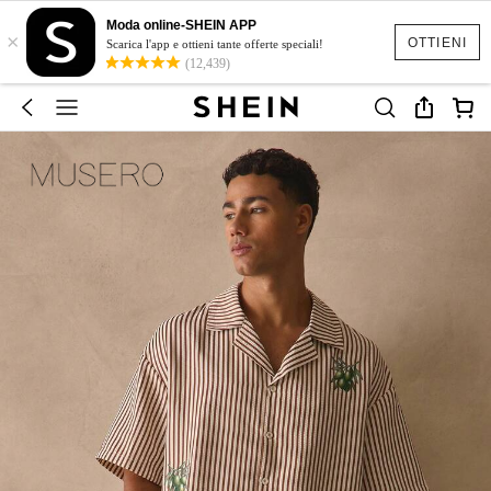
Moda online-SHEIN APP
×
OTTIENI
Scarica l'app e ottieni tante offerte speciali!
(12,439)