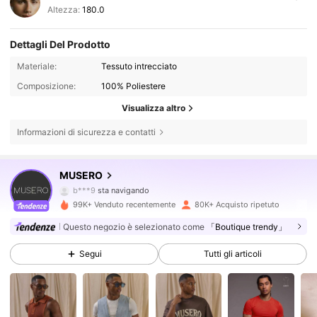
Altezza:
180.0
Dettagli Del Prodotto
Materiale:
Tessuto intrecciato
Composizione:
100% Poliestere
Visualizza altro
Informazioni di sicurezza e contatti
163K Follower
4.79
MUSERO
b***9
sta navigando
163K Follower
4.79
99K+ Venduto recentemente
80K+ Acquisto ripetuto
Questo negozio è selezionato come
「Boutique trendy」
163K Follower
4.79
Segui
Tutti gli articoli
163K Follower
4.79