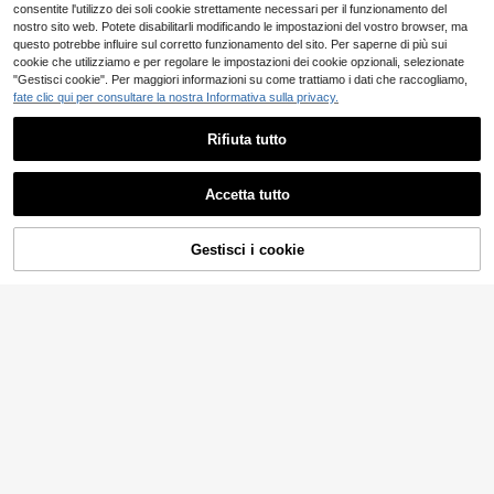
consentite l'utilizzo dei soli cookie strettamente necessari per il funzionamento del
nostro sito web. Potete disabilitarli modificando le impostazioni del vostro browser, ma
questo potrebbe influire sul corretto funzionamento del sito. Per saperne di più sui
cookie che utilizziamo e per regolare le impostazioni dei cookie opzionali, selezionate
"Gestisci cookie". Per maggiori informazioni su come trattiamo i dati che raccogliamo,
fate clic qui per consultare la nostra Informativa sulla privacy.
Rifiuta tutto
Accetta tutto
4
Gestisci i cookie
AGGIUNGI AL CARRELLO
Risparmia 5.03€
MUSERO
MUSERO
Musero Camicia in lin
Musero Camicia overs
Magazzino EU
Magazzino EU
o a maniche corte, con bottoni, coll
ize a maniche lunghe con spalle sc
8
17
.95€
-35%
13.98€
.48€
etto, spalle cadenti, essenziale per
ese e colletto, motivo, essenziale p
primavera/estate e vacanze in spia
er primavera estate, solo camicia c
4-7 giorni lavorativi
4-7 giorni lavorativi
ggia
oordinata