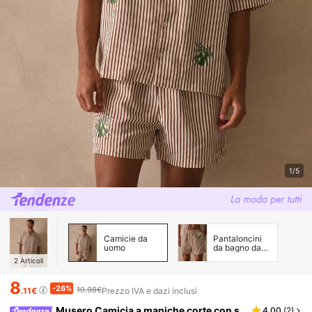
1/5
Camicie da
Pantaloncini
uomo
da bagno da
uomo
2
Articoli
8
-26%
10.98€
.11€
Prezzo IVA e dazi inclusi
Musero Camicia a maniche corte con s
4.00
(
2
)