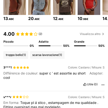
163K Follower
4.79
13
20
12
10
14
.48€
.48€
.48€
.98€
163K Follower
4.79
4.00
(2)
Visualizza altro
163K Follower
4.79
Piccolo
Adatto
Grande
0%
50%
50%
troppo bello
(1)
scarsa lavorazione
(1)
163K Follower
4.79
3***1
Colore: Castano / Misure: S
Différence de couleur:
super
c
’
est
assortie
au
short
Adapter:
163K Follower
4.79
cool
Utile
(0)
163K Follower
4.79
v***r
Colore: Castano / Misure: S
Em forma:
Toque
pl
á
stico
,
estampagem
de
ma
qualidade
.
163K Follower
4.79
Fitting
oversized
mas
mal
modelado
.