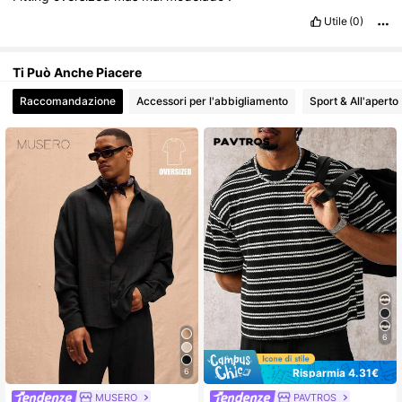
Utile
(0)
Ti Può Anche Piacere
Raccomandazione
Accessori per l'abbigliamento
Sport & All'aperto
6
Risparmia 4.31€
6
MUSERO
PAVTROS