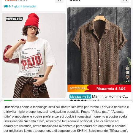
ndo Scollo Circolare Essenziali Prim
el Papà
avera Estate
4-7 giorni lavorativi
25
Risparmia 4.30€
Manfinity Homme Ca
Magazzino EU
micia casual a maniche corte, mono
(500+)
Vaulklash Maglietta corta bian
NEW
petto, in maglia, con motivo argyle,
ca oversize da uomo, adatta per l'e
7
Utilizziamo cookie e tecnologie simili sul nostro sito web per fornire il servizio richiesto e
10
di colore unico, da uomo
.99€
-34%
12.29€
.48€
state
offrirvi la migliore esperienza di navigazione possibile. Potete "Rifiuta tutto", "Accetta
4-7 giorni lavorativi
4-7 giorni lavorativi
tutto" o impostare le vostre preferenze sui cookie in qualsiasi momento a vostra scelta.
Selezionando "Accetta tutto", attiveremo tutti i cookie opzionali, che ci aiutano ad
analizzare il traffico, offrire funzionalità avanzate e personalizzare contenuti e annunci
per migliorare la vostra esperienza di acquisto con SHEIN. Selezionando "Rifiuta tutto",