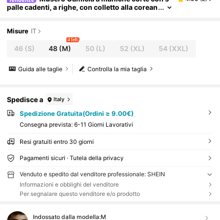
palle cadenti, a righe, con colletto alla corean
a e bottoni, con stampa grafica di olive, esse
nziale per primavera/estate e vacanze
Misure
IT
4 left
46
(S)
48
(M)
50
(L)
52
(XL)
54
(XXL)
Guida alle taglie
Controlla la mia taglia
Spedisce a
Italy
Spedizione Gratuita(Ordini ≥ 9.00€)
Consegna prevista:
6-11 Giorni Lavorativi
Resi gratuiti entro 30 giorni
Pagamenti sicuri · Tutela della privacy
Venduto e spedito dal venditore professionale: SHEIN
Informazioni e obblighi del venditore
Per segnalare questo venditore e/o prodotto
Indossato dalla modella:
M