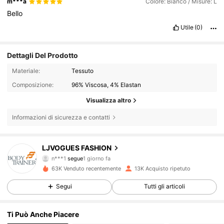
m***a
Colore: Bianco / Misure: L
Bello
Utile
(0)
Dettagli Del Prodotto
Materiale:
Tessuto
Composizione:
96% Viscosa, 4% Elastan
Visualizza altro
Informazioni di sicurezza e contatti
2.2K Follower
4.82
LJVOGUES FASHION
n***1
segue
1 giorno fa
m***n
sta navigando
63K Venduto recentemente
13K Acquisto ripetuto
2.2K Follower
4.82
Segui
Tutti gli articoli
2.2K Follower
4.82
Ti Può Anche Piacere