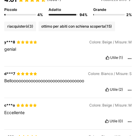
Piccolo
Adatto
Grande
4%
94%
2%
riacquisterò
(3)
ottimo per abiti con schiena scoperta
(15)
y***8
Colore: Beige / Misure: M
genial
Utile
(1)
d***7
Colore: Bianco / Misure: S
Belloooooooooooooooooooooooooooooo
Utile
(2)
c***o
Colore: Beige / Misure: M
Eccellente
Utile
(0)