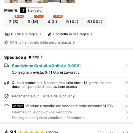
Misure
:
IT
Standard
14 left
32 left
14 left
2
(S)
3
(M)
4
(L)
5
(XL)
6
(XXL)
Guida alle taglie
Controlla la mia taglia
94%
lo ha trovato della misura giusta
Spedisce a
Italy
Spedizione Gratuita(Ordini ≥ 9.00€)
Consegna prevista:
6-11 Giorni Lavorativi
Questo prodotto può essere restituito entro 14 giorni, ma non
durante il periodo di restituzione esteso
Pagamenti sicuri · Tutela della privacy
Venduto e spedito dal venditore professionale: SHEIN
Mercato
Informazioni e obblighi del venditore
Per segnalare questo venditore e/o prodotto
4.81
(1000+)
Visualizza altro