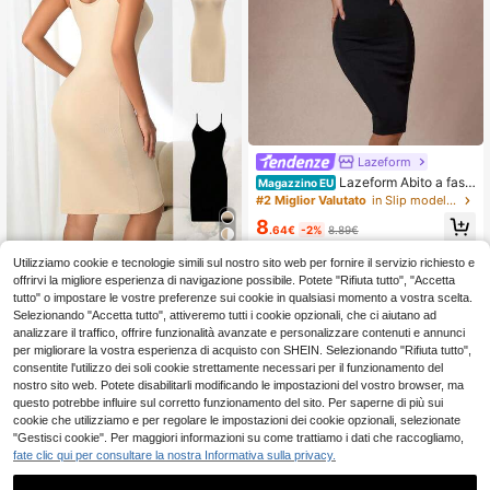
Lazeform
Lazeform Abito a fasci
Magazzino EU
a aderente modellante con spalline
#2 Miglior Valutato
in Slip modellanti da donna
a spaghetti senza cuciture, dotato d
8
i regolatori delle spalline - Controllo
.64€
-2%
8.89€
addominale e vita
4-7 giorni lavorativi
Utilizziamo cookie e tecnologie simili sul nostro sito web per fornire il servizio richiesto e
2 pezzi Set di leggings e vestito a m
ezza lunghezza a tinta unita minim
offrirvi la migliore esperienza di navigazione possibile. Potete "Rifiuta tutto", "Accetta
12
.48€
alista (micro-modellante)
tutto" o impostare le vostre preferenze sui cookie in qualsiasi momento a vostra scelta.
Selezionando "Accetta tutto", attiveremo tutti i cookie opzionali, che ci aiutano ad
analizzare il traffico, offrire funzionalità avanzate e personalizzare contenuti e annunci
per migliorare la vostra esperienza di acquisto con SHEIN. Selezionando "Rifiuta tutto",
consentite l'utilizzo dei soli cookie strettamente necessari per il funzionamento del
nostro sito web. Potete disabilitarli modificando le impostazioni del vostro browser, ma
questo potrebbe influire sul corretto funzionamento del sito. Per saperne di più sui
cookie che utilizziamo e per regolare le impostazioni dei cookie opzionali, selezionate
"Gestisci cookie". Per maggiori informazioni su come trattiamo i dati che raccogliamo,
fate clic qui per consultare la nostra Informativa sulla privacy.