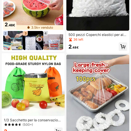
2
.48€
3.5k+ venduto
2
3
4
500 pezzi Coperchi elastici per ali
menti, utilizzati per conservare cib
36 left
o, verdure e frutta
2
.48€
1/3 Sacchetto per la conservazione
delle banane, sacchetto per la cons
(500+)
ervazione delle verdure, anti-matur