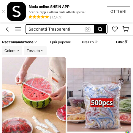
Sacchetti Per Alimenti
Moda online-SHEIN APP
×
Cuffie Per Alimenti
OTTIENI
Scarica l'app e ottieni tante offerte speciali!
(12,439)
Copri Alimenti Con Elastico
Sacchetti Trasparenti
Cuffie Alimenti Grandi
Raccomandazione
I più popolari
Prezzo
Filtro
Sacchetti Per Alimenti
Colore
Tessuto
Cuffie Per Alimenti