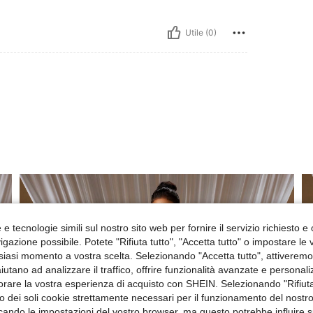
Utile (0)
e tecnologie simili sul nostro sito web per fornire il servizio richiesto e o
gazione possibile. Potete "Rifiuta tutto", "Accetta tutto" o impostare le
siasi momento a vostra scelta. Selezionando "Accetta tutto", attiveremo t
aiutano ad analizzare il traffico, offrire funzionalità avanzate e personal
orare la vostra esperienza di acquisto con SHEIN. Selezionando "Rifiuta
zzo dei soli cookie strettamente necessari per il funzionamento del nostr
ficando le impostazioni del vostro browser, ma questo potrebbe influire s