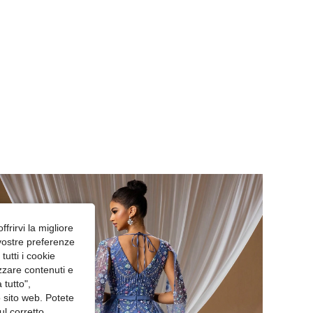
ffrirvi la migliore
 vostre preferenze
utti i cookie
izzare contenuti e
 tutto",
o sito web. Potete
ul corretto