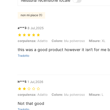
Nessuna recensione locale
non mi piace (1)
a***3
8 Jul,2025
corpulenza: Adatto, Colore: blu polveroso, Misure: XL
corpulenza:
Adatto
Colore:
blu polveroso
Misure:
XL
this was a good product however it isn’t for me bu
Tradotto
h***5
1 Jul,2026
corpulenza: Adatto, Colore: blu polveroso, Misure: L
corpulenza:
Adatto
Colore:
blu polveroso
Misure:
L
Not that good
Tradotto