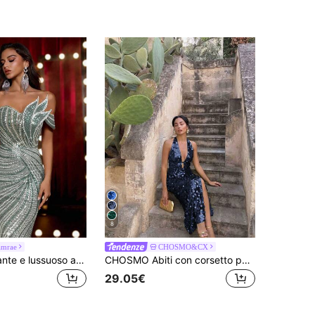
8
amrae
CHOSMO&CX
Glamrae Elegante e lussuoso abito a sirena in rete con perline e paillettes, con volant laterali, adatto per matrimoni, feste, balli, banchetti (molto decorato)
CHOSMO Abiti con corsetto per donne, abito da ballo, abito da invitata a matrimonio, abiti da ballo da donna, abiti da festa a pois e colore unito lucido, romantico, sexy, formale, da sera, autunnale
29.05€