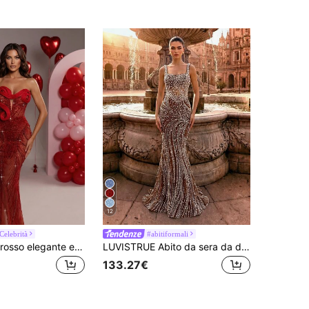
12
Celebrità
#abitiformali
Abito da sera rosso elegante e sexy da donna, senza spalline, aderente, con paillettes scintillanti e decorazioni pesanti, per fidanzamento, matrimonio, festa di compleanno, vestito per impressionare in autunno
LUVISTRUE Abito da sera da donna con perle, adatto per gala estivo, ospite di matrimonio, cocktail festa, cerimonia di laurea autunnale
133.27€