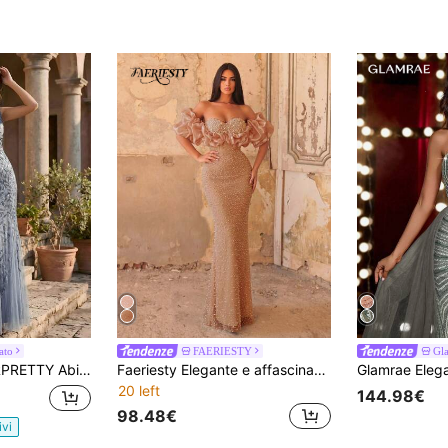
ato
FAERIESTY
Gl
ricamato con paillettes, stile sirena, con motivi floreali scintillanti, blu ardesia, abito formale da festa autunnale
Faeriesty Elegante e affascinante abito da sera lungo con paillettes, design con maniche aperte e volant, dettagli con perline e imbottitura al busto, adatto per matrimoni, feste e autunno
20 left
144.98€
98.48€
ivi