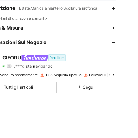
izione
Estate,Manica a mantello,Scollatura profonda
ioni di sicurezza e contatti
4.70
146
35K
a & Misura
4.70
146
35K
mazioni Sul Negozio
4.70
146
35K
GIFORU
Venditore
y***q
sta navigando
4.70
146
35K
Valutazione
Articoli
Follower
 Venduto recentemente
1.6K Acquisto ripetuto
Follower in crescita del 13%
4.70
146
35K
Tutti gli articoli
Segui
4.70
146
35K
4.70
146
35K
4.70
146
35K
4.70
146
35K