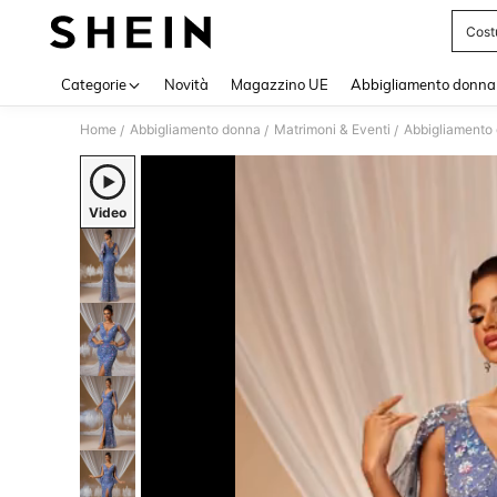
Cost
Use up 
Categorie
Novità
Magazzino UE
Abbigliamento donna
Home
Abbigliamento donna
Matrimoni & Eventi
Abbigliamento 
/
/
/
Video