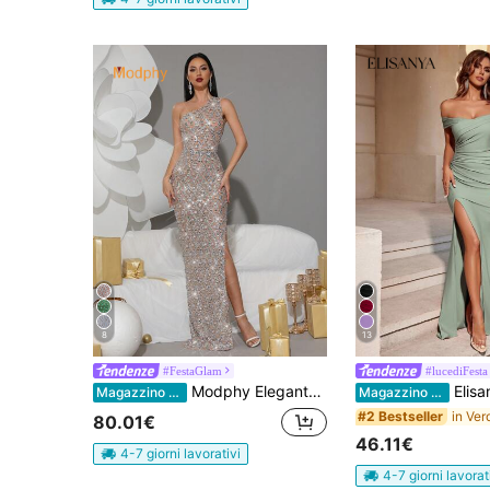
8
13
#FestaGlam
#lucediFesta
Modphy Elegante abito da sera lungo da donna, fatto a mano, con perline, diamanti, paillettes, sexy, monospalla, senza maniche, schiena scoperta, in rete, per feste, matrimoni, autunno
Elisanya Abito lungo elegante con spalle scoperte, arricciat
Magazzino EU
Magazzino EU
#2 Bestseller
80.01€
46.11€
4-7 giorni lavorativi
4-7 giorni lavorat