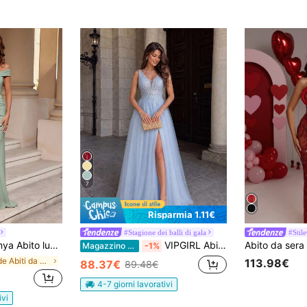
7
Risparmia 1.11€
#Stagione dei balli di gala
#Stile
ure in vita, spacco frontale sulla coscia, adatto per cerimonie di benvenuto. Abito da cocktail semi-formale per ballo di fine anno.
VIPGIRL Abito da sera elegante con paillettes, inserti in rete e spacco alto, scollo a V, chiffon con paillettes, abito da festa elegante per signore, abito formale autunnale
Magazzino EU
-1%
in Verde Abiti da cocktail da donna
113.98€
88.37€
89.48€
4-7 giorni lavorativi
ivi