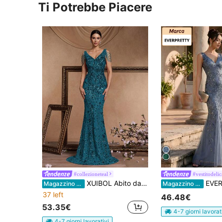
Ti Potrebbe Piacere
#collezioneteal
#vestitodelic
XUIBOL Abito da sera in paillettes a coda di pesce per donna, elegante abito da cerimonia formale per balli, matrimoni, lauree, cene
EVERPRETTY Abito da sera elegante con scollo a V, 
Magazzino EU
Magazzino EU
37 left
46.48€
53.35€
4-7 giorni lavorat
4-7 giorni lavorativi