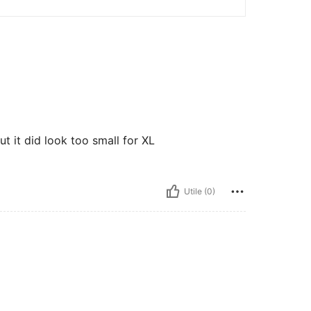
t it did look too small for XL
Utile (0)