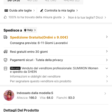
Guida alle taglie
Controlla la mia taglia
100%
lo ha trovato della misura giusta
Non è la tua taglia? Dicci
Spedisce a
Italy
Spedizione Gratuita(Ordini ≥ 9.00€)
Consegna prevista:
6-11 Giorni Lavorativi
Resi gratuiti entro 30 giorni
Pagamenti sicuri · Tutela della privacy
Venduto dal venditore professionale: SUMWON Women
Mercato
e spedito da SHEIN
Informazioni e obblighi del venditore
Per segnalare questo venditore e/o prodotto
Indossato dalla modella:
S
Altezza:
166.0
Vita:
64.0
Fianchi:
93.0
Dettagli Del Prodotto