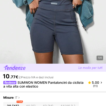
1/4
10
.77€
Prezzo IVA e dazi inclusi
SUMWON WOMEN Pantaloncini da ciclista
5.00
a vita alta con elastico
(11)
Misure
IT
9 left
38
(XS)
40
(S)
42
(M)
44/46
(L)