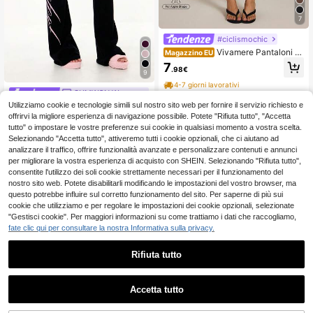
7
#ciclismochic
Vivamere Pantaloni C
Magazzino EU
apri a vita alta in metallo, casual, att
7
.98€
ivi e alla moda, colore unito, per l'es
9
tate, per Pilates, nero, sportivi, per d
4-7 giorni lavorativi
onne di piccola statura
SUMWON Women
Utilizziamo cookie e tecnologie simili sul nostro sito web per fornire il servizio richiesto e
SUMWON WOMEN Pantaloni como
di e casual da passeggio con vita ar
offrirvi la migliore esperienza di navigazione possibile. Potete "Rifiuta tutto", "Accetta
21
.52€
ricciata nera, dettagli grafici in rosa
tutto" o impostare le vostre preferenze sui cookie in qualsiasi momento a vostra scelta.
e gamba a zampa d'elefante
Selezionando "Accetta tutto", attiveremo tutti i cookie opzionali, che ci aiutano ad
analizzare il traffico, offrire funzionalità avanzate e personalizzare contenuti e annunci
per migliorare la vostra esperienza di acquisto con SHEIN. Selezionando "Rifiuta tutto",
consentite l'utilizzo dei soli cookie strettamente necessari per il funzionamento del
nostro sito web. Potete disabilitarli modificando le impostazioni del vostro browser, ma
questo potrebbe influire sul corretto funzionamento del sito. Per saperne di più sui
cookie che utilizziamo e per regolare le impostazioni dei cookie opzionali, selezionate
"Gestisci cookie". Per maggiori informazioni su come trattiamo i dati che raccogliamo,
fate clic qui per consultare la nostra Informativa sulla privacy.
Rifiuta tutto
Accetta tutto
14
Pantaloncini cargo co
Magazzino EU