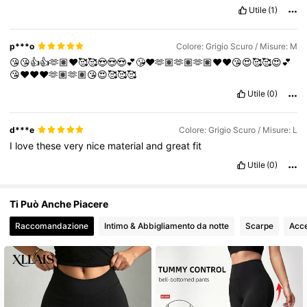
Utile
(1)
868K Follower
4.81
p***o
Colore: Grigio Scuro / Misure: M
😘😘👍👍🫶🏽❤️🥰🥰😍😍😍💕😘❤️🫶🏽🫶🏽🫶🏽❤️❤️😘😍🥰🥰😍💕
😘❤️❤️❤️🫶🏽🫶🏽😘😍🥰🥰🥰
Utile
(0)
d***e
Colore: Grigio Scuro / Misure: L
I
love
these
very
nice
material
and
great
fit
Utile
(0)
Ti Può Anche Piacere
Raccomandazione
Intimo & Abbigliamento da notte
Scarpe
Acce