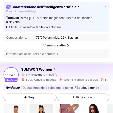
Caratteristiche dell'intelligenza artificiale
Creato in base ai dettagli
Tessuto in maglia:
Morbida maglia testurizzata dal fascino
disinvolto.
Casual:
Rilassato e facile da abbinare.
Composizione:
75% Poliammide, 25% Elastan
Visualizza altro
Informazioni di sicurezza e contatti
868K Follower
4.81
SUMWON Women
s***e
segue
10 minuti fa
m***6
sta navigando
868K Follower
4.81
500K Acquisto ripetuto
Vendite in crescita del 20%
Follow
Questo negozio è selezionato come
「Boutique trendy」
868K Follower
4.81
Segui
Tutti gli articoli