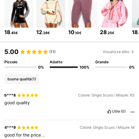
868K Follower
4.81
868K Follower
4.81
18
12
10
28
18
.45€
.28€
.10€
.25€
868K Follower
4.81
5.00
(11)
Visualizza altro
Piccolo
Adatto
Grande
868K Follower
4.81
0%
100%
0%
buona qualità
(1)
868K Follower
4.81
b***8
Colore: Grigio Scuro / Misure: XS
good
quality
868K Follower
4.81
Utile
(0)
868K Follower
4.81
4***9
Colore: Grigio Scuro / Misure: M
good
for
the
price
..