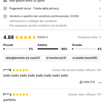
Resi gratuiti entro 30 giorni
Pagamenti sicuri · Tutela della privacy
Venduto e spedito dal venditore professionale: SHEIN
Informazioni e obblighi del venditore
Per segnalare questo venditore e/o prodotto
4.88
(1000+)
Visualizza altro
Piccolo
Adatto
Grande
5%
90%
5%
abbigliamento da casa
(2)
di tendenza
(4)
si adatta bene
(68)
r***8
Colore: Blu lavato medio / Misure: 10Y
bello
bello
bello
bello
bello
bello
bello
bello
Utile
(13)
F***y
Colore: nero / Misure: 12Y
perfetto