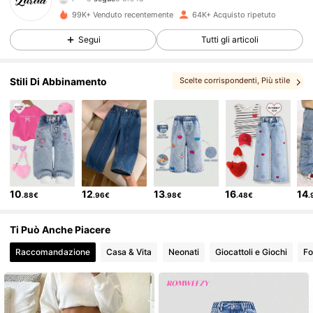
l***a
sta navigando
15K Follower
4.89
99K+ Venduto recentemente
64K+ Acquisto ripetuto
Segui
Tutti gli articoli
15K Follower
4.89
Stili Di Abbinamento
Scelte corrispondenti
, Più stile
15K Follower
4.89
15K Follower
4.89
10
12
13
16
14
.88€
.96€
.98€
.48€
.
15K Follower
4.89
Ti Può Anche Piacere
15K Follower
4.89
Raccomandazione
Casa & Vita
Neonati
Giocattoli e Giochi
Fo
15K Follower
4.89