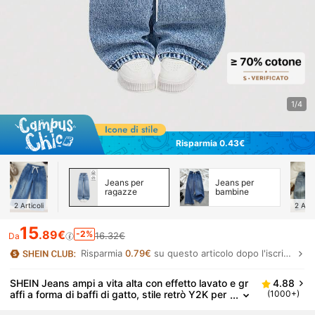
1/4
Risparmia 0.43€
Jeans per
Jeans per
ragazze
bambine
2
Articoli
2
Arti
15
.89€
-2%
16.32€
Da
Risparmia
0.79€
su questo articolo dopo l'iscrizione.
SHEIN Jeans ampi a vita alta con effetto lavato e gr
4.88
affi a forma di baffi di gatto, stile retrò Y2K per
(1000+)
ragazze pre-adolescenti, abbigliamento da stra