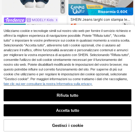
Risparmia 0.60€
6
SHEIN Jeans larghi con stampa leo
MODELY Kids
pardata per ragazze pre-adolescen
15
SHEIN Nuovi jeans ca
Magazzino EU
.22€
-3%
15.82€
ti, casual, stile Y2K, adatti per festiv
sual larghi e dritti per ragazze, pant
Utilizziamo cookie e tecnologie simili sul nostro sito web per fornire il servizio richiesto e
16
al estivi, spiaggia, laurea, Festa del
.69€
aloni in denim confortevoli e versati
offrirvi la migliore esperienza di navigazione possibile. Potete "Rifiuta tutto", "Accetta
l'Indipendenza e Coppa del Mondo
li di stile vintage Y2K, collezione pri
4-7 giorni lavorativi
tutto" o impostare le vostre preferenze sui cookie in qualsiasi momento a vostra scelta.
mavera/estate 2025, adatti per uso
Selezionando "Accetta tutto", attiveremo tutti i cookie opzionali, che ci aiutano ad
quotidiano
analizzare il traffico, offrire funzionalità avanzate e personalizzare contenuti e annunci
per migliorare la vostra esperienza di acquisto con SHEIN. Selezionando "Rifiuta tutto",
consentite l'utilizzo dei soli cookie strettamente necessari per il funzionamento del
nostro sito web. Potete disabilitarli modificando le impostazioni del vostro browser, ma
questo potrebbe influire sul corretto funzionamento del sito. Per saperne di più sui
cookie che utilizziamo e per regolare le impostazioni dei cookie opzionali, selezionate
"Gestisci cookie". Per maggiori informazioni su come trattiamo i dati che raccogliamo,
fate clic qui per consultare la nostra Informativa sulla privacy.
Rifiuta tutto
Accetta tutto
7
SHEIN Pantaloncini di
Gestisci i cookie
Magazzino EU
AGGIUNGI AL CARRELLO
jeans ampi con tasche laterali a pat
4
13
.48€
ta, stile Y2K, per ragazze pre-adole