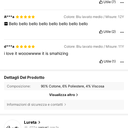
Utile
(7)
A***a
Colore: Blu lavato medio / Misure: 12Y
Bello
bello
bello
bello
bello
bello
bello
bello
Utile
(2)
d***a
Colore: Blu lavato medio / Misure: 11Y
i
love
it
wooowwww
it
is
smahizing
Utile
(1)
Dettagli Del Prodotto
Composizione:
90% Cotone, 6% Poliestere, 4% Viscosa
Visualizza altro
Informazioni di sicurezza e contatti
15K Follower
4.89
Lureta
i***o
segue
5 ore fa