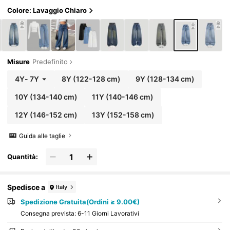
da per l'autunno/inverno e il ritorno a scuola
Colore: Lavaggio Chiaro
Misure
Predefinito
4Y
-
7Y
8Y
(122-128 cm)
9Y
(128-134 cm)
10Y
(134-140 cm)
11Y
(140-146 cm)
12Y
(146-152 cm)
13Y
(152-158 cm)
Guida alle taglie
Quantità:
Spedisce a
Italy
Spedizione Gratuita(Ordini ≥ 9.00€)
Consegna prevista:
6-11 Giorni Lavorativi