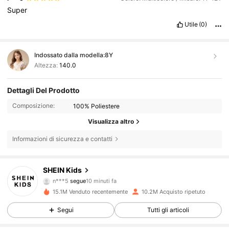
Super
Utile
(0)
Indossato dalla modella:
8Y
Altezza:
140.0
Dettagli Del Prodotto
Composizione:
100% Poliestere
Visualizza altro
Informazioni di sicurezza e contatti
807K Follower
4.90
SHEIN Kids
n***5
segue
10 minuti fa
h***2
sta navigando
807K Follower
4.90
15.1M Venduto recentemente
10.2M Acquisto ripetuto
Segui
Tutti gli articoli
807K Follower
4.90