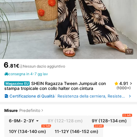
1/7
6
.81€
Nessun dazio aggiuntivo
consegna in 4-7 gg lav
SHEIN Ragazza Tween Jumpsuit con
4.91
Magazzino EU
stampa tropicale con collo halter con cintura
(1000+)
Certificazione di Qualità
Resistenza della cerniera, Resistenza del colore al lavaggio, Resistenza del colore allo sfregamento
Misure
Predefinito
15 left
6-9M
-
2-3Y
8Y
(122-128 cm)
9Y
(128-134 cm)
12 left
24 left
10Y
(134-140 cm)
11-12Y
(146-152 cm)