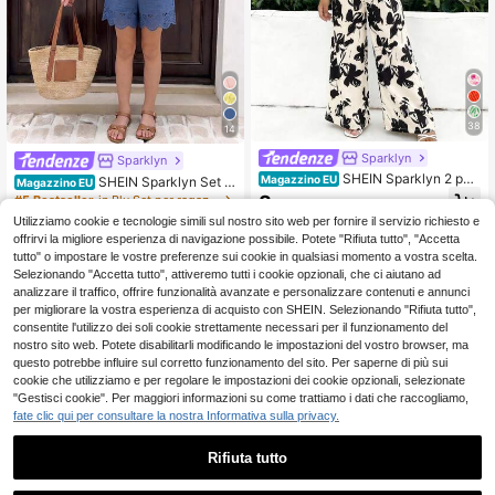
38
14
Sparklyn
Sparklyn
SHEIN Sparklyn 2 pez
Magazzino EU
SHEIN Sparklyn Set c
Magazzino EU
zi/Set Top con scollo rotondo e man
asual da ragazza pre-adolescente
8
#5 Bestseller
in Blu Set per ragazze adolescenti
.48€
iche a volant in maglia testurizzata
composto da top senza maniche e
Utilizziamo cookie e tecnologie simili sul nostro sito web per fornire il servizio richiesto e
8
nera e pantaloni dritti stampati per r
pantaloncini, con motivo floreale bi
.48€
4-7 giorni lavorativi
offrirvi la migliore esperienza di navigazione possibile. Potete "Rifiuta tutto", "Accetta
agazze pre-adolescenti, stile casua
anco su tessuto beige, adatto per v
4-7 giorni lavorativi
l estivo per vacanze e festività
tutto" o impostare le vostre preferenze sui cookie in qualsiasi momento a vostra scelta.
acanze, occasioni casual e sociali
Selezionando "Accetta tutto", attiveremo tutti i cookie opzionali, che ci aiutano ad
analizzare il traffico, offrire funzionalità avanzate e personalizzare contenuti e annunci
per migliorare la vostra esperienza di acquisto con SHEIN. Selezionando "Rifiuta tutto",
consentite l'utilizzo dei soli cookie strettamente necessari per il funzionamento del
nostro sito web. Potete disabilitarli modificando le impostazioni del vostro browser, ma
questo potrebbe influire sul corretto funzionamento del sito. Per saperne di più sui
cookie che utilizziamo e per regolare le impostazioni dei cookie opzionali, selezionate
"Gestisci cookie". Per maggiori informazioni su come trattiamo i dati che raccogliamo,
fate clic qui per consultare la nostra Informativa sulla privacy.
Rifiuta tutto