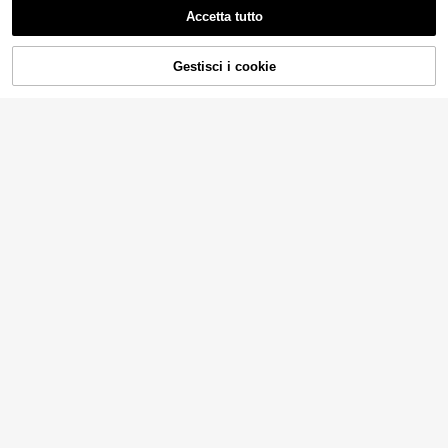
Accetta tutto
Gestisci i cookie
COMPRA ORA
AGGIUNGI AL CARRELLO