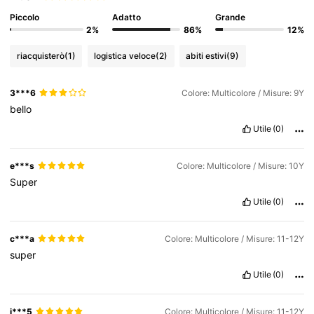
Piccolo
Adatto
Grande
2%
86%
12%
riacquisterò
(1)
logistica veloce
(2)
abiti estivi
(9)
3***6
Colore: Multicolore / Misure: 9Y
bello
Utile
(0)
e***s
Colore: Multicolore / Misure: 10Y
Super
Utile
(0)
c***a
Colore: Multicolore / Misure: 11-12Y
super
Utile
(0)
i***5
Colore: Multicolore / Misure: 11-12Y