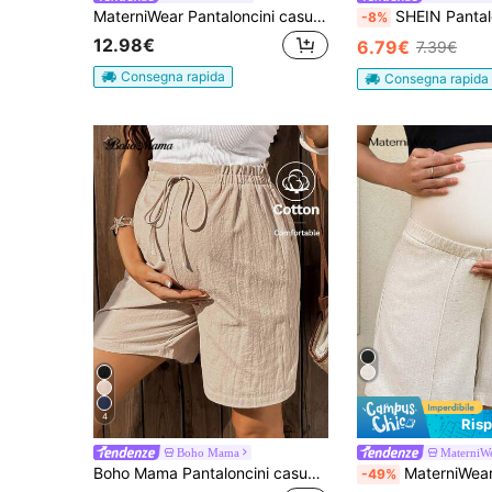
MaterniWear Pantaloncini casual da maternità con vita regolabile per uso quotidiano
SHEIN Pantaloncini casual premama
-8%
12.98€
6.79€
7.39€
Consegna rapida
Consegna rapida
4
Ris
Boho Mama
MaterniW
Boho Mama Pantaloncini casual versatili da donna in gravidanza, con coulisse in vita e tasche, di colore unito
MaterniWear Pantaloncini casual larghi e regolabili
-49%