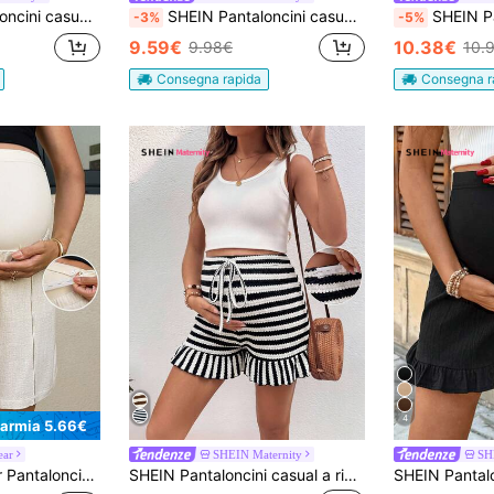
n a vita regolabile a righe
SHEIN Pantaloncini casual tinta unita da maternità
SHEIN Pantaloni casual am
-3%
-5%
9.59€
10.38€
9.98€
10.
Consegna rapida
Consegna r
4
parmia 5.66€
ear
SHEIN Maternity
SH
 in vita, di colore unito, da donna in gravidanza
SHEIN Pantaloncini casual a righe e blocchi di colore per gravidanza