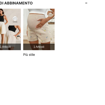
I DI ABBINAMENTO
4.79
14K
481K
4.79
14K
481K
4.79
14K
481K
1 Articoli
1 Articoli
4.79
14K
481K
Più stile
4.79
14K
481K