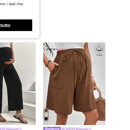
mo i dati che
 tutto
EIN Maternity
SHEIN Maternity