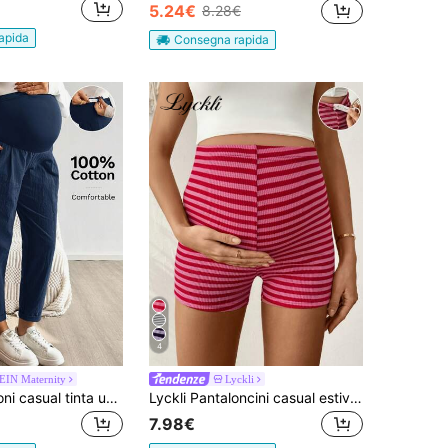
5.24€
8.28€
apida
Consegna rapida
4
EIN Maternity
Lyckli
SHEIN Pantaloni casual tinta unita da maternità
Lyckli Pantaloncini casual estivi da maternità, con stampa a righe e vita regolabile
7.98€