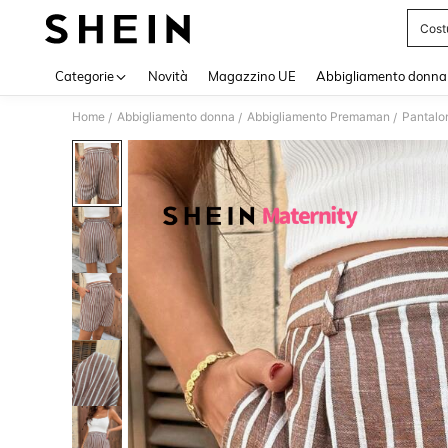
Cost
Use up 
Categorie
Novità
Magazzino UE
Abbigliamento donna
Home
Abbigliamento donna
Abbigliamento Premaman
Pantalo
/
/
/