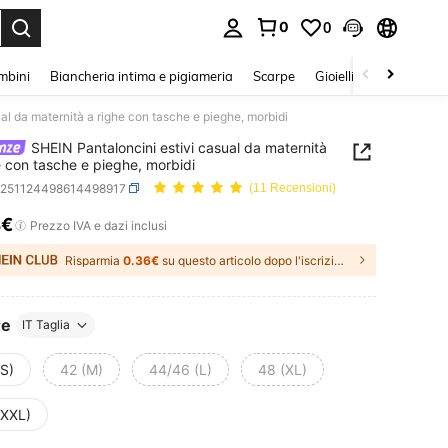
0
0
s Enter to select.
mbini
Biancheria intima e pigiameria
Scarpe
Gioielli E Accessori
al da maternità a righe con tasche e pieghe, morbidi
SHEIN Pantaloncini estivi casual da maternità
e con tasche e pieghe, morbidi
z251124498614498917
(11 Recensioni)
4€
ICE AND AVAILABILITY
Prezzo IVA e dazi inclusi
Risparmia
0.36€
su questo articolo dopo l'iscrizione.
re
IT Taglia
(S)
42 (M)
44/46 (L)
48 (XL)
(XXL)