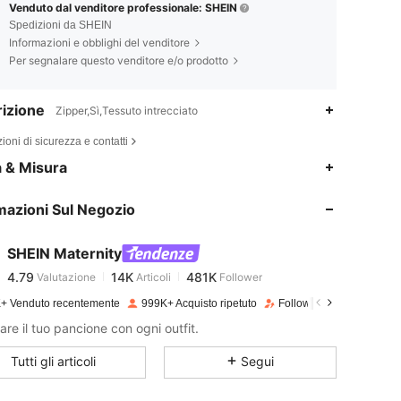
Venduto dal venditore professionale: SHEIN
Spedizioni da SHEIN
Informazioni e obblighi del venditore
Per segnalare questo venditore e/o prodotto
izione
Zipper,Sì,Tessuto intrecciato
ioni di sicurezza e contatti
4.79
14K
481K
a & Misura
mazioni Sul Negozio
4.79
14K
481K
SHEIN Maternity
4.79
14K
481K
Valutazione
Articoli
Follower
m***3
pagato
1 giorno fa
+ Venduto recentemente
999K+ Acquisto ripetuto
Follower in crescita del 
4.79
14K
481K
are il tuo pancione con ogni outfit.
Tutti gli articoli
Segui
4.79
14K
481K