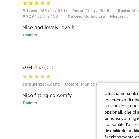
Altezza: 165 cm / 65 in, Peso: 70 kg / 154 lbs, Busto: 80 cm / 31 in,
Altezza:
165 cm / 65 in
Peso:
70 kg / 154 lbs
Busto:
80 c
ANCA:
85 cm / 33 in
Colore:
Multicolore
Misure:
L
Nice and lovely love it
Tradotto
a***i
17 Apr,2026
corpulenza: Adatto, Colore: Multicolore, Misure: M
corpulenza:
Adatto
Colore:
Multicolore
Misure:
M
Utilizziamo cookie 
Nice fitting so comfy
esperienza di navi
Tradotto
sui cookie in qual
opzionali, che ci 
annunci per migli
consentite l'utili
disabilitarli modi
Visualizza Altre
funzionamento del