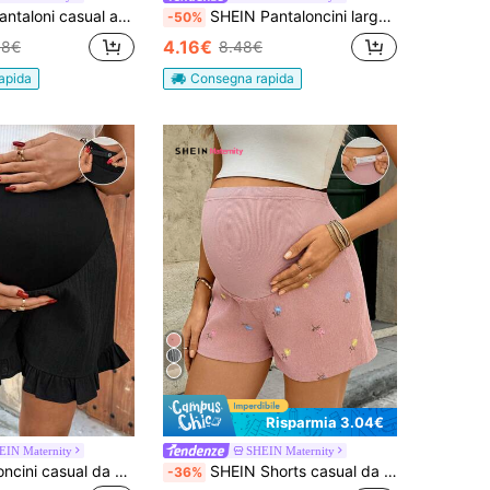
pi in maternità di colore unito con vita regolabile
SHEIN Pantaloncini larghi casual da donna in gravidanza, di colore unito, con tasche a torsione
-50%
4.16€
98€
8.48€
apida
Consegna rapida
Risparmia 3.04€
EIN Maternity
SHEIN Maternity
SHEIN Pantaloncini casual da donna in gravidanza, di colore unito, con vita regolabile e orlo arricciato, pantaloncini arricciati neri, pantaloncini da gravidanza, adatti per la spiaggia
SHEIN Shorts casual da donna con vita regolabile, ricamo floreale, adatti anche per donne in gravidanza
-36%