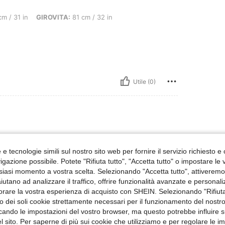
 GIROVITA: 81 cm / 32 in, ANCA: 85 cm / 33 in, Colore: Multicolore, Misure: L
m / 31 in
GIROVITA:
81 cm / 32 in
Utile (0)
e tecnologie simili sul nostro sito web per fornire il servizio richiesto e o
gazione possibile. Potete "Rifiuta tutto", "Accetta tutto" o impostare le
siasi momento a vostra scelta. Selezionando "Accetta tutto", attiveremo t
aiutano ad analizzare il traffico, offrire funzionalità avanzate e personal
orare la vostra esperienza di acquisto con SHEIN. Selezionando "Rifiuta
Utile (0)
zzo dei soli cookie strettamente necessari per il funzionamento del nostr
ficando le impostazioni del vostro browser, ma questo potrebbe influire s
 Recensioni
 sito. Per saperne di più sui cookie che utilizziamo e per regolare le i