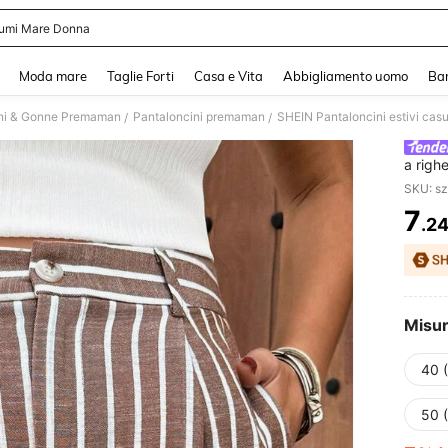
umi Mare Donna
and down arrow keys to navigate search Recente ricerca and Cerca e Trova. Pres
Moda mare
Taglie Forti
Casa e Vita
Abbigliamento uomo
Ba
ni & Gonne Premaman
Pantaloncini premaman
SHEIN Pantaloncini estivi casu
/
/
a righ
SKU: s
7
.2
PR
Misu
40 
50 