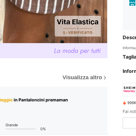
Descr
Informaz
Tagli
Infor
Visualizza altro
teggio
in Pantaloncini premaman
999K
Fai not
Grande
0%