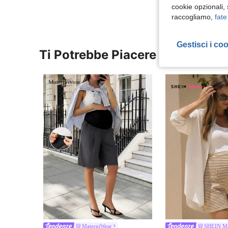
cookie opzionali,
raccogliamo,
fate
Gestisci i co
Ti Potrebbe Piacere
MaterniWear
SHEIN Ma