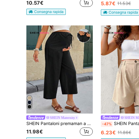
10.57€
5.87€
11.53€
Consegna rapida
Consegna rapida
SHEIN Maternity
SHEIN Ma
SHEIN Pantaloni premaman a gamba dritta con coulisse di colore unito
SHEIN Pantaloncini casual da donna in gravidan
-47%
11.98€
6.23€
11.86€