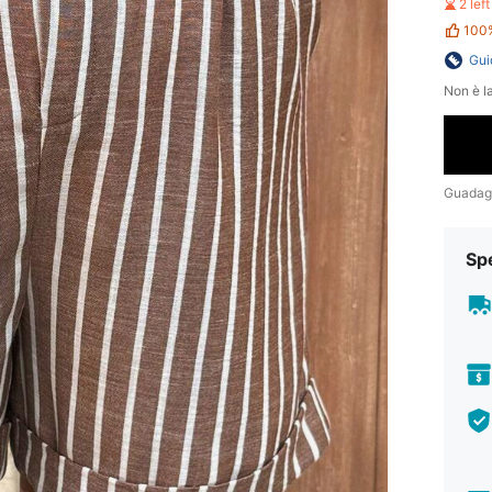
2 lef
100
Gui
Non è la
Guadag
Sp