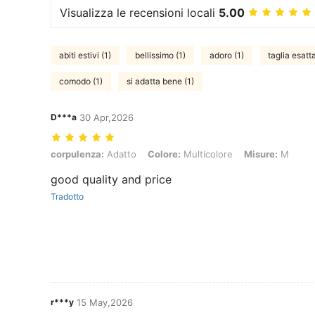
Visualizza le recensioni locali
5.00
abiti estivi (1)
bellissimo (1)
adoro (1)
taglia esatta
comodo (1)
si adatta bene (1)
D***a
30 Apr,2026
corpulenza: Adatto, Colore: Multicolore, Misure: M
corpulenza:
Adatto
Colore:
Multicolore
Misure:
M
good quality and price
Tradotto
r***y
15 May,2026