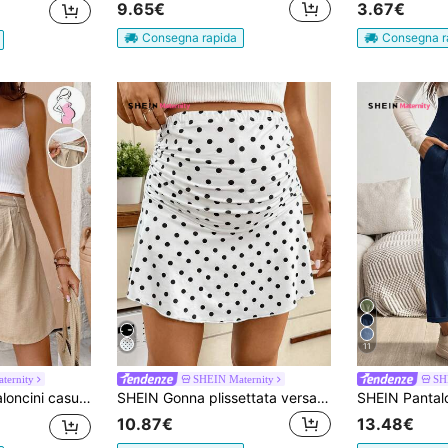
9.65€
3.67€
Consegna rapida
Consegna r
11
ternity
SHEIN Maternity
SH
za, tinta unita, con tasche e vita regolabile
SHEIN Gonna plissettata versatile con stampa a pois alla moda per donne in gravidanza, adatta per le vacanze
10.87€
13.48€