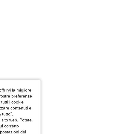
ffrirvi la migliore
 vostre preferenze
utti i cookie
izzare contenuti e
 tutto",
o sito web. Potete
ul corretto
mpostazioni dei