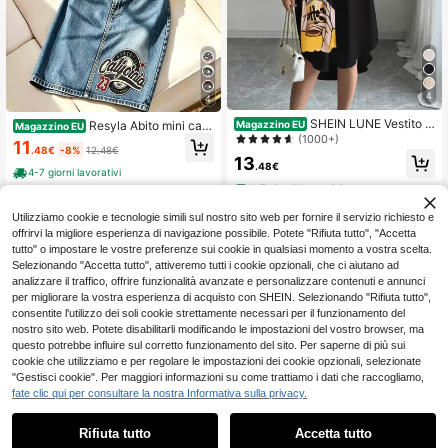
4
4
SHEIN LUNE Vestito c
Magazzino EU
Resyla Abito mini cas
Magazzino EU
amicia estivo casual con stampa a f
(1000+)
ual minimalista da donna con stamp
11
.48€
-8%
12.48€
igure, con bottoni davanti
a a lettere, collo rotondo e maniche
13
.48€
corte
4-7 giorni lavorativi
4-7 giorni lavorativi
Utilizziamo cookie e tecnologie simili sul nostro sito web per fornire il servizio richiesto e
offrirvi la migliore esperienza di navigazione possibile. Potete "Rifiuta tutto", "Accetta
tutto" o impostare le vostre preferenze sui cookie in qualsiasi momento a vostra scelta.
Selezionando "Accetta tutto", attiveremo tutti i cookie opzionali, che ci aiutano ad
analizzare il traffico, offrire funzionalità avanzate e personalizzare contenuti e annunci
per migliorare la vostra esperienza di acquisto con SHEIN. Selezionando "Rifiuta tutto",
consentite l'utilizzo dei soli cookie strettamente necessari per il funzionamento del
nostro sito web. Potete disabilitarli modificando le impostazioni del vostro browser, ma
questo potrebbe influire sul corretto funzionamento del sito. Per saperne di più sui
cookie che utilizziamo e per regolare le impostazioni dei cookie opzionali, selezionate
"Gestisci cookie". Per maggiori informazioni su come trattiamo i dati che raccogliamo,
fate clic qui per consultare la nostra Informativa sulla privacy.
Rifiuta tutto
Accetta tutto