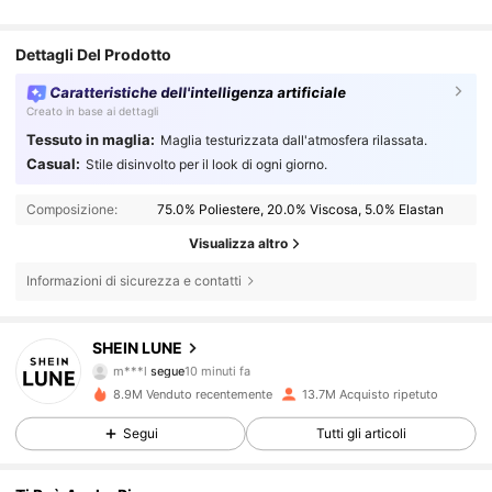
Dettagli Del Prodotto
Caratteristiche dell'intelligenza artificiale
Creato in base ai dettagli
Tessuto in maglia:
Maglia testurizzata dall'atmosfera rilassata.
Casual:
Stile disinvolto per il look di ogni giorno.
Composizione:
75.0% Poliestere, 20.0% Viscosa, 5.0% Elastan
Visualizza altro
Informazioni di sicurezza e contatti
1M Follower
4.85
SHEIN LUNE
m***l
segue
10 minuti fa
w***z
sta navigando
1M Follower
4.85
8.9M Venduto recentemente
13.7M Acquisto ripetuto
Segui
Tutti gli articoli
1M Follower
4.85