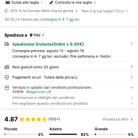
Guida alle taglie
Controlla la mia taglia
92%
lo ha trovato della misura giusta
Non è la tua taglia? Dicci
48 (XL) è idoneo per
consegna in 4-7 gg lav
Spedisce a
Italy
Spedizione Gratuita(Ordini ≥ 9.00€)
Consegna prevista:
agosto 13 - agosto 18
consegna in 4-7 gg lav: esclude i fine settimana e i festivi
Resi gratuiti entro 30 giorni
Pagamenti sicuri · Tutela della privacy
Venduto e spedito dal venditore professionale:
SHEIN
Magazzino UE
Informazioni e obblighi del venditore
Per segnalare questo venditore e/o prodotto
4.87
(100+)
Visualizza altro
Piccolo
Adatto
Grande
3%
92%
5%