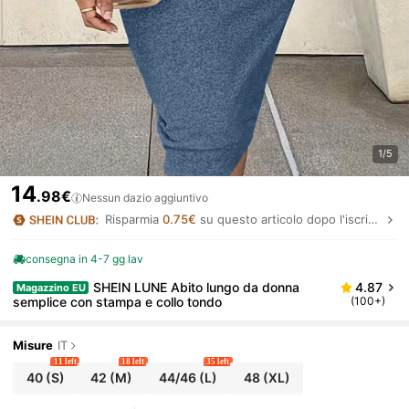
1/5
14
.98€
Nessun dazio aggiuntivo
Risparmia
0.75€
su questo articolo dopo l'iscrizione.
consegna in 4-7 gg lav
SHEIN LUNE Abito lungo da donna
4.87
Magazzino EU
semplice con stampa e collo tondo
(100+)
Misure
IT
11 left
18 left
35 left
40
(S)
42
(M)
44/46
(L)
48
(XL)