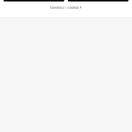
Gestisci i cookie
AGGIUNGI AL CARRELLO