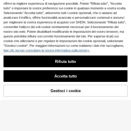
allizzato, asimmetrico, in stile street
offrirvi la migliore esperienza di navigazione possibile. Potete "Rifiuta tutto", "Accetta
style estivo per festival musicali, da
4-7 giorni lavorativi
4-7 giorni lavorativi
tutto" o impostare le vostre preferenze sui cookie in qualsiasi momento a vostra scelta.
donna
Selezionando "Accetta tutto", attiveremo tutti i cookie opzionali, che ci aiutano ad
analizzare il traffico, offrire funzionalità avanzate e personalizzare contenuti e annunci
10
per migliorare la vostra esperienza di acquisto con SHEIN. Selezionando "Rifiuta tutto",
consentite l'utilizzo dei soli cookie strettamente necessari per il funzionamento del
Canotta elegante da donna con sp
#topafazzoletto
nostro sito web. Potete disabilitarli modificando le impostazioni del vostro browser, ma
7
alline sottili, design corto, orlo svas
.98€
Aloruh Top asimmetri
Magazzino EU
questo potrebbe influire sul corretto funzionamento del sito. Per saperne di più sui
ato, casual estiva
co con paillettes, senza schienale
#2 Bestseller
in Corto Canottiere e camicie da donna
cookie che utilizziamo e per regolare le impostazioni dei cookie opzionali, selezionate
e con collo alto, per donne, adatto
(500+)
"Gestisci cookie". Per maggiori informazioni su come trattiamo i dati che raccogliamo,
per festival musicali estivi
3
fate clic qui per consultare la nostra Informativa sulla privacy.
.53€
-40%
5.98€
4-7 giorni lavorativi
Rifiuta tutto
Mostra articoli simili in magazzino
Vedi Tutto
Accetta tutto
Ci dispiace, questo prodotto è esaurito
Gestisci i cookie
ESAURITO
Risparmia 2.79€
#sottoiriflettori
#sottoiriflettori
SHEIN BAE Canotta con zip
Coolane Top tubo mar
Magazzino EU
5
4
rone in pizzo elasticizzato, alla mod
.98€
.41€
-38%
7.20€
a e sexy, da donna per feste estive i
n stile boho
4-7 giorni lavorativi
SHEIN EZwear Top Con Spacco In