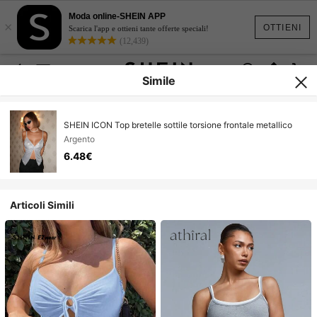
Moda online-SHEIN APP
×
OTTIENI
Scarica l'app e ottieni tante offerte speciali!
(12,439)
Simile
SHEIN ICON Top bretelle sottile torsione frontale metallico
Argento
6.48€
Articoli Simili