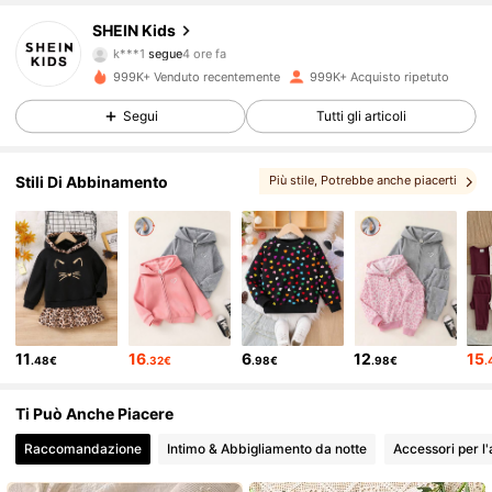
SHEIN Kids
k***1
segue
4 ore fa
d***7
sta navigando
807K Follower
4.90
999K+ Venduto recentemente
999K+ Acquisto ripetuto
Segui
Tutti gli articoli
807K Follower
4.90
Stili Di Abbinamento
Più stile
, Potrebbe anche piacerti
, Puoi amare
, Articoli correlati
807K Follower
4.90
807K Follower
4.90
11
16
6
12
15
.48€
.32€
.98€
.98€
.
807K Follower
4.90
Ti Può Anche Piacere
807K Follower
4.90
Raccomandazione
Intimo & Abbigliamento da notte
Accessori per l