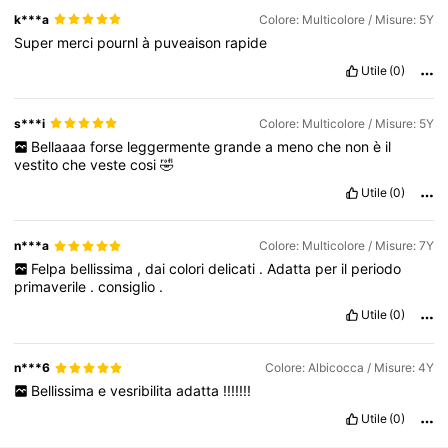
k***a
Colore: Multicolore / Misure: 5Y
Super
merci
pournl
à
puveaison
rapide
Utile
(0)
s***i
Colore: Multicolore / Misure: 5Y
Bellaaaa
forse
leggermente
grande
a
meno
che
non
è
il
vestito
che
veste
cosi
🤣
Utile
(0)
n***a
Colore: Multicolore / Misure: 7Y
Felpa
bellissima
,
dai
colori
delicati
.
Adatta
per
il
periodo
primaverile
.
consiglio
.
Utile
(0)
n***6
Colore: Albicocca / Misure: 4Y
Bellissima
e
vesribilita
adatta
!!!!!!!
Utile
(0)
807K Follower
4.90