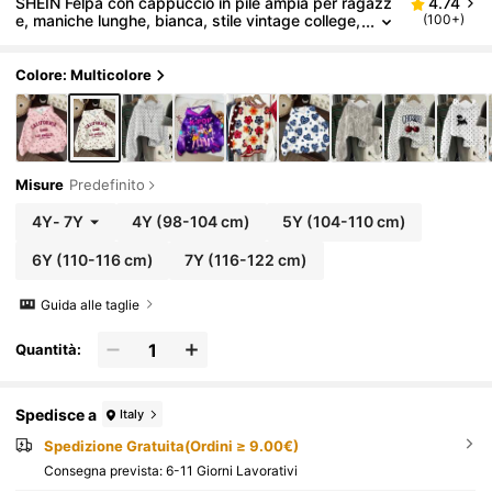
SHEIN Felpa con cappuccio in pile ampia per ragazz
4.74
e, maniche lunghe, bianca, stile vintage college,
(100+)
stampa floreale e con lettere, tema principessa
estiva, compleanno e ritorno a scuola, autunno/inver
no
Colore: Multicolore
Misure
Predefinito
4Y
-
7Y
4Y
(98-104 cm)
5Y
(104-110 cm)
6Y
(110-116 cm)
7Y
(116-122 cm)
Guida alle taglie
Quantità:
Spedisce a
Italy
Spedizione Gratuita(Ordini ≥ 9.00€)
Consegna prevista:
6-11 Giorni Lavorativi