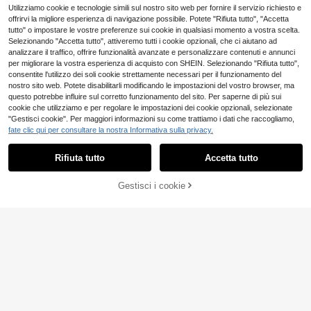
vani
o per uso casual quotidiano in autu
Utilizziamo cookie e tecnologie simili sul nostro sito web per fornire il servizio richiesto e
nno/inverno, scuola e casa, adatto
offrirvi la migliore esperienza di navigazione possibile. Potete "Rifiuta tutto", "Accetta
anche per Natale
tutto" o impostare le vostre preferenze sui cookie in qualsiasi momento a vostra scelta.
Selezionando "Accetta tutto", attiveremo tutti i cookie opzionali, che ci aiutano ad
analizzare il traffico, offrire funzionalità avanzate e personalizzare contenuti e annunci
per migliorare la vostra esperienza di acquisto con SHEIN. Selezionando "Rifiuta tutto",
consentite l'utilizzo dei soli cookie strettamente necessari per il funzionamento del
nostro sito web. Potete disabilitarli modificando le impostazioni del vostro browser, ma
questo potrebbe influire sul corretto funzionamento del sito. Per saperne di più sui
cookie che utilizziamo e per regolare le impostazioni dei cookie opzionali, selezionate
"Gestisci cookie". Per maggiori informazioni su come trattiamo i dati che raccogliamo,
fate clic qui per consultare la nostra Informativa sulla privacy.
Rifiuta tutto
Accetta tutto
Gestisci i cookie
AGGIUNGI AL CARRELLO