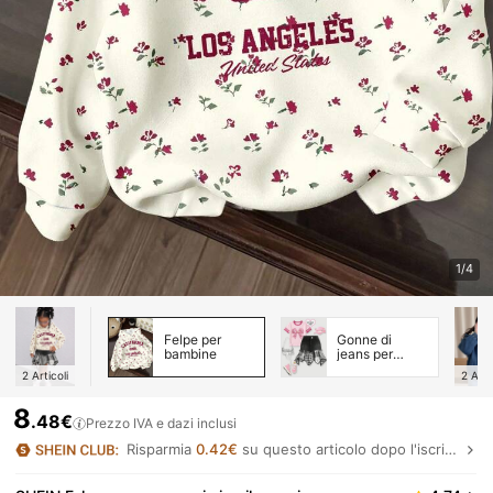
1/4
Felpe per
Gonne di
bambine
jeans per
bambine
2
Articoli
2
Arti
8
.48€
Prezzo IVA e dazi inclusi
Risparmia
0.42€
su questo articolo dopo l'iscrizione.