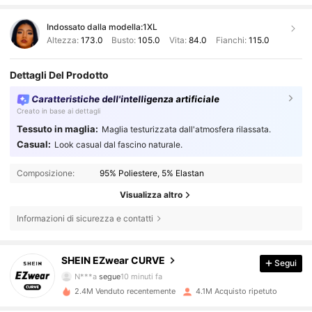
Indossato dalla modella:
1XL
Altezza:
173.0
Busto:
105.0
Vita:
84.0
Fianchi:
115.0
Dettagli Del Prodotto
Caratteristiche dell'intelligenza artificiale
Creato in base ai dettagli
Tessuto in maglia:
Maglia testurizzata dall'atmosfera rilassata.
Casual:
Look casual dal fascino naturale.
Composizione:
95% Poliestere, 5% Elastan
Visualizza altro
Informazioni di sicurezza e contatti
397K Follower
4.84
SHEIN EZwear CURVE
Segui
N***a
segue
10 minuti fa
2.4M Venduto recentemente
4.1M Acquisto ripetuto
397K Follower
4.84