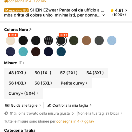
consegna in 4-7 gg lav
SHEIN EZwear Pantaloni da ufficio a ga
4.81
Magazzino EU
mba dritta di colore unito, minimalisti, per donne
(1000+)
di taglia curvy, adatti per laurea, ritorno a scuol
a, insegnanti in autunno e inverno
Colore: Nero
Misure
IT
48
(0XL)
50
(1XL)
52
(2XL)
54
(3XL)
56
(4XL)
58
(5XL)
Petite curvy
Curvy+ (5X+)
Guida alle taglie
Controlla la mia taglia
91%
lo ha trovato della misura giusta
Non è la tua taglia? Dicci
Tutte le misure sono idonee per
consegna in 4-7 gg lav
Categoria Taglia