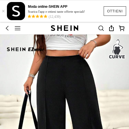
Moda online-SHEIN APP
×
OTTIENI
Scarica l'app e ottieni tante offerte speciali!
(12,439)