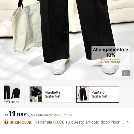
1/8
Magliette
Pantaloni
taglie forti
taglie forti
2
Articoli
11
.98€
Da
Nessun dazio aggiuntivo
Risparmia
0.60€
su questo articolo dopo l'iscrizione.