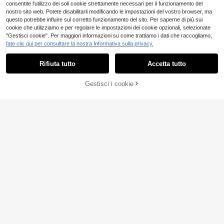
consentite l'utilizzo dei soli cookie strettamente necessari per il funzionamento del
nostro sito web. Potete disabilitarli modificando le impostazioni del vostro browser, ma
questo potrebbe influire sul corretto funzionamento del sito. Per saperne di più sui
cookie che utilizziamo e per regolare le impostazioni dei cookie opzionali, selezionate
"Gestisci cookie". Per maggiori informazioni su come trattiamo i dati che raccogliamo,
fate clic qui per consultare la nostra Informativa sulla privacy.
Rifiuta tutto
Accetta tutto
4
Pantaloni a zampa di elefante in ma
Gestisci i cookie
COMPRA ORA
AGGIUNGI AL CARRELLO
glia nera taglie forti da donna, panta
6
11
.98€
loni lunghi a gamba dritta ad alta el
SHEIN CURVE+
asticità, tessuto morbido e traspiran
te, abbigliamento sportivo casual
SHEIN CURVE+ Panta
Magazzino EU
loni a pieghe di colore unito da don
9
.59€
-35%
14.98€
na taglie forti, pantaloni neri larghi e
morbidi, curvy plus, stile boho per v
4-7 giorni lavorativi
acanze