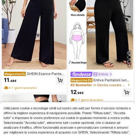
5
SHEIN Essnce Pantalo
Enliva
Magazzino EU
ni larghi neri basic ad alta elasticità,
11
Enliva Pantaloni lungh
Magazzino EU
.48€
comodi e casual, adatti per la vita q
i da donna taglie forti, colore unito,
#2 Bestseller
in Gamba svasata Taglie forti
uotidiana, per donne curvy, da lavor
4-7 giorni lavorativi
vita larga, casual, larghi e comodi
o e per l'aeroporto, per la primavera
12
.98€
e l'estate
4-7 giorni lavorativi
Utilizziamo cookie e tecnologie simili sul nostro sito web per fornire il servizio richiesto e
offrirvi la migliore esperienza di navigazione possibile. Potete "Rifiuta tutto", "Accetta
tutto" o impostare le vostre preferenze sui cookie in qualsiasi momento a vostra scelta.
Selezionando "Accetta tutto", attiveremo tutti i cookie opzionali, che ci aiutano ad
analizzare il traffico, offrire funzionalità avanzate e personalizzare contenuti e annunci
per migliorare la vostra esperienza di acquisto con SHEIN. Selezionando "Rifiuta tutto",