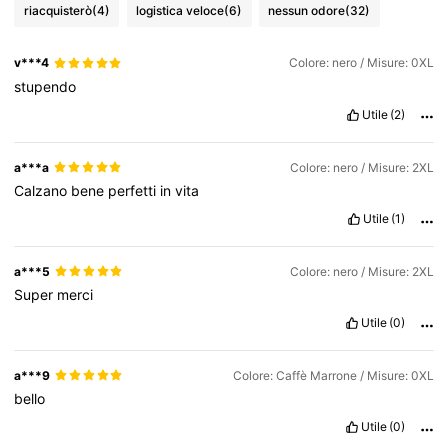
riacquisterò
(4)
logistica veloce
(6)
nessun odore
(32)
v***4
Colore: nero / Misure: 0XL
stupendo
Utile
(2)
a***a
Colore: nero / Misure: 2XL
Calzano
bene
perfetti
in
vita
Utile
(1)
a***5
Colore: nero / Misure: 2XL
Super
merci
Utile
(0)
a***9
Colore: Caffè Marrone / Misure: 0XL
bello
Utile
(0)